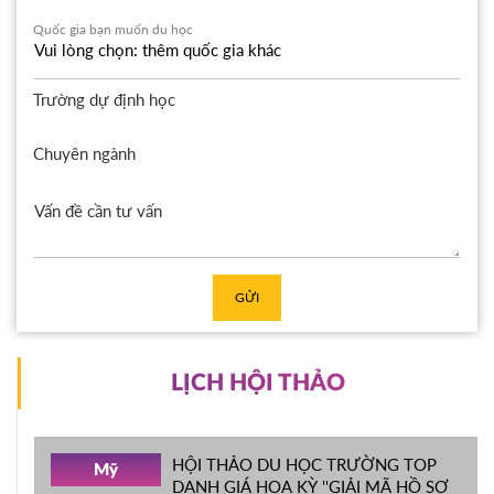
Quốc gia bạn muốn du học
Trường dự định học
Chuyên ngành
GỬI
LỊCH HỘI THẢO
HỘI THẢO DU HỌC TRƯỜNG TOP
Mỹ
DANH GIÁ HOA KỲ ''GIẢI MÃ HỒ SƠ