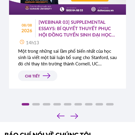
[WEBINAR 03] SUPPLEMENTAL
08/08
ESSAYS: BÍ QUYẾT THUYẾT PHỤC
2026
HỘI ĐỒNG TUYỂN SINH ĐẠI HỌC
TOP ĐẦU MỸ
14h13
Một trong những sai lầm phổ biến nhất của học
sinh là viết một bài luận bổ sung cho Stanford, sau
đó chỉ thay tên trường thành Cornell, UC
Berkeley, UCLA hoặc NYU.
CHI TIẾT
‹
›