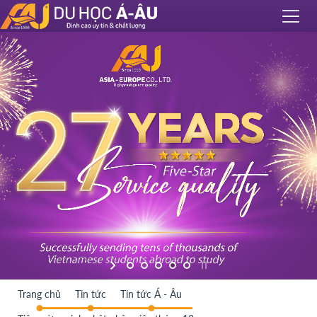
Trang chủ
Tin tức
Tin tức Á - Âu