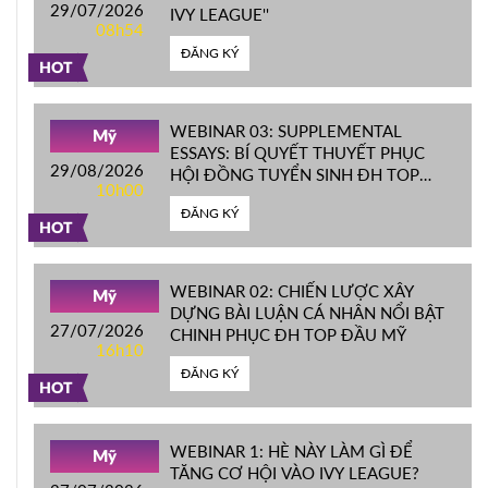
29/07/2026
IVY LEAGUE''
08h54
ĐĂNG KÝ
HOT
WEBINAR 03: SUPPLEMENTAL
Mỹ
ESSAYS: BÍ QUYẾT THUYẾT PHỤC
29/08/2026
HỘI ĐỒNG TUYỂN SINH ĐH TOP
10h00
ĐẦU MỸ
ĐĂNG KÝ
HOT
WEBINAR 02: CHIẾN LƯỢC XÂY
Mỹ
DỰNG BÀI LUẬN CÁ NHÂN NỔI BẬT
27/07/2026
CHINH PHỤC ĐH TOP ĐẦU MỸ
16h10
ĐĂNG KÝ
HOT
WEBINAR 1: HÈ NÀY LÀM GÌ ĐỂ
Mỹ
TĂNG CƠ HỘI VÀO IVY LEAGUE?