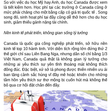
So với việc du học Mỹ hay Anh, du học Canada được xem 
là tiết kiệm hơn. Học phí tại các trường ở Canada cũng ở 
mức phải chăng cho một bằng cấp có giá trị quốc tế . Song 
song đó, sinh hoạt phí tại đây cũng dễ thở hơn cho du học 
sinh, giảm thiểu gánh nặng tài chính.
Nền kinh tế phát triển, không gian sống lý tưởng
Canada là quốc gia công nghiệp phát triển, sở hữu nền 
kinh tế top 10 hành tinh. Với diện tích rộng lớn đứng thứ 2 
thế giới chỉ sau Liên Bang Nga, nhưng dân số chỉ bằng 1/3 
Việt Nam, Canada quả thật là không gian lý tưởng cho 
những ai yêu thích sự yên tĩnh thoáng mát không thích 
đông đúc. Đặc biệt, xứ sở lá phong được thiên nhiên ưu ái 
ban tặng cảnh sắc hùng vĩ đầy mê hoặc khiến cho những 
tâm hồn yêu thích sự thơ mộng bị cuốn hút mà không thể 
bỏ qua cơ hội đặt chân đến đây.