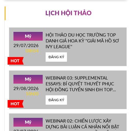
LỊCH HỘI THẢO
HỘI THẢO DU HỌC TRƯỜNG TOP
Mỹ
DANH GIÁ HOA KỲ ''GIẢI MÃ HỒ SƠ
29/07/2026
IVY LEAGUE''
08h54
ĐĂNG KÝ
HOT
WEBINAR 03: SUPPLEMENTAL
Mỹ
ESSAYS: BÍ QUYẾT THUYẾT PHỤC
29/08/2026
HỘI ĐỒNG TUYỂN SINH ĐH TOP
10h00
ĐẦU MỸ
ĐĂNG KÝ
HOT
WEBINAR 02: CHIẾN LƯỢC XÂY
Mỹ
DỰNG BÀI LUẬN CÁ NHÂN NỔI BẬT