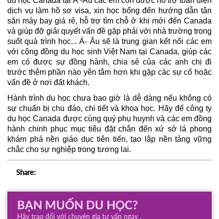
du học Canada tại Á -Âu các em còn được hỗ trợ toàn diện 
dịch vụ làm hồ sơ visa, xin học bổng đến hướng dẫn tận 
săn máy bay giá rẻ, hỗ trợ tìm chỗ ở khi mới đến Canada 
và giúp đỡ giải quyết vấn đề gặp phải với nhà trường trong 
suốt quá trình học... Á- Âu sẽ là trung gian kết nối các em 
với cộng đồng du học sinh Việt Nam tại Canada, giúp các 
em có được sự đồng hành, chia sẻ của các anh chị đi 
trước thêm phần nào yên tâm hơn khi gặp các sự cố hoặc 
vấn đề ở nơi đất khách. 
Hành trình du học chưa bao giờ là dễ dàng nếu không có 
sự chuẩn bị chu đáo, chi tiết và khoa học. Hãy để công ty 
du học Canada được cùng quý phụ huynh và các em đồng 
hành chinh phục mục tiêu đặt chân đến xứ sở lá phong 
khám phá nền giáo dục tiên tiến, tạo lập nền tảng vững 
chắc cho sự nghiệp trong tương lai. 
Share:
BẠN MUỐN DU HỌC?
Hãy trao đổi với chuyên gia tư vấn ngay .