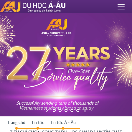
Trang chủ
Tin tức
Tin tức Á - Âu