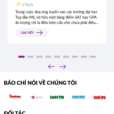
17h35
Trong cuộc đua ứng tuyển vào các trường đại học
Top đầu Mỹ, sở hữu một bảng điểm SAT hay GPA
ấn tượng chỉ là điều kiện cần chứ chưa phải điều
kiện đủ. Rất nhiều học sinh sở hữu điểm số gần
như tuyệt đối vẫn bị từ chối chỉ vì bài luận thiếu
CHI TIẾT
chiều sâu. Đâu là tiêu chí thực sự mà Ban tuyển
sinh các trường Ivy League tìm kiếm?
‹
›
BÁO CHÍ NÓI VỀ CHÚNG TÔI
ĐỐI TÁC