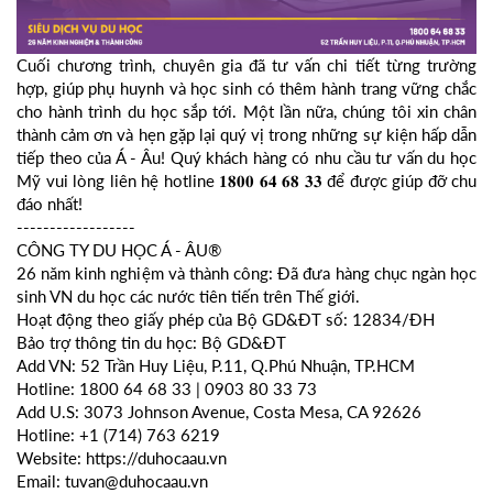
Cuối chương trình, chuyên gia đã tư vấn chi tiết từng trường
hợp, giúp phụ huynh và học sinh có thêm hành trang vững chắc
cho hành trình du học sắp tới. Một lần nữa, chúng tôi xin chân
thành cảm ơn và hẹn gặp lại quý vị trong những sự kiện hấp dẫn
tiếp theo của Á - Âu! Quý khách hàng có nhu cầu tư vấn du học
Mỹ vui lòng liên hệ hotline 𝟏𝟖𝟎𝟎 𝟔𝟒 𝟔𝟖 𝟑𝟑 để được giúp đỡ chu
đáo nhất!
------------------
CÔNG TY DU HỌC Á - ÂU®
26 năm kinh nghiệm và thành công: Đã đưa hàng chục ngàn học
sinh VN du học các nước tiên tiến trên Thế giới.
Hoạt động theo giấy phép của Bộ GD&ĐT số: 12834/ĐH
Bảo trợ thông tin du học: Bộ GD&ĐT
Add VN: 52 Trần Huy Liệu, P.11, Q.Phú Nhuận, TP.HCM
Hotline: 1800 64 68 33 | 0903 80 33 73
Add U.S: 3073 Johnson Avenue, Costa Mesa, CA 92626
Hotline: +1 (714) 763 6219
Website: https://duhocaau.vn
Email: tuvan@duhocaau.vn