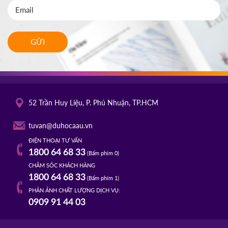
GỬI
52 Trần Huy Liệu, P. Phú Nhuận, TP.HCM
tuvan@duhocaau.vn
ĐIỆN THOẠI TƯ VẤN
1800 64 68 33
(Bấm phím 0)
CHĂM SÓC KHÁCH HÀNG
1800 64 68 33
(Bấm phím 1)
PHẢN ÁNH CHẤT LƯỢNG DỊCH VỤ:
0909 91 44 03