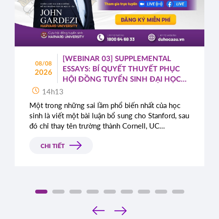
[WEBINAR 03] SUPPLEMENTAL
08/08
ESSAYS: BÍ QUYẾT THUYẾT PHỤC
2026
HỘI ĐỒNG TUYỂN SINH ĐẠI HỌC
TOP ĐẦU MỸ
14h13
Một trong những sai lầm phổ biến nhất của học
sinh là viết một bài luận bổ sung cho Stanford, sau
đó chỉ thay tên trường thành Cornell, UC
Berkeley, UCLA hoặc NYU.
CHI TIẾT
‹
›