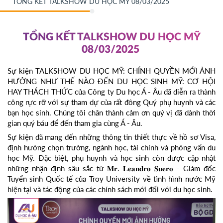
TỔNG KẾT TALKSHOW DU HỌC MỸ 08/03/2025
TỔNG KẾT TALKSHOW DU HỌC MỸ
08/03/2025
Sự kiện TALKSHOW DU HỌC MỸ: CHÍNH QUYỀN MỚI ẢNH
HƯỞNG NHƯ THẾ NÀO ĐẾN DU HỌC SINH MỸ: CƠ HỘI
HAY THÁCH THỨC của Công ty Du học Á - Âu đã diễn ra thành
công rực rỡ với sự tham dự của rất đông Quý phụ huynh và các
bạn học sinh. Chúng tôi chân thành cảm ơn quý vị đã dành thời
gian quý báu để đến tham gia cùng Á - Âu.
Sự kiện đã mang đến những thông tin thiết thực về hồ sơ Visa,
định hướng chọn trường, ngành học, tài chính và phỏng vấn du
học Mỹ. Đặc biệt, phụ huynh và học sinh còn được cập nhật
những nhận định sâu sắc từ 𝐌𝐫. 𝐋𝐞𝐚𝐧𝐝𝐫𝐨 𝐒𝐮𝐞𝐫𝐨 - Giám đốc
Tuyển sinh Quốc tế của Troy University về tình hình nước Mỹ
hiện tại và tác động của các chính sách mới đối với du học sinh.