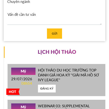
Chuyên ngành
GỬI
LỊCH HỘI THẢO
HỘI THẢO DU HỌC TRƯỜNG TOP
Mỹ
DANH GIÁ HOA KỲ ''GIẢI MÃ HỒ SƠ
29/07/2026
IVY LEAGUE''
08h54
ĐĂNG KÝ
HOT
WEBINAR 03: SUPPLEMENTAL
Mỹ