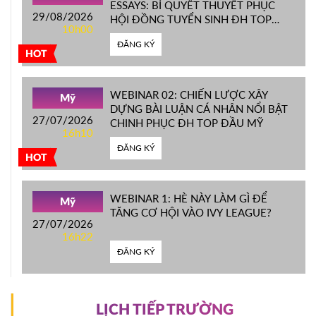
ESSAYS: BÍ QUYẾT THUYẾT PHỤC
29/08/2026
HỘI ĐỒNG TUYỂN SINH ĐH TOP
10h00
ĐẦU MỸ
ĐĂNG KÝ
HOT
WEBINAR 02: CHIẾN LƯỢC XÂY
Mỹ
DỰNG BÀI LUẬN CÁ NHÂN NỔI BẬT
27/07/2026
CHINH PHỤC ĐH TOP ĐẦU MỸ
16h10
ĐĂNG KÝ
HOT
WEBINAR 1: HÈ NÀY LÀM GÌ ĐỂ
Mỹ
TĂNG CƠ HỘI VÀO IVY LEAGUE?
27/07/2026
16h22
ĐĂNG KÝ
LỊCH TIẾP TRƯỜNG