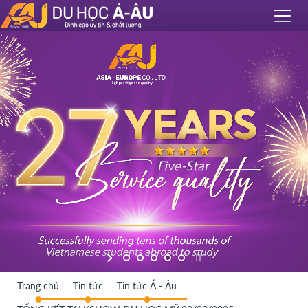
Trang chủ
Tin tức
Tin tức Á - Âu