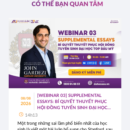
CÓ THỂ BẠN QUAN TÂM
[WEBINAR 03] SUPPLEMENTAL
08/08
ESSAYS: BÍ QUYẾT THUYẾT PHỤC
2026
HỘI ĐỒNG TUYỂN SINH ĐẠI HỌC
TOP ĐẦU MỸ
14h13
Một trong những sai lầm phổ biến nhất của học
sinh là viết một bài luận bổ sung cho Stanford, sau