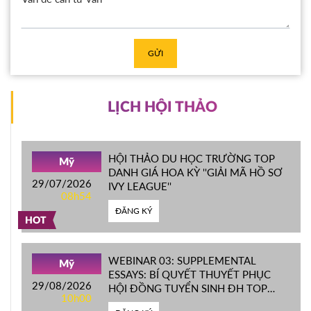
GỬI
LỊCH HỘI THẢO
HỘI THẢO DU HỌC TRƯỜNG TOP
Mỹ
DANH GIÁ HOA KỲ ''GIẢI MÃ HỒ SƠ
29/07/2026
IVY LEAGUE''
08h54
ĐĂNG KÝ
HOT
WEBINAR 03: SUPPLEMENTAL
Mỹ
ESSAYS: BÍ QUYẾT THUYẾT PHỤC
29/08/2026
HỘI ĐỒNG TUYỂN SINH ĐH TOP
10h00
ĐẦU MỸ