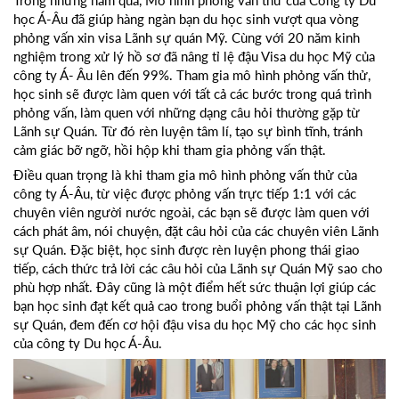
học Á-Âu đã giúp hàng ngàn bạn du học sinh vượt qua vòng
phỏng vấn xin visa Lãnh sự quán Mỹ. Cùng với 20 năm kinh
nghiệm trong xử lý hồ sơ đã nâng tỉ lệ đậu Visa du học Mỹ của
công ty Á- Âu lên đến 99%. Tham gia mô hình phỏng vấn thử,
học sinh sẽ được làm quen với tất cả các bước trong quá trình
phỏng vấn, làm quen với những dạng câu hỏi thường gặp từ
Lãnh sự Quán. Từ đó rèn luyện tâm lí, tạo sự bình tĩnh, tránh
cảm giác bỡ ngỡ, hồi hộp khi tham gia phỏng vấn thật.
Điều quan trọng là khi tham gia mô hình phỏng vấn thử của
công ty Á-Âu, từ việc được phỏng vấn trực tiếp 1:1 với các
chuyên viên người nước ngoài, các bạn sẽ được làm quen với
cách phát âm, nói chuyện, đặt câu hỏi của các chuyên viên Lãnh
sự Quán. Đặc biệt, học sinh được rèn luyện phong thái giao
tiếp, cách thức trả lời các câu hỏi của Lãnh sự Quán Mỹ sao cho
phù hợp nhất. Đây cũng là một điểm hết sức thuận lợi giúp các
bạn học sinh đạt kết quả cao trong buổi phỏng vấn thật tại Lãnh
sự Quán, đem đến cơ hội đậu visa du học Mỹ cho các học sinh
của công ty Du học Á-Âu.