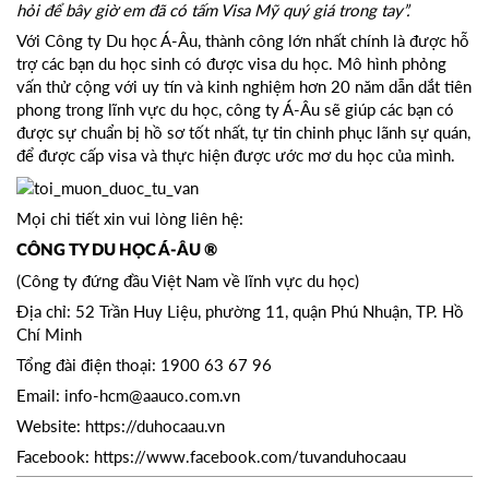
hỏi để bây giờ em đã có tấm Visa Mỹ quý giá trong tay”.
Với Công ty Du học Á-Âu, thành công lớn nhất chính là được hỗ
trợ các bạn du học sinh có được visa du học. Mô hình phỏng
vấn thử cộng với uy tín và kinh nghiệm hơn 20 năm dẫn dắt tiên
phong trong lĩnh vực du học, công ty Á-Âu sẽ giúp các bạn có
được sự chuẩn bị hồ sơ tốt nhất, tự tin chinh phục lãnh sự quán,
để được cấp visa và thực hiện được ước mơ du học của mình.
Mọi chi tiết xin vui lòng liên hệ:
CÔNG TY DU HỌC Á-ÂU ®
(Công ty đứng đầu Việt Nam về lĩnh vực du học)
Địa chỉ: 52 Trần Huy Liệu, phường 11, quận Phú Nhuận, TP. Hồ
Chí Minh
Tổng đài điện thoại: 1900 63 67 96
Email: info-hcm@aauco.com.vn
Website: https://duhocaau.vn
Facebook: https://www.facebook.com/tuvanduhocaau