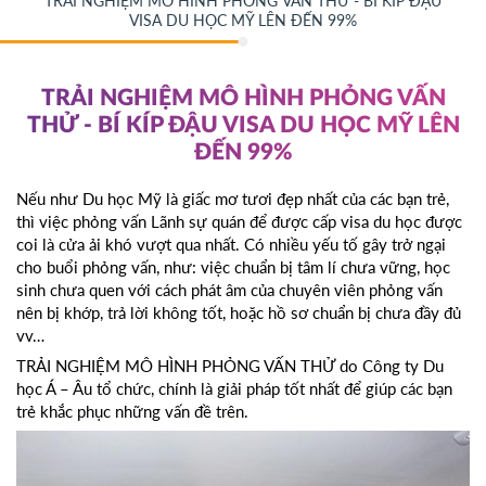
TRẢI NGHIỆM MÔ HÌNH PHỎNG VẤN THỬ - BÍ KÍP ĐẬU
VISA DU HỌC MỸ LÊN ĐẾN 99%
TRẢI NGHIỆM MÔ HÌNH PHỎNG VẤN
THỬ - BÍ KÍP ĐẬU VISA DU HỌC MỸ LÊN
ĐẾN 99%
Nếu như Du học Mỹ là giấc mơ tươi đẹp nhất của các bạn trẻ,
thì việc phỏng vấn Lãnh sự quán để được cấp visa du học được
coi là cửa ải khó vượt qua nhất. Có nhiều yếu tố gây trở ngại
cho buổi phỏng vấn, như: việc chuẩn bị tâm lí chưa vững, học
sinh chưa quen với cách phát âm của chuyên viên phỏng vấn
nên bị khớp, trả lời không tốt, hoặc hồ sơ chuẩn bị chưa đầy đủ
vv…
TRẢI NGHIỆM MÔ HÌNH PHỎNG VẤN THỬ do Công ty Du
học Á – Âu tổ chức, chính là giải pháp tốt nhất để giúp các bạn
trẻ khắc phục những vấn đề trên.