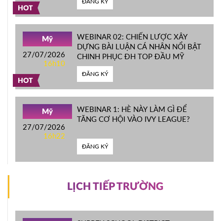
ĐĂNG KÝ
HOT
WEBINAR 02: CHIẾN LƯỢC XÂY
Mỹ
DỰNG BÀI LUẬN CÁ NHÂN NỔI BẬT
27/07/2026
CHINH PHỤC ĐH TOP ĐẦU MỸ
16h10
ĐĂNG KÝ
HOT
WEBINAR 1: HÈ NÀY LÀM GÌ ĐỂ
Mỹ
TĂNG CƠ HỘI VÀO IVY LEAGUE?
27/07/2026
16h22
ĐĂNG KÝ
LỊCH TIẾP TRƯỜNG