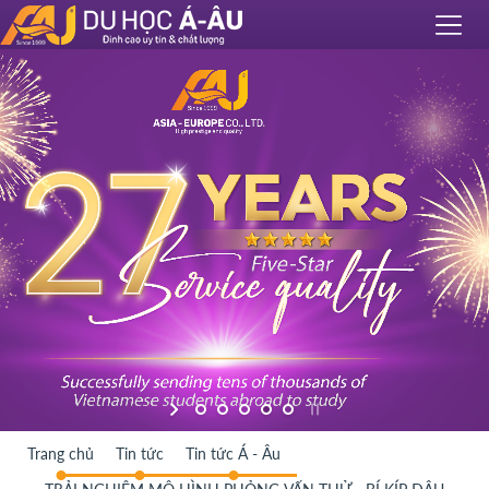
Trang chủ
Tin tức
Tin tức Á - Âu