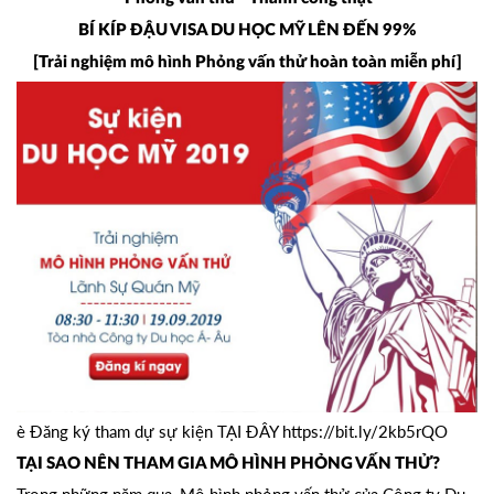
BÍ KÍP ĐẬU VISA DU HỌC MỸ LÊN ĐẾN 99%
[Trải nghiệm mô hình Phỏng vấn thử hoàn toàn miễn phí]
è Đăng ký tham dự sự kiện TẠI ĐÂY
https://bit.ly/2kb5rQO
TẠI SAO NÊN THAM GIA MÔ HÌNH PHỎNG VẤN THỬ?
Trong những năm qua, Mô hình phỏng vấn thử của Công ty Du