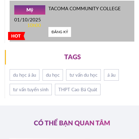
TACOMA COMMUNITY COLLEGE
Mỹ
01/10/2025
10h00
ĐĂNG KÝ
HOT
TAGS
du học á âu
du học
tư vấn du học
á âu
tư vấn tuyển sinh
THPT Cao Bá Quát
CÓ THỂ BẠN QUAN TÂM