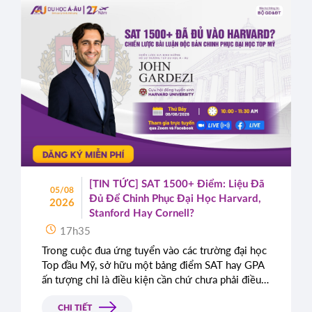
[TIN TỨC] SAT 1500+ Điểm: Liệu Đã
05/08
Đủ Để Chinh Phục Đại Học Harvard,
2026
Stanford Hay Cornell?
17h35
Trong cuộc đua ứng tuyển vào các trường đại học
Top đầu Mỹ, sở hữu một bảng điểm SAT hay GPA
ấn tượng chỉ là điều kiện cần chứ chưa phải điều
kiện đủ. Rất nhiều học sinh sở hữu điểm số gần
như tuyệt đối vẫn bị từ chối chỉ vì bài luận thiếu
CHI TIẾT