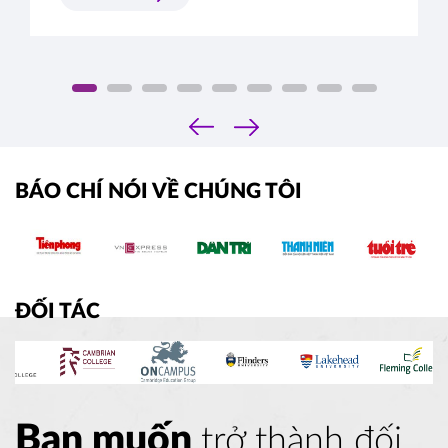
chiều sâu. Đâu là tiêu chí thực sự mà Ban tuyển
sinh các trường Ivy League tìm kiếm?
‹
›
BÁO CHÍ NÓI VỀ CHÚNG TÔI
ĐỐI TÁC
Bạn muốn
trở thành đối