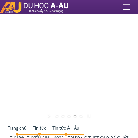
Trang chủ
Tin tức
Tin tức Á - Âu