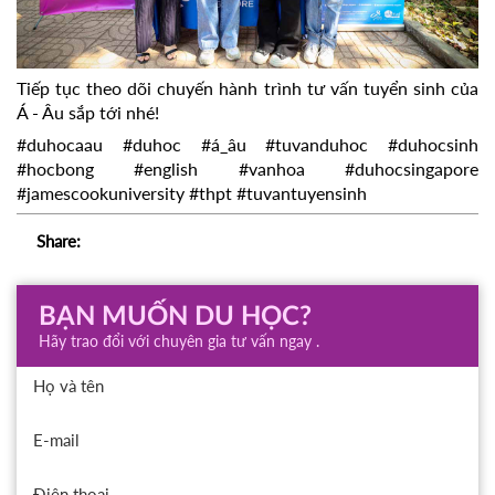
Tiếp tục theo dõi chuyến hành trình tư vấn tuyển sinh của
Á - Âu sắp tới nhé!
#duhocaau
#duhoc
#á_âu
#tuvanduhoc
#duhocsinh
#hocbong
#english
#vanhoa
#duhocsingapore
#jamescookuniversity
#thpt
#tuvantuyensinh
Share:
BẠN MUỐN DU HỌC?
Hãy trao đổi với chuyên gia tư vấn ngay .
Họ và tên
E-mail
Điện thoại