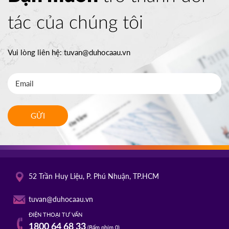
tác của chúng tôi
Vui lòng liên hệ:
tuvan@duhocaau.vn
GỬI
52 Trần Huy Liệu, P. Phú Nhuận, TP.HCM
tuvan@duhocaau.vn
ĐIỆN THOẠI TƯ VẤN
1800 64 68 33
(Bấm phím 0)