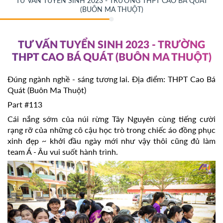
TƯ VẤN TUYỂN SINH 2023 - TRƯỜNG THPT CAO BÁ QUÁT
(BUÔN MA THUỘT)
TƯ VẤN TUYỂN SINH 2023 - TRƯỜNG
THPT CAO BÁ QUÁT (BUÔN MA THUỘT)
Đúng ngành nghề - sáng tương lai. Địa điểm: THPT Cao Bá
Quát (Buôn Ma Thuột)
Part #113
Cái nắng sớm của núi rừng Tây Nguyên cùng tiếng cười
rạng rỡ của những cô cậu học trò trong chiếc áo đồng phục
xinh đẹp ~ khởi đầu ngày mới như vậy thôi cũng đủ làm
team Á - Âu vui suốt hành trình.