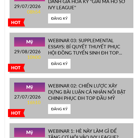
DANH GIÁ HOA KỲ ''GIẢI MÃ HỒ SƠ
29/07/2026
IVY LEAGUE''
08h54
ĐĂNG KÝ
HOT
WEBINAR 03: SUPPLEMENTAL
Mỹ
ESSAYS: BÍ QUYẾT THUYẾT PHỤC
29/08/2026
HỘI ĐỒNG TUYỂN SINH ĐH TOP
10h00
ĐẦU MỸ
ĐĂNG KÝ
HOT
WEBINAR 02: CHIẾN LƯỢC XÂY
Mỹ
DỰNG BÀI LUẬN CÁ NHÂN NỔI BẬT
27/07/2026
CHINH PHỤC ĐH TOP ĐẦU MỸ
16h10
ĐĂNG KÝ
HOT
WEBINAR 1: HÈ NÀY LÀM GÌ ĐỂ
Mỹ
TĂNG CƠ HỘI VÀO IVY LEAGUE?