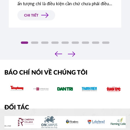
ấn tượng chỉ là điều kiện cần chứ chưa phải điều
kiện đủ. Rất nhiều học sinh sở hữu điểm số gần
như tuyệt đối vẫn bị từ chối chỉ vì bài luận thiếu
CHI TIẾT
chiều sâu. Đâu là tiêu chí thực sự mà Ban tuyển
sinh các trường Ivy League tìm kiếm?
‹
›
BÁO CHÍ NÓI VỀ CHÚNG TÔI
ĐỐI TÁC