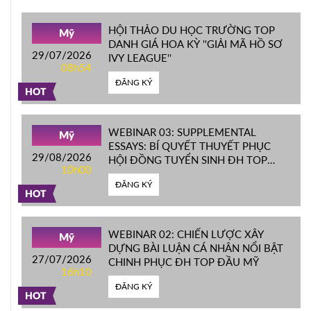
HỘI THẢO DU HỌC TRƯỜNG TOP
Mỹ
DANH GIÁ HOA KỲ ''GIẢI MÃ HỒ SƠ
29/07/2026
IVY LEAGUE''
08h54
ĐĂNG KÝ
HOT
WEBINAR 03: SUPPLEMENTAL
Mỹ
ESSAYS: BÍ QUYẾT THUYẾT PHỤC
29/08/2026
HỘI ĐỒNG TUYỂN SINH ĐH TOP
10h00
ĐẦU MỸ
ĐĂNG KÝ
HOT
WEBINAR 02: CHIẾN LƯỢC XÂY
Mỹ
DỰNG BÀI LUẬN CÁ NHÂN NỔI BẬT
27/07/2026
CHINH PHỤC ĐH TOP ĐẦU MỸ
16h10
ĐĂNG KÝ
HOT