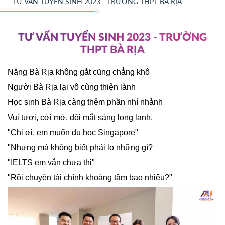
TƯ VẤN TUYỂN SINH 2023 - TRƯỜNG THPT BÀ RỊA
TƯ VẤN TUYỂN SINH 2023 - TRƯỜNG
THPT BÀ RỊA
Nắng Bà Rịa không gắt cũng chẳng khô
Người Bà Rịa lại vô cùng thiện lành
Học sinh Bà Rịa càng thêm phần nhí nhảnh
Vui tươi, cởi mở, đôi mắt sáng long lanh.
"Chị ơi, em muốn du học Singapore"
"Nhưng mà không biết phải lo những gì?
"IELTS em vẫn chưa thi"
"Rồi chuyện tài chính khoảng tầm bao nhiêu?"