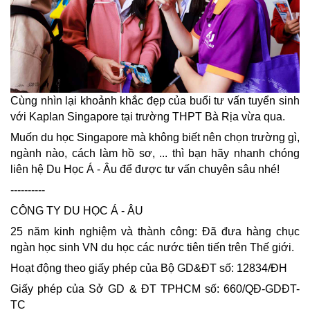
Cùng nhìn lại khoảnh khắc đẹp của buổi tư vấn tuyển sinh
với Kaplan Singapore tại trường THPT Bà Rịa vừa qua.
Muốn du học Singapore mà không biết nên chọn trường gì,
ngành nào, cách làm hồ sơ, ... thì bạn hãy nhanh chóng
liên hệ Du Học Á - Âu để được tư vấn chuyên sâu nhé!
----------
CÔNG TY DU HỌC Á - ÂU
25 năm kinh nghiệm và thành công: Đã đưa hàng chục
ngàn học sinh VN du học các nước tiên tiến trên Thế giới.
Hoạt động theo giấy phép của Bộ GD&ĐT số: 12834/ĐH
Giấy phép của Sở GD & ĐT TPHCM số: 660/QĐ-GDĐT-
TC