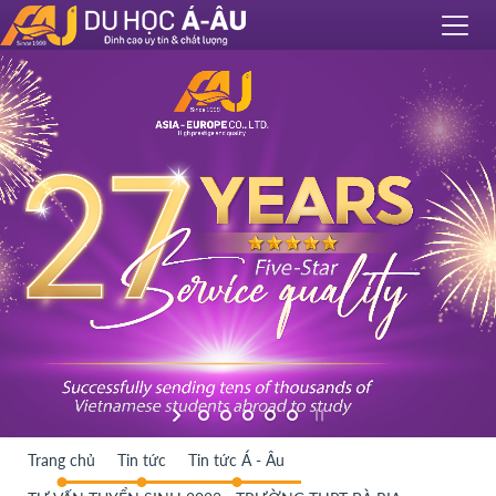
Trang chủ
Tin tức
Tin tức Á - Âu