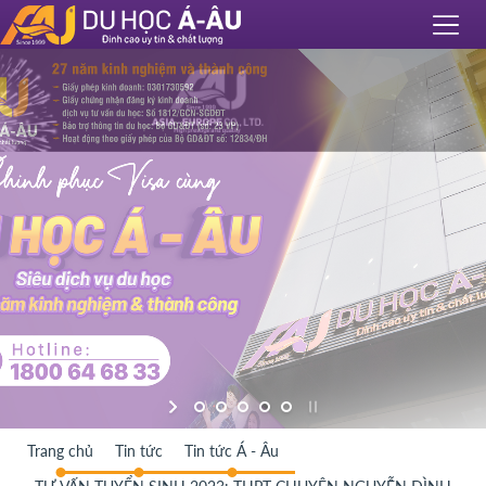
Trang chủ
Tin tức
Tin tức Á - Âu