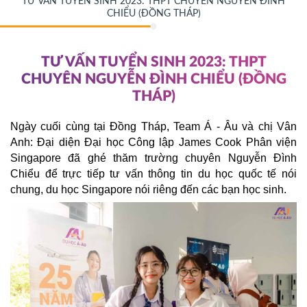
TƯ VẤN TUYỂN SINH 2023: THPT CHUYÊN NGUYỄN ĐÌNH
CHIỂU (ĐỒNG THÁP)
TƯ VẤN TUYỂN SINH 2023: THPT
CHUYÊN NGUYỄN ĐÌNH CHIỂU (ĐỒNG
THÁP)
Ngày cuối cùng tại Đồng Tháp, Team Á - Âu và chị Vân
Anh: Đại diện Đại học Công lập James Cook Phân viện
Singapore đã ghé thăm trường chuyên Nguyễn Đình
Chiểu để trực tiếp tư vấn thông tin du học quốc tế nói
chung, du học Singapore nói riêng đến các bạn học sinh.