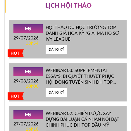
LỊCH HỘI THẢO
HỘI THẢO DU HỌC TRƯỜNG TOP
Mỹ
DANH GIÁ HOA KỲ ''GIẢI MÃ HỒ SƠ
29/07/2026
IVY LEAGUE''
08h54
ĐĂNG KÝ
HOT
WEBINAR 03: SUPPLEMENTAL
Mỹ
ESSAYS: BÍ QUYẾT THUYẾT PHỤC
29/08/2026
HỘI ĐỒNG TUYỂN SINH ĐH TOP
10h00
ĐẦU MỸ
ĐĂNG KÝ
HOT
WEBINAR 02: CHIẾN LƯỢC XÂY
Mỹ
DỰNG BÀI LUẬN CÁ NHÂN NỔI BẬT
27/07/2026
CHINH PHỤC ĐH TOP ĐẦU MỸ
16h10