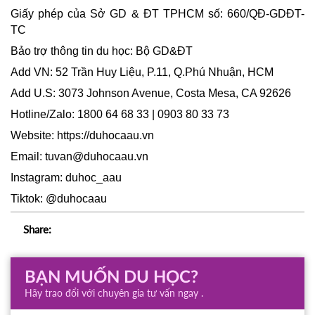
Giấy phép của Sở GD & ĐT TPHCM số: 660/QĐ-GDĐT-
TC
Bảo trợ thông tin du học: Bộ GD&ĐT
Add VN: 52 Trần Huy Liệu, P.11, Q.Phú Nhuận, HCM
Add U.S: 3073 Johnson Avenue, Costa Mesa, CA 92626
Hotline/Zalo: 1800 64 68 33 | 0903 80 33 73
Website:
https://duhocaau.vn
Email: tuvan@duhocaau.vn
Instagram: duhoc_aau
Tiktok: @duhocaau
Share:
BẠN MUỐN DU HỌC?
Hãy trao đổi với chuyên gia tư vấn ngay .