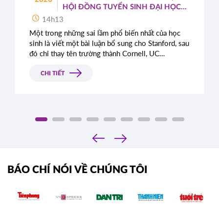
HỘI ĐỒNG TUYỂN SINH ĐẠI HỌC
TOP ĐẦU MỸ
14h13
Một trong những sai lầm phổ biến nhất của học
sinh là viết một bài luận bổ sung cho Stanford, sau
đó chỉ thay tên trường thành Cornell, UC
Berkeley, UCLA hoặc NYU.
CHI TIẾT
‹
›
BÁO CHÍ NÓI VỀ CHÚNG TÔI