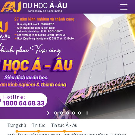
Trang chủ
Tin tức
Tin tức Á - Âu