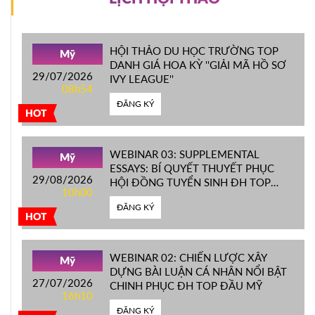
HỘI THẢO DU HỌC TRƯỜNG TOP
Mỹ
DANH GIÁ HOA KỲ ''GIẢI MÃ HỒ SƠ
29/07/2026
IVY LEAGUE''
08h54
ĐĂNG KÝ
HOT
WEBINAR 03: SUPPLEMENTAL
Mỹ
ESSAYS: BÍ QUYẾT THUYẾT PHỤC
29/08/2026
HỘI ĐỒNG TUYỂN SINH ĐH TOP
10h00
ĐẦU MỸ
ĐĂNG KÝ
HOT
WEBINAR 02: CHIẾN LƯỢC XÂY
Mỹ
DỰNG BÀI LUẬN CÁ NHÂN NỔI BẬT
27/07/2026
CHINH PHỤC ĐH TOP ĐẦU MỸ
16h10
ĐĂNG KÝ