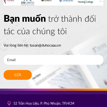
Bạn muốn
trở thành đối
tác của chúng tôi
Vui lòng liên hệ:
tuvan@duhocaau.vn
GỬI
52 Trần Huy Liệu, P. Phú Nhuận, TP.HCM