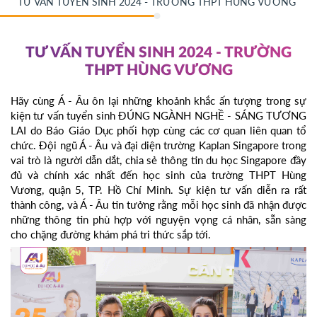
TƯ VẤN TUYỂN SINH 2024 - TRƯỜNG THPT HÙNG VƯƠNG
TƯ VẤN TUYỂN SINH 2024 - TRƯỜNG
THPT HÙNG VƯƠNG
Hãy cùng Á - Âu ôn lại những khoảnh khắc ấn tượng trong sự
kiện tư vấn tuyển sinh ĐÚNG NGÀNH NGHỀ - SÁNG TƯƠNG
LAI do Báo Giáo Dục phối hợp cùng các cơ quan liên quan tổ
chức. Đội ngũ Á - Âu và đại diện trường Kaplan Singapore trong
vai trò là người dẫn dắt, chia sẻ thông tin du học Singapore đầy
đủ và chính xác nhất đến học sinh của trường THPT Hùng
Vương, quận 5, TP. Hồ Chí Minh. Sự kiện tư vấn diễn ra rất
thành công, và Á - Âu tin tưởng rằng mỗi học sinh đã nhận được
những thông tin phù hợp với nguyện vọng cá nhân, sẵn sàng
cho chặng đường khám phá tri thức sắp tới.