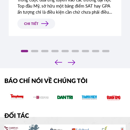
Top đầu Mỹ, sở hữu một bảng điểm SAT hay GPA
ấn tượng chỉ là điều kiện cần chứ chưa phải điều
kiện đủ. Rất nhiều học sinh sở hữu điểm số gần
như tuyệt đối vẫn bị từ chối chỉ vì bài luận thiếu
CHI TIẾT
chiều sâu. Đâu là tiêu chí thực sự mà Ban tuyển
sinh các trường Ivy League tìm kiếm?
‹
›
BÁO CHÍ NÓI VỀ CHÚNG TÔI
ĐỐI TÁC