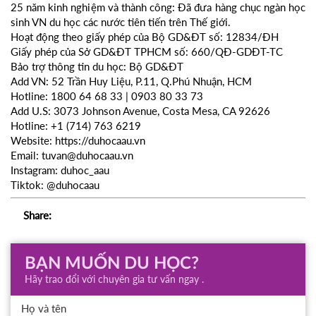
25 năm kinh nghiệm và thành công: Đã đưa hàng chục ngàn học
sinh VN du học các nước tiên tiến trên Thế giới.
Hoạt động theo giấy phép của Bộ GD&ĐT số: 12834/ĐH
Giấy phép của Sở GD&ĐT TPHCM số: 660/QĐ-GDĐT-TC
Bảo trợ thông tin du học: Bộ GD&ĐT
Add VN: 52 Trần Huy Liệu, P.11, Q.Phú Nhuận, HCM
Hotline: 1800 64 68 33 | 0903 80 33 73
Add U.S: 3073 Johnson Avenue, Costa Mesa, CA 92626
Hotline: +1 (714) 763 6219
Website: https://duhocaau.vn
Email: tuvan@duhocaau.vn
Instagram: duhoc_aau
Tiktok: @duhocaau
Share:
BẠN MUỐN DU HỌC?
Hãy trao đổi với chuyên gia tư vấn ngay .
Họ và tên