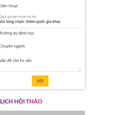
Điện thoại
Quốc gia bạn muốn du học
Trường dự định học
Chuyên ngành
GỬI
LỊCH HỘI THẢO