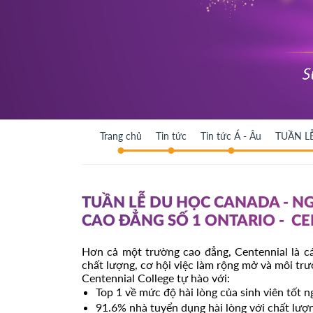
Trang chủ
Tin tức
Tin tức Á - Âu
TUẦN L
TUẦN LỄ DU HỌC CANADA - N
CAO ĐẲNG SỐ 1 ONTARIO - C
Hơn cả một trường cao đẳng, Centennial là c
chất lượng, cơ hội việc làm rộng mở và môi trư
Centennial College tự hào với:
Top 1 về mức độ hài lòng của sinh viên tốt n
91.6% nhà tuyển dụng hài lòng với chất lượn