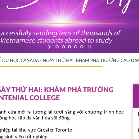
Ễ DU HỌC CANADA - NGÀY THỨ HAI: KHÁM PHÁ TRƯỜNG CAO ĐẲN
GÀY THỨ HAI: KHÁM PHÁ TRƯỜNG
ENTENIAL COLLEGE
ánh cửa mở ra tương lai tươi sáng với chương trình học
ờng học tập đa văn hóa sôi động.
ghiệp tại khu vực Greater Toronto.
g sinh viên tốt nghiệp.