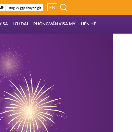
EN
Đăng ký gặp chuyên gia
VISA
ƯU ĐÃI
PHỎNG VẤN VISA MỸ
LIÊN HỆ