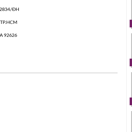
 12834/ĐH
, TP.HCM
CA 92626