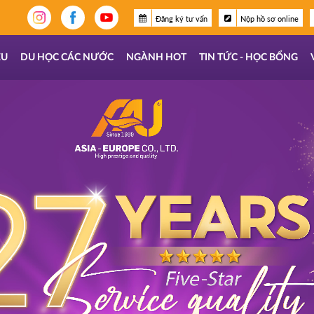
Đăng ký tư vấn
Nộp hồ sơ online
ỆU
DU HỌC CÁC NƯỚC
NGÀNH HOT
TIN TỨC - HỌC BỔNG