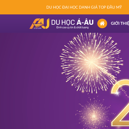
DU HỌC ĐẠI HỌC DANH GIÁ TOP ĐẦU MỸ
(CURRENT)
GIỚI THI