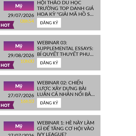
HỘI THẢO DU HỌC
Mỹ
TRƯỜNG TOP DANH GIÁ
HOA KỲ ''GIẢI MÃ HỒ SƠ
29/07/2026
IVY LEAGUE''
08h54
ĐĂNG KÝ
HOT
WEBINAR 03:
Mỹ
SUPPLEMENTAL ESSAYS:
BÍ QUYẾT THUYẾT PHỤC
29/08/2026
HỘI ĐỒNG TUYỂN SINH
10h00
ĐĂNG KÝ
ĐH TOP ĐẦU MỸ
HOT
WEBINAR 02: CHIẾN
Mỹ
LƯỢC XÂY DỰNG BÀI
LUẬN CÁ NHÂN NỔI BẬT
27/07/2026
CHINH PHỤC ĐH TOP
16h10
ĐĂNG KÝ
ĐẦU MỸ
HOT
WEBINAR 1: HÈ NÀY LÀM
Mỹ
GÌ ĐỂ TĂNG CƠ HỘI VÀO
IVY LEAGUE?
27/07/2026