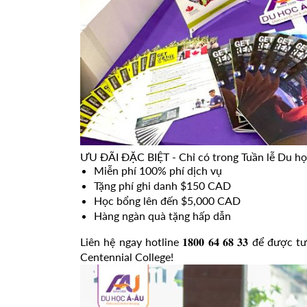
ƯU ĐÃI ĐẶC BIỆT - Chỉ có trong Tuần lễ Du h
Miễn phí 100% phí dịch vụ
Tặng phí ghi danh $150 CAD
Học bổng lên đến $5,000 CAD
Hàng ngàn quà tặng hấp dẫn
Liên hệ ngay hotline 𝟏𝟖𝟎𝟎 𝟔𝟒 𝟔𝟖 𝟑𝟑 để đ
Centennial College!