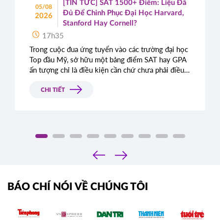
[TIN TỨC] SAT 1500+ Điểm: Liệu Đã
05/08
Đủ Để Chinh Phục Đại Học Harvard,
2026
Stanford Hay Cornell?
17h35
Trong cuộc đua ứng tuyển vào các trường đại học
Top đầu Mỹ, sở hữu một bảng điểm SAT hay GPA
ấn tượng chỉ là điều kiện cần chứ chưa phải điều
kiện đủ. Rất nhiều học sinh sở hữu điểm số gần
như tuyệt đối vẫn bị từ chối chỉ vì bài luận thiếu
CHI TIẾT
chiều sâu. Đâu là tiêu chí thực sự mà Ban tuyển
sinh các trường Ivy League tìm kiếm?
‹
›
BÁO CHÍ NÓI VỀ CHÚNG TÔI