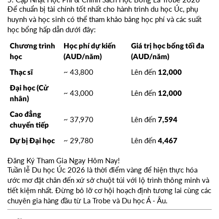
Để chuẩn bị tài chính tốt nhất cho hành trình du học Úc, phụ
huynh và học sinh có thể tham khảo bảng học phí và các suất
học bổng hấp dẫn dưới đây:
Chương trình
Học phí dự kiến
Giá trị học bổng tối đa
học
(AUD/năm)
(AUD/năm)
~ 43,800
Lên đến
Thạc sĩ
12,000
Đại học (Cử
~ 43,000
Lên đến
12,000
nhân)
Cao đẳng
~ 37,970
Lên đến
7,594
chuyển tiếp
~ 29,780
Lên đến
Dự bị Đại học
4,467
Đăng Ký Tham Gia Ngay Hôm Nay!
Tuần lễ Du học Úc 2026 là thời điểm vàng để hiện thực hóa
ước mơ đặt chân đến xứ sở chuột túi với lộ trình thông minh và
tiết kiệm nhất. Đừng bỏ lỡ cơ hội hoạch định tương lai cùng các
chuyên gia hàng đầu từ La Trobe và Du học Á - Âu.