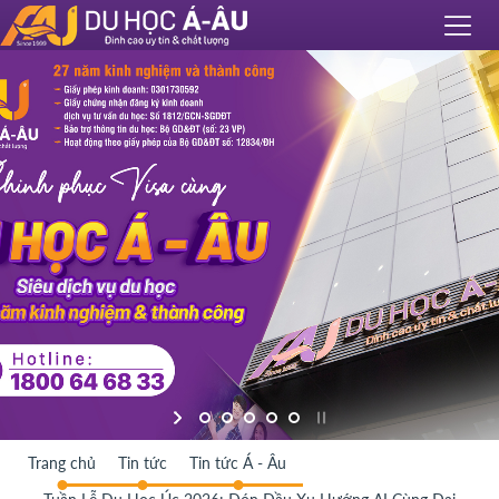
Trang chủ
Tin tức
Tin tức Á - Âu