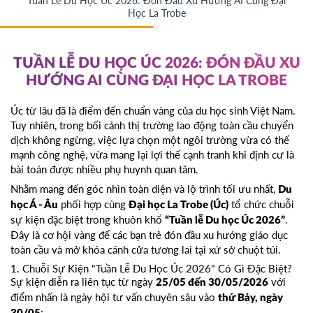
Tuần Lễ Du Học Úc 2026: Đón Đầu Xu Hướng AI Cùng Đại
Học La Trobe
TUẦN LỄ DU HỌC ÚC 2026: ĐÓN ĐẦU XU
HƯỚNG AI CÙNG ĐẠI HỌC LA TROBE
Úc từ lâu đã là điểm đến chuẩn vàng của du học sinh Việt Nam.
Tuy nhiên, trong bối cảnh thị trường lao động toàn cầu chuyển
dịch không ngừng, việc lựa chọn một ngôi trường vừa có thế
mạnh công nghệ, vừa mang lại lợi thế cạnh tranh khi định cư là
bài toán được nhiều phụ huynh quan tâm.
Nhằm mang đến góc nhìn toàn diện và lộ trình tối ưu nhất,
Du
phối hợp cùng
tổ chức chuỗi
học Á - Âu
Đại học La Trobe (Úc)
sự kiện đặc biệt trong khuôn khổ
.
“Tuần lễ Du học Úc 2026”
Đây là cơ hội vàng để các bạn trẻ đón đầu xu hướng giáo dục
toàn cầu và mở khóa cánh cửa tương lai tại xứ sở chuột túi.
1. Chuỗi Sự Kiện "Tuần Lễ Du Học Úc 2026" Có Gì Đặc Biệt?
Sự kiện diễn ra liên tục từ ngày
với
25/05 đến 30/05/2026
điểm nhấn là ngày hội tư vấn chuyên sâu vào
thứ Bảy, ngày
: