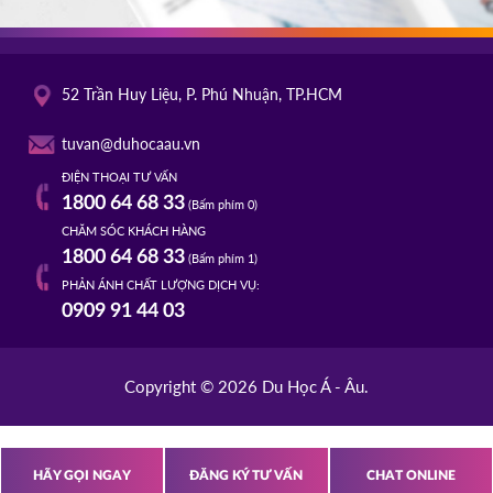
52 Trần Huy Liệu, P. Phú Nhuận, TP.HCM
tuvan@duhocaau.vn
ĐIỆN THOẠI TƯ VẤN
1800 64 68 33
(Bấm phím 0)
CHĂM SÓC KHÁCH HÀNG
1800 64 68 33
(Bấm phím 1)
PHẢN ÁNH CHẤT LƯỢNG DỊCH VỤ:
0909 91 44 03
Copyright © 2026 Du Học Á - Âu.
HÃY GỌI NGAY
ĐĂNG KÝ TƯ VẤN
CHAT ONLINE
s