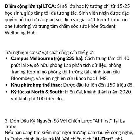
Sĩ số lớp học lý tưởng chỉ từ 15-25
Điểm cộng lớn tại LTCA:
học sinh, giúp tăng tối đa tương tác. Sinh viên nhận được đặc
quyền hỗ trợ từ các giáo sư, dịch vụ gia sư 1 kèm 1 (one-on-
one tutoring) và trung tâm chăm sóc sức khỏe Student
Wellbeing Hub.
Trải nghiệm cơ sở vật chất đẳng cấp thế giới
Cách trung tâm chỉ 40
Campus Melbourne (rộng 235 ha):
phút lái xe, sở hữu phòng Lab phân tích dữ liệu, phòng
Trading Room mô phỏng thị trường tài chính toàn cầu
Bloomberg, và viện nghiên cứu khoa học LIMS.
Được đầu tư lên đến 150 triệu đô.
Khu phức hợp thể thao:
Hiện đại, khánh thành năm 2020
Ký túc xá North & South:
với kinh phí 100 triệu đô.
3. Đón Đầu Kỷ Nguyên Số Với Chiến Lược "AI-First" Tại La
Trobe
Nếu bạn đang tìm kiếm một ngôi trường dẫn đầu về công nghệ,
La Trobe chính là câu trả lời. Với chiến dịch
, nhà
“AI-First”