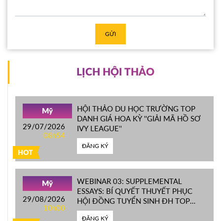
GỬI
LỊCH HỘI THẢO
HỘI THẢO DU HỌC TRƯỜNG TOP
Mỹ
DANH GIÁ HOA KỲ ''GIẢI MÃ HỒ SƠ
29/07/2026
IVY LEAGUE''
08h54
ĐĂNG KÝ
HOT
WEBINAR 03: SUPPLEMENTAL
Mỹ
ESSAYS: BÍ QUYẾT THUYẾT PHỤC
29/08/2026
HỘI ĐỒNG TUYỂN SINH ĐH TOP
10h00
ĐẦU MỸ
ĐĂNG KÝ