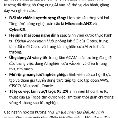
trường đã đồng bộ ứng dụng AI vào hệ thống vận hành, giảng
dạy và nghiên cứu.
Hợp tác sâu rộng với hai
Đối tác chiến lược thượng tầng:
"ông lớn" công nghệ toàn cầu là
và
Microsoft ANZ
.
CyberCX
Sinh viên được thực hành
Hệ sinh thái công nghệ đỉnh cao:
tại
Digital Innovation Hub
, phòng lab 5G của Optus, trung
tâm đổi mới Cisco và Trung tâm nghiên cứu AI & IoT của
trường.
Trung tâm ACAMI của trường đang đi
Ứng dụng AI vào y tế:
đầu trong việc dùng AI nghiên cứu vắc-xin và điều trị ung
thư, tim mạch.
Sinh viên có cơ hội thực
Mở rộng mạng lưới nghề nghiệp:
tập và tham gia tuyển dụng trực tiếp tại các tập đoàn AWS,
CISCO, Microsoft, Oracle...
sinh viên khoa IT & Kỹ
Tỷ lệ có việc làm vượt trội:
95,2%
thuật của La Trobe tìm được việc làm toàn thời gian chỉ trong
vòng 4 tháng sau tốt nghiệp.
Các ngành học xu hướng như
Trí tuệ nhân tạo (AI), An ninh
mạng, Khoa học máy tính, Phân tích đám mây...
hiện được đào