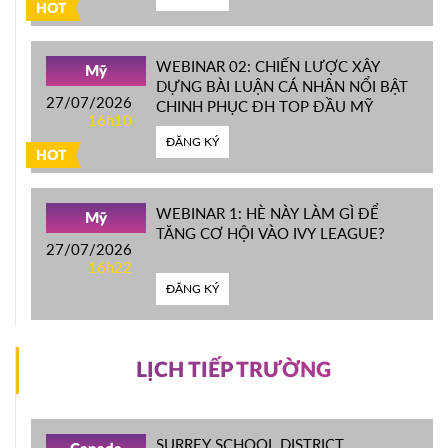
HOT
WEBINAR 02: CHIẾN LƯỢC XÂY
Mỹ
DỰNG BÀI LUẬN CÁ NHÂN NỔI BẬT
27/07/2026
CHINH PHỤC ĐH TOP ĐẦU MỸ
16h10
ĐĂNG KÝ
HOT
WEBINAR 1: HÈ NÀY LÀM GÌ ĐỂ
Mỹ
TĂNG CƠ HỘI VÀO IVY LEAGUE?
27/07/2026
16h22
ĐĂNG KÝ
LỊCH TIẾP TRƯỜNG
SURREY SCHOOL DISTRICT