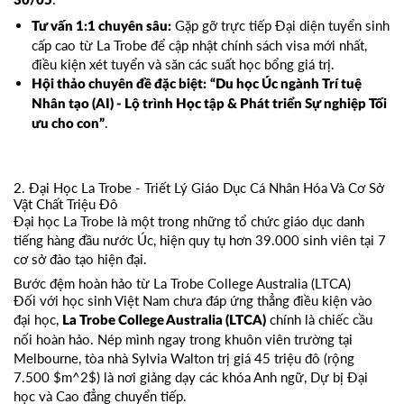
30/05
Gặp gỡ trực tiếp Đại diện tuyển sinh
Tư vấn 1:1 chuyên sâu:
cấp cao từ La Trobe để cập nhật chính sách visa mới nhất,
điều kiện xét tuyển và săn các suất học bổng giá trị.
Hội thảo chuyên đề đặc biệt:
“Du học Úc ngành Trí tuệ
Nhân tạo (AI) - Lộ trình Học tập & Phát triển Sự nghiệp Tối
.
ưu cho con”
2. Đại Học La Trobe - Triết Lý Giáo Dục Cá Nhân Hóa Và Cơ Sở
Vật Chất Triệu Đô
Đại học La Trobe là một trong những tổ chức giáo dục danh
tiếng hàng đầu nước Úc, hiện quy tụ hơn 39.000 sinh viên tại 7
cơ sở đào tạo hiện đại.
Bước đệm hoàn hảo từ La Trobe College Australia (LTCA)
Đối với học sinh Việt Nam chưa đáp ứng thẳng điều kiện vào
đại học,
chính là chiếc cầu
La Trobe College Australia (LTCA)
nối hoàn hảo. Nép mình ngay trong khuôn viên trường tại
Melbourne, tòa nhà Sylvia Walton trị giá 45 triệu đô (rộng
7.500 $m^2$) là nơi giảng dạy các khóa Anh ngữ, Dự bị Đại
học và Cao đẳng chuyển tiếp.