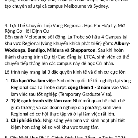
tạo chuyên sâu tại cả campus Melbourne và Sydney.
4. Lợi Thế Chuyển Tiếp Vùng Regional: Học Phí Hợp Lý, Mở
Rộng Cơ Hội Định Cư
Bên cạnh Melbourne sôi động, La Trobe sở hữu 4 Campus tại
khu vực Regional (vùng khuyến khích phát triển) gồm:
Albury-
. Sau khi hoàn
Wodonga, Bendigo, Mildura và Shepparton
thành chương trình Dự bị/Cao đẳng tại LTCA, sinh viên có thể
chuyển tiếp thẳng lên các campus này để học Cử nhân.
Lộ trình này mang lại 3 đặc quyền kinh tế và định cư cực lớn:
Sinh viên quốc tế tốt nghiệp tại vùng
Gia hạn Visa làm việc:
Regional của La Trobe được
vào Visa
cộng thêm 1 - 2 năm
làm việc sau tốt nghiệp (Temporary Graduate Visa).
Nhờ mối quan hệ chặt chẽ
Tỷ lệ cạnh tranh việc làm cao:
giữa trường và các doanh nghiệp địa phương, sinh viên
Regional có cơ hội thực tập và ở lại làm việc rất lớn.
Nhịp sống yên bình với sinh hoạt phí tiết
Chi phí dễ thở:
kiệm hơn đáng kể so với khu vực trung tâm.
5. Cập Nhật Học Phí & Chính Sách Học Bổng La Trobe 2026