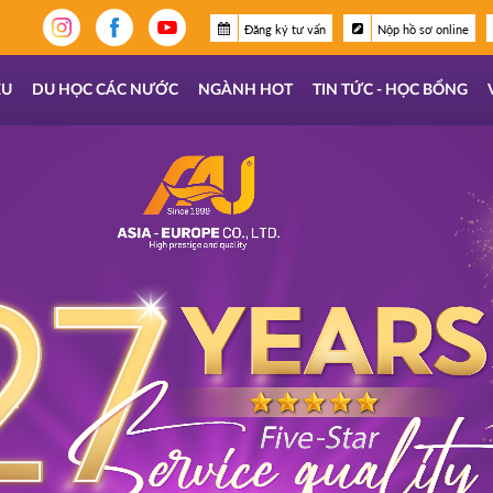
Đăng ký tư vấn
Nộp hồ sơ online
ỆU
DU HỌC CÁC NƯỚC
NGÀNH HOT
TIN TỨC - HỌC BỔNG