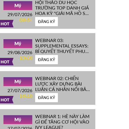
HỘI THẢO DU HỌC
Mỹ
TRƯỜNG TOP DANH GIÁ
HOA KỲ ''GIẢI MÃ HỒ SƠ
29/07/2026
IVY LEAGUE''
08h54
ĐĂNG KÝ
HOT
WEBINAR 03:
Mỹ
SUPPLEMENTAL ESSAYS:
BÍ QUYẾT THUYẾT PHỤC
29/08/2026
HỘI ĐỒNG TUYỂN SINH
10h00
ĐĂNG KÝ
ĐH TOP ĐẦU MỸ
HOT
WEBINAR 02: CHIẾN
Mỹ
LƯỢC XÂY DỰNG BÀI
LUẬN CÁ NHÂN NỔI BẬT
27/07/2026
CHINH PHỤC ĐH TOP
16h10
ĐĂNG KÝ
ĐẦU MỸ
HOT
WEBINAR 1: HÈ NÀY LÀM
Mỹ
GÌ ĐỂ TĂNG CƠ HỘI VÀO
IVY LEAGUE?
27/07/2026