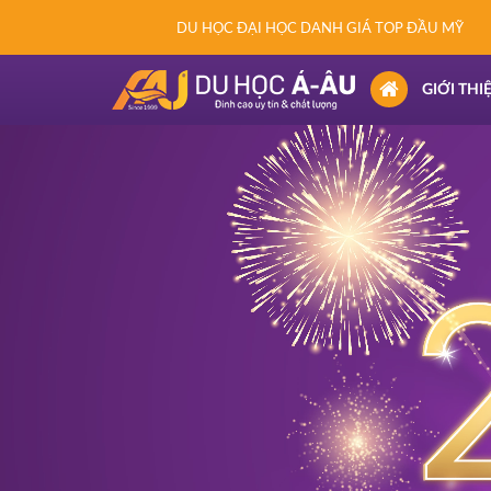
DU HỌC ĐẠI HỌC DANH GIÁ TOP ĐẦU MỸ
(CURRENT)
GIỚI THI