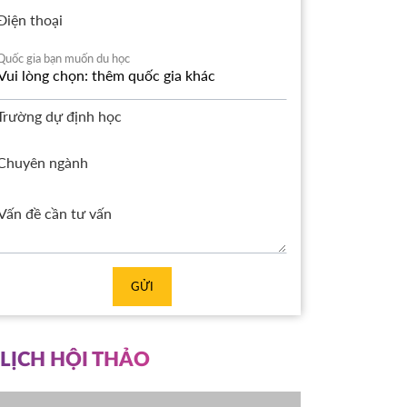
Điện thoại
Quốc gia bạn muốn du học
Trường dự định học
Chuyên ngành
GỬI
LỊCH HỘI THẢO