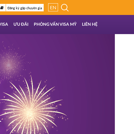
EN
Đăng ký gặp chuyên gia
VISA
ƯU ĐÃI
PHỎNG VẤN VISA MỸ
LIÊN HỆ