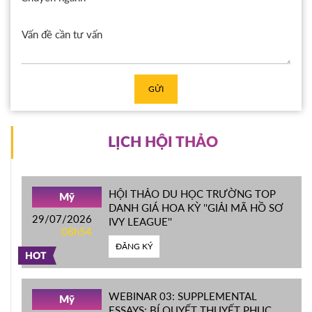
GỬI
LỊCH HỘI THẢO
HỘI THẢO DU HỌC TRƯỜNG TOP
Mỹ
DANH GIÁ HOA KỲ ''GIẢI MÃ HỒ SƠ
29/07/2026
IVY LEAGUE''
08h54
ĐĂNG KÝ
HOT
WEBINAR 03: SUPPLEMENTAL
Mỹ
ESSAYS: BÍ QUYẾT THUYẾT PHỤC