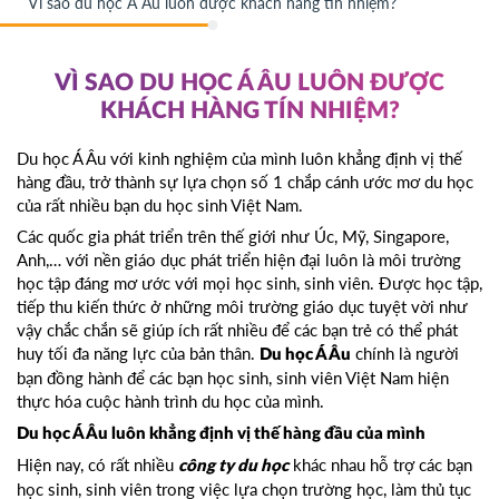
Vì sao du học Á Âu luôn được khách hàng tín nhiệm?
VÌ SAO DU HỌC Á ÂU LUÔN ĐƯỢC
KHÁCH HÀNG TÍN NHIỆM?
Du học Á Âu với kinh nghiệm của mình luôn khẳng định vị thế
hàng đầu, trở thành sự lựa chọn số 1 chắp cánh ước mơ du học
của rất nhiều bạn du học sinh Việt Nam.
Các quốc gia phát triển trên thế giới như Úc, Mỹ, Singapore,
Anh,… với nền giáo dục phát triển hiện đại luôn là môi trường
học tập đáng mơ ước với mọi học sinh, sinh viên. Được học tập,
tiếp thu kiến thức ở những môi trường giáo dục tuyệt vời như
vậy chắc chắn sẽ giúp ích rất nhiều để các bạn trẻ có thể phát
huy tối đa năng lực của bản thân.
chính là người
Du học Á Âu
bạn đồng hành để các bạn học sinh, sinh viên Việt Nam hiện
thực hóa cuộc hành trình du học của mình.
Du học Á Âu luôn khẳng định vị thế hàng đầu của mình
Hiện nay, có rất nhiều
khác nhau hỗ trợ các bạn
công ty du học
học sinh, sinh viên trong việc lựa chọn trường học, làm thủ tục