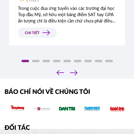
Trong cuộc đua ứng tuyển vào các trường đại học
Top đầu Mỹ, sở hữu một bảng điểm SAT hay GPA
ấn tượng chỉ là điều kiện cần chứ chưa phải điều
kiện đủ. Rất nhiều học sinh sở hữu điểm số gần
như tuyệt đối vẫn bị từ chối chỉ vì bài luận thiếu
CHI TIẾT
chiều sâu. Đâu là tiêu chí thực sự mà Ban tuyển
sinh các trường Ivy League tìm kiếm?
‹
›
BÁO CHÍ NÓI VỀ CHÚNG TÔI
ĐỐI TÁC