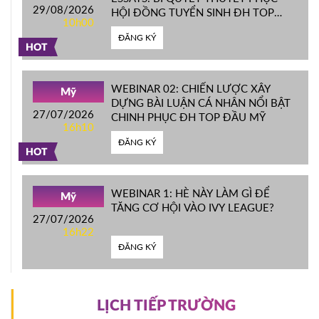
29/08/2026
HỘI ĐỒNG TUYỂN SINH ĐH TOP
10h00
ĐẦU MỸ
ĐĂNG KÝ
HOT
WEBINAR 02: CHIẾN LƯỢC XÂY
Mỹ
DỰNG BÀI LUẬN CÁ NHÂN NỔI BẬT
27/07/2026
CHINH PHỤC ĐH TOP ĐẦU MỸ
16h10
ĐĂNG KÝ
HOT
WEBINAR 1: HÈ NÀY LÀM GÌ ĐỂ
Mỹ
TĂNG CƠ HỘI VÀO IVY LEAGUE?
27/07/2026
16h22
ĐĂNG KÝ
LỊCH TIẾP TRƯỜNG