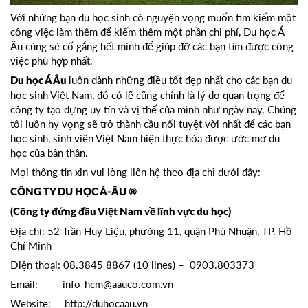
Với những bạn du học sinh có nguyện vọng muốn tìm kiếm một
công việc làm thêm để kiếm thêm một phần chi phí, Du học Á
Âu cũng sẽ cố gắng hết mình để giúp đỡ các bạn tìm được công
việc phù hợp nhất.
luôn dành những điều tốt đẹp nhất cho các bạn du
Du học Á Âu
học sinh Việt Nam, đó có lẽ cũng chính là lý do quan trọng để
công ty tạo dựng uy tín và vị thế của mình như ngày nay. Chúng
tôi luôn hy vọng sẽ trở thành cầu nối tuyệt vời nhất để các bạn
học sinh, sinh viên Việt Nam hiện thực hóa được ước mơ du
học của bản thân.
Mọi thông tin xin vui lòng liên hệ theo địa chỉ dưới đây:
CÔNG TY DU HỌC Á-ÂU ®
(Công ty đứng đầu Việt Nam về lĩnh vực du học)
Địa chỉ: 52 Trần Huy Liệu, phường 11, quận Phú Nhuận, TP. Hồ
Chí Minh
Điện thoại: 08.3845 8867 (10 lines) – 0903.803373
Email:
info-hcm@aauco.com.vn
Website:
http://duhocaau.vn