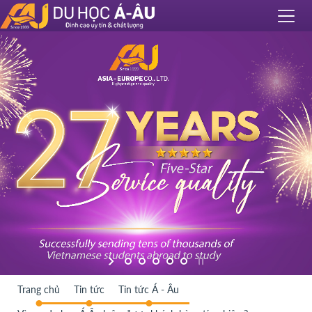
Trang chủ
Tin tức
Tin tức Á - Âu