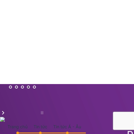
Trang chủ
Tin tức
Tin tức Á - Âu