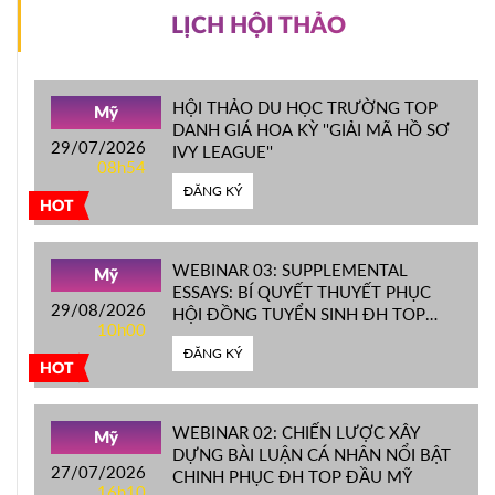
LỊCH HỘI THẢO
HỘI THẢO DU HỌC TRƯỜNG TOP
Mỹ
DANH GIÁ HOA KỲ ''GIẢI MÃ HỒ SƠ
29/07/2026
IVY LEAGUE''
08h54
ĐĂNG KÝ
HOT
WEBINAR 03: SUPPLEMENTAL
Mỹ
ESSAYS: BÍ QUYẾT THUYẾT PHỤC
29/08/2026
HỘI ĐỒNG TUYỂN SINH ĐH TOP
10h00
ĐẦU MỸ
ĐĂNG KÝ
HOT
WEBINAR 02: CHIẾN LƯỢC XÂY
Mỹ
DỰNG BÀI LUẬN CÁ NHÂN NỔI BẬT
27/07/2026
CHINH PHỤC ĐH TOP ĐẦU MỸ
16h10