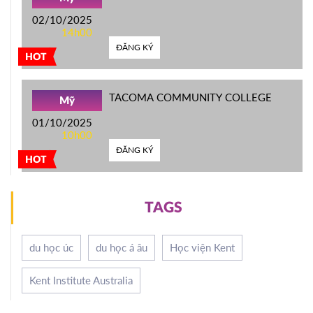
02/10/2025
14h00
ĐĂNG KÝ
HOT
TACOMA COMMUNITY COLLEGE
Mỹ
01/10/2025
10h00
ĐĂNG KÝ
HOT
TAGS
du học úc
du học á âu
Học viện Kent
Kent Institute Australia