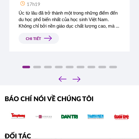
17h19
Úc từ lâu đã trở thành một trong những điểm đến 
du học phổ biến nhất của học sinh Việt Nam. 
Không chỉ bởi nền giáo dục chất lượng cao, mà 
còn vì môi trường sống an toàn, cơ hội việc làm 
rõ ràng và chính sách hỗ trợ hấp dẫn dành cho 
CHI TIẾT
sinh viên quốc tế. Theo số liệu mới nhất, Việt Nam 
luôn nằm trong 
top 4 quốc gia có số lượng du 
học sinh đông nhất tại Úc
, chứng minh sức hút 
mạnh mẽ của đất nước này.
‹
›
BÁO CHÍ NÓI VỀ CHÚNG TÔI
ĐỐI TÁC