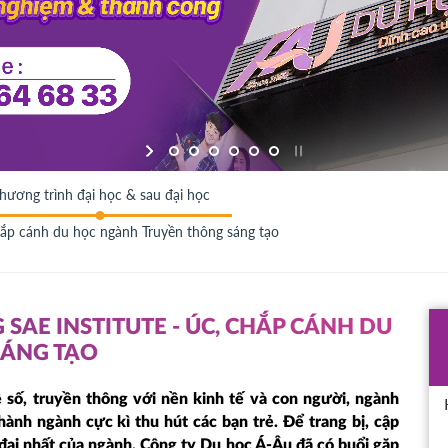
hương trình đại học & sau đại học
chắp cánh du học ngành Truyền thông sáng tạo
SAE INSTITUTE - ÚC, CHẮP CÁNH DU
SÁNG TẠO
 số, truyền thông với nền kinh tế và con người, ngành
ành ngành cực kì thu hút các bạn trẻ. Để trang bị, cập
ại nhất của ngành, Công ty Du học Á-Âu đã có buổi gặp