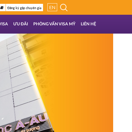
EN
Đăng ký gặp chuyên gia
VISA
ƯU ĐÃI
PHỎNG VẤN VISA MỸ
LIÊN HỆ