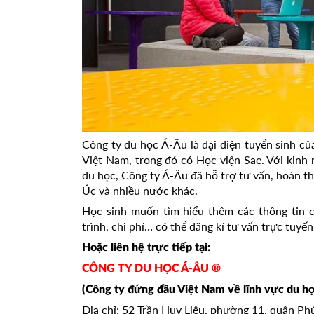
Công ty du học Á-Âu là đại diện tuyển sinh c
Việt Nam, trong đó có Học viện Sae. Với kinh
du học, Công ty Á-Âu đã hỗ trợ tư vấn, hoàn t
Úc và nhiều nước khác.
Học sinh muốn tìm hiểu thêm các thông tin ch
trình, chi phí… có thể đăng kí tư vấn trực tuyến
Hoặc liên hệ trực tiếp tại:
CÔNG TY DU HỌC Á-ÂU ®
(Công ty đứng đầu Việt Nam về lĩnh vực du họ
Địa chỉ: 52 Trần Huy Liệu, phường 11, quận P