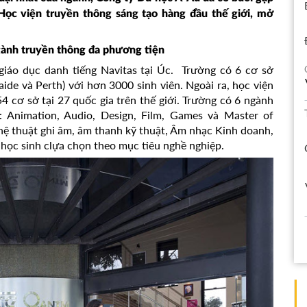
Học viện truyền thông sáng tạo hàng đầu thế giới, mở
ngành truyền thông đa phương tiện
 giáo dục danh tiếng Navitas tại Úc. Trường có 6 cơ sở
ide và Perth) với hơn 3000 sinh viên. Ngoài ra, học viện
4 cơ sở tại 27 quốc gia trên thế giới. Trường có 6 ngành
 Animation, Audio, Design, Film, Games và Master of
ghệ thuật ghi âm, âm thanh kỹ thuật, Âm nhạc Kinh doanh,
 học sinh clựa chọn theo mục tiêu nghề nghiệp.