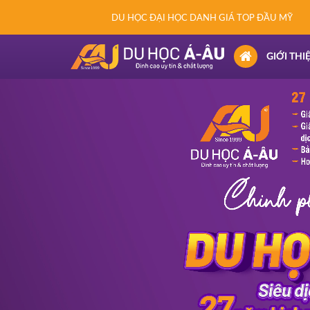
DU HỌC ĐẠI HỌC DANH GIÁ TOP ĐẦU MỸ
(CURRENT)
GIỚI THI