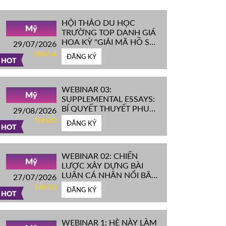
HỘI THẢO DU HỌC
Mỹ
TRƯỜNG TOP DANH GIÁ
HOA KỲ ''GIẢI MÃ HỒ SƠ
29/07/2026
IVY LEAGUE''
08h54
ĐĂNG KÝ
HOT
WEBINAR 03:
Mỹ
SUPPLEMENTAL ESSAYS:
BÍ QUYẾT THUYẾT PHỤC
29/08/2026
HỘI ĐỒNG TUYỂN SINH
10h00
ĐĂNG KÝ
ĐH TOP ĐẦU MỸ
HOT
WEBINAR 02: CHIẾN
Mỹ
LƯỢC XÂY DỰNG BÀI
LUẬN CÁ NHÂN NỔI BẬT
27/07/2026
CHINH PHỤC ĐH TOP
16h10
ĐĂNG KÝ
ĐẦU MỸ
HOT
WEBINAR 1: HÈ NÀY LÀM