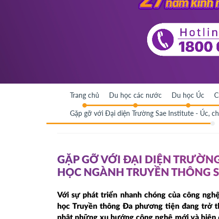
Trang chủ
Du học các nước
Du học Úc
C
Gặp gỡ với Đại diện Trường Sae Institute - Úc, 
GẶP GỠ VỚI ĐẠI DIỆN TRƯỜNG 
HỌC NGÀNH TRUYỀN THÔNG 
Với sự phát triển nhanh chóng của công nghệ
học Truyền thông Đa phương tiện đang trở th
nhật những xu hướng công nghệ mới và hiện đ