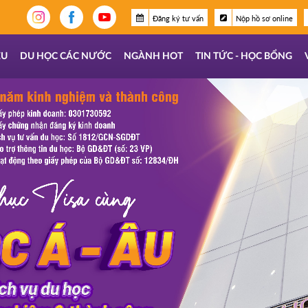
Đăng ký tư vấn
Nộp hồ sơ online
ỆU
DU HỌC CÁC NƯỚC
NGÀNH HOT
TIN TỨC - HỌC BỔNG