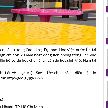
ủa nhiều trường Cao đẳng, Đại học, Học Viện nước Úc tại
 nghiệm hơn 20 năm hoạt động tiên phong trong lĩnh vực
hiện hồ sơ du học cho hàng ngàn du học sinh Việt Nam tại
i tiết về Học Viện Sae – Úc: chính sách, điều kiện, lộ
 tại: http://goo.gl/jgaKW6
c)
hú Nhuận, TP. Hồ Chí Minh