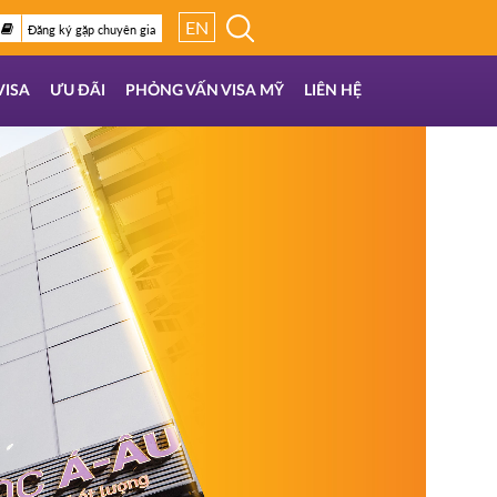
EN
Đăng ký gặp chuyên gia
VISA
ƯU ĐÃI
PHỎNG VẤN VISA MỸ
LIÊN HỆ