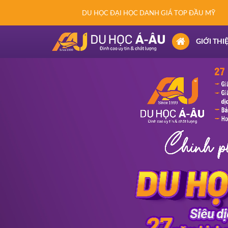
DU HỌC ĐẠI HỌC DANH GIÁ TOP ĐẦU MỸ
(CURRENT)
GIỚI THI