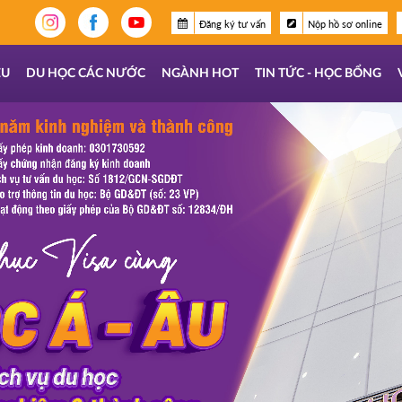
Đăng ký tư vấn
Nộp hồ sơ online
ỆU
DU HỌC CÁC NƯỚC
NGÀNH HOT
TIN TỨC - HỌC BỔNG