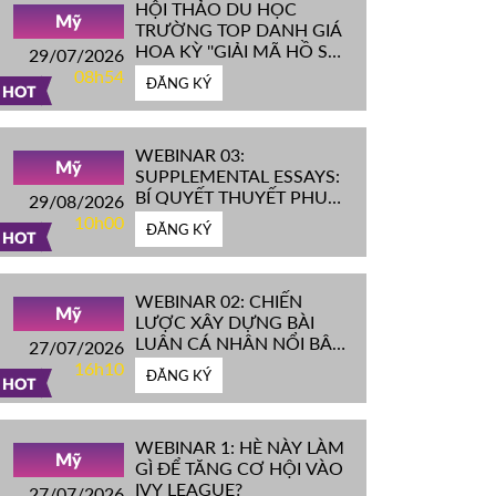
HỘI THẢO DU HỌC
Mỹ
TRƯỜNG TOP DANH GIÁ
HOA KỲ ''GIẢI MÃ HỒ SƠ
29/07/2026
IVY LEAGUE''
08h54
ĐĂNG KÝ
HOT
WEBINAR 03:
Mỹ
SUPPLEMENTAL ESSAYS:
BÍ QUYẾT THUYẾT PHỤC
29/08/2026
HỘI ĐỒNG TUYỂN SINH
10h00
ĐĂNG KÝ
ĐH TOP ĐẦU MỸ
HOT
WEBINAR 02: CHIẾN
Mỹ
LƯỢC XÂY DỰNG BÀI
LUẬN CÁ NHÂN NỔI BẬT
27/07/2026
CHINH PHỤC ĐH TOP
16h10
ĐĂNG KÝ
ĐẦU MỸ
HOT
WEBINAR 1: HÈ NÀY LÀM
Mỹ
GÌ ĐỂ TĂNG CƠ HỘI VÀO
IVY LEAGUE?
27/07/2026