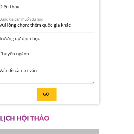
Điện thoại
Quốc gia bạn muốn du học
Trường dự định học
Chuyên ngành
GỬI
LỊCH HỘI THẢO