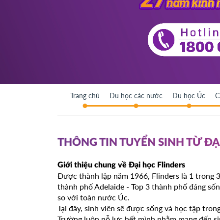
Trang chủ
Du học các nước
Du học Úc
C
THÔNG TIN TUYỂN SINH TỪ ĐẠ
Giới thiệu chung về Đại học Flinders
Được thành lập năm 1966, Flinders là 1 trong 3
thành phố Adelaide - Top 3 thành phố đáng sốn
so với toàn nước Úc.
Tại đây, sinh viên sẽ được sống và học tập tro
Trường luôn nỗ lực hết mình nhằm mang đến si