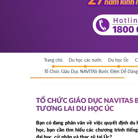
Trang chủ
Du học các nước
Du học Úc
C
Tổ Chức Giáo Dục NAVITAS Bước Đệm Dễ Dàng 
TỔ CHỨC GIÁO DỤC NAVITAS
TƯƠNG LAI DU HỌC ÚC
Bạn có đang phân vân về việc quyết định du
học, bạn cần tìm hiểu các chương trình tiến
đại học, cử nhân và thạc sỹ tại Úc?