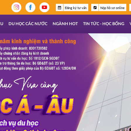
Đăng ký tư vấn
Nộp hồ sơ online
ỆU
DU HỌC CÁC NƯỚC
NGÀNH HOT
TIN TỨC - HỌC BỔNG