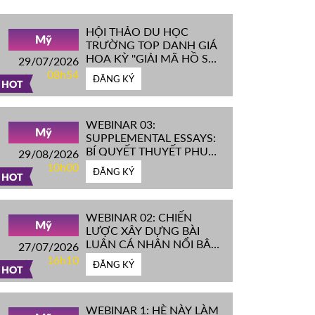
HỘI THẢO DU HỌC
Mỹ
TRƯỜNG TOP DANH GIÁ
HOA KỲ ''GIẢI MÃ HỒ SƠ
29/07/2026
IVY LEAGUE''
08h54
ĐĂNG KÝ
HOT
WEBINAR 03:
Mỹ
SUPPLEMENTAL ESSAYS:
BÍ QUYẾT THUYẾT PHỤC
29/08/2026
HỘI ĐỒNG TUYỂN SINH
10h00
ĐĂNG KÝ
ĐH TOP ĐẦU MỸ
HOT
WEBINAR 02: CHIẾN
Mỹ
LƯỢC XÂY DỰNG BÀI
LUẬN CÁ NHÂN NỔI BẬT
27/07/2026
CHINH PHỤC ĐH TOP
16h10
ĐĂNG KÝ
ĐẦU MỸ
HOT
WEBINAR 1: HÈ NÀY LÀM