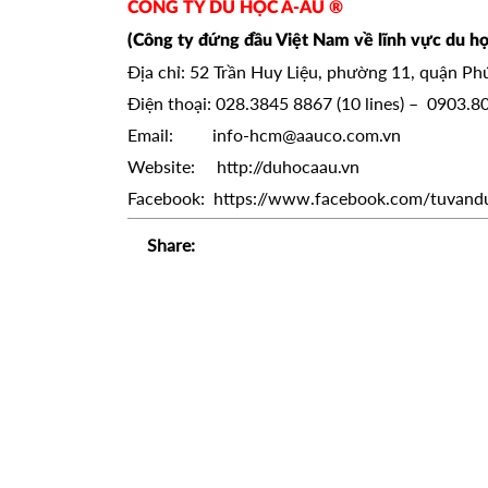
CÔNG TY DU HỌC Á-ÂU ®
(Công ty đứng đầu Việt Nam về lĩnh vực du họ
Địa chỉ: 52 Trần Huy Liệu, phường 11, quận P
Điện thoại: 028.3845 8867 (10 lines) – 0903.
Email: info-hcm@aauco.com.vn
Website: http://duhocaau.vn
Facebook: https://www.facebook.com/tuvand
Share: