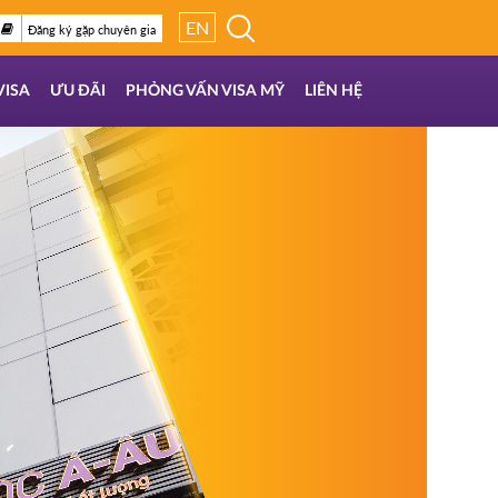
EN
Đăng ký gặp chuyên gia
VISA
ƯU ĐÃI
PHỎNG VẤN VISA MỸ
LIÊN HỆ