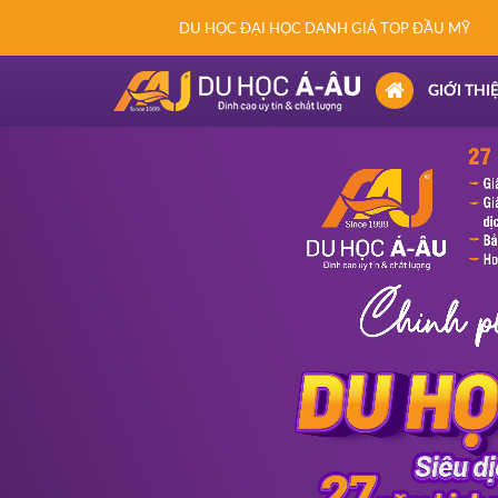
DU HỌC ĐẠI HỌC DANH GIÁ TOP ĐẦU MỸ
(CURRENT)
GIỚI THI