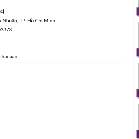
c)
hú Nhuận, TP. Hồ Chí Minh
803373
uhocaau