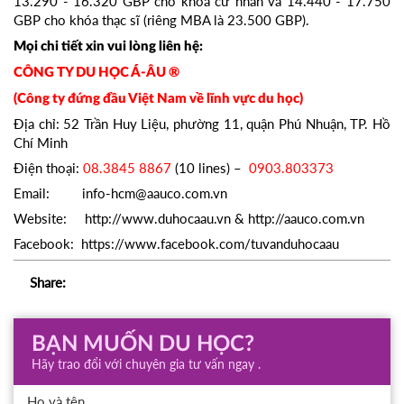
13.290 - 16.320 GBP cho khóa cử nhân và 14.440 - 17.750
GBP cho khóa thạc sĩ (riêng MBA là 23.500 GBP).
Mọi chi tiết xin vui lòng liên hệ:
CÔNG TY DU HỌC Á-ÂU ®
(Công ty đứng đầu Việt Nam về lĩnh vực du học)
Địa chỉ: 52 Trần Huy Liệu, phường 11, quận Phú Nhuận, TP. Hồ
Chí Minh
Điện thoại:
08.3845 8867
(10 lines) –
0903.803373
Email: info-hcm@aauco.com.vn
Website: http://www.duhocaau.vn & http://aauco.com.vn
Facebook: https://www.facebook.com/tuvanduhocaau
Share:
BẠN MUỐN DU HỌC?
Hãy trao đổi với chuyên gia tư vấn ngay .
Họ và tên