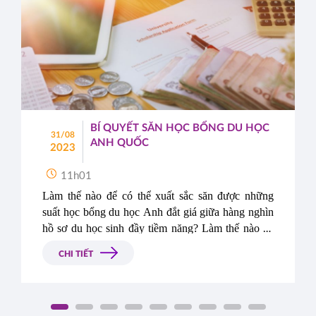
BÍ QUYẾT SĂN HỌC BỔNG DU HỌC
31/08
ANH QUỐC
2023
11h01
Làm thế nào để có thể xuất sắc săn được những 
suất học bổng du học Anh đắt giá giữa hàng nghìn 
hồ sơ du học sinh đầy tiềm năng? Làm thế nào để 
lọt vào mắt xanh của hội đồng xét tuyển học bổng 
CHI TIẾT
từ các trường top đầu? Hãy cùng Du Học Á – Âu 
tham khảo bộ bí quyết săn học bổng du học Anh 
quốc sau đây nhé. 