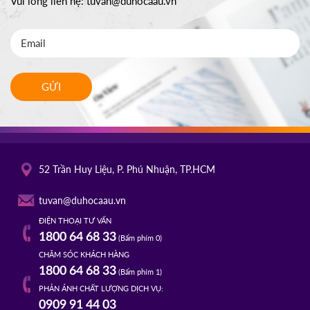
Vui lòng liên hệ:
tuvan@duhocaau.vn
GỬI
52 Trần Huy Liệu, P. Phú Nhuận, TP.HCM
tuvan@duhocaau.vn
ĐIỆN THOẠI TƯ VẤN
1800 64 68 33
(Bấm phím 0)
CHĂM SÓC KHÁCH HÀNG
1800 64 68 33
(Bấm phím 1)
PHẢN ÁNH CHẤT LƯỢNG DỊCH VỤ:
0909 91 44 03