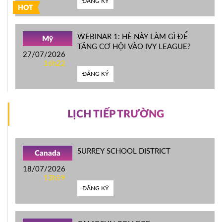
ĐĂNG KÝ
HOT
WEBINAR 1: HÈ NÀY LÀM GÌ ĐỂ
Mỹ
TĂNG CƠ HỘI VÀO IVY LEAGUE?
27/07/2026
16h22
ĐĂNG KÝ
LỊCH TIẾP TRƯỜNG
SURREY SCHOOL DISTRICT
Canada
18/07/2026
13h59
ĐĂNG KÝ