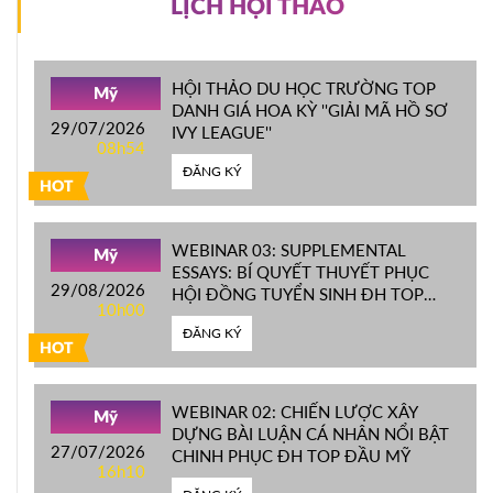
LỊCH HỘI THẢO
HỘI THẢO DU HỌC TRƯỜNG TOP
Mỹ
DANH GIÁ HOA KỲ ''GIẢI MÃ HỒ SƠ
29/07/2026
IVY LEAGUE''
08h54
ĐĂNG KÝ
HOT
WEBINAR 03: SUPPLEMENTAL
Mỹ
ESSAYS: BÍ QUYẾT THUYẾT PHỤC
29/08/2026
HỘI ĐỒNG TUYỂN SINH ĐH TOP
10h00
ĐẦU MỸ
ĐĂNG KÝ
HOT
WEBINAR 02: CHIẾN LƯỢC XÂY
Mỹ
DỰNG BÀI LUẬN CÁ NHÂN NỔI BẬT
27/07/2026
CHINH PHỤC ĐH TOP ĐẦU MỸ
16h10