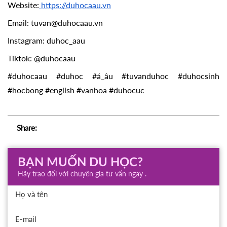
Website:
 https://duhocaau.vn
Email: tuvan@duhocaau.vn
Instagram: duhoc_aau
Tiktok: @duhocaau
#duhocaau #duhoc #á_âu #tuvanduhoc #duhocsinh 
#hocbong #english #vanhoa #duhocuc
Share:
BẠN MUỐN DU HỌC?
Hãy trao đổi với chuyên gia tư vấn ngay .
Họ và tên
E-mail