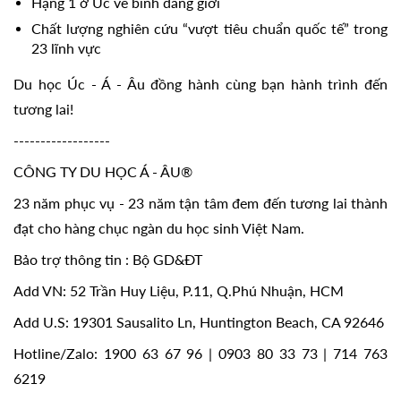
Hạng 1 ở Úc về bình đẳng giới 
Chất lượng nghiên cứu “vượt tiêu chuẩn quốc tế” trong 
23 lĩnh vực
Du học Úc - Á - Âu đồng hành cùng bạn hành trình đến 
tương lai!
------------------
CÔNG TY DU HỌC Á - ÂU®
23 năm phục vụ - 23 năm tận tâm đem đến tương lai thành 
đạt cho hàng chục ngàn du học sinh Việt Nam.
Bảo trợ thông tin : Bộ GD&ĐT
Add VN: 52 Trần Huy Liệu, P.11, Q.Phú Nhuận, HCM
Add U.S: 19301 Sausalito Ln, Huntington Beach, CA 92646
Hotline/Zalo: 1900 63 67 96 | 0903 80 33 73 | 714 763 
6219