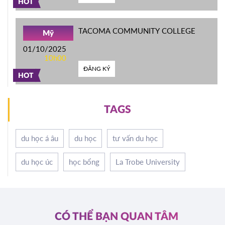
HOT
TACOMA COMMUNITY COLLEGE
Mỹ
01/10/2025
10h00
ĐĂNG KÝ
HOT
TAGS
du học á âu
du học
tư vấn du học
du học úc
học bổng
La Trobe University
CÓ THỂ BẠN QUAN TÂM