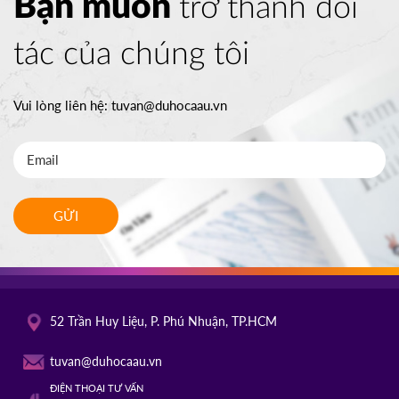
Bạn muốn
trở thành đối
tác của chúng tôi
Vui lòng liên hệ:
tuvan@duhocaau.vn
GỬI
52 Trần Huy Liệu, P. Phú Nhuận, TP.HCM
tuvan@duhocaau.vn
ĐIỆN THOẠI TƯ VẤN