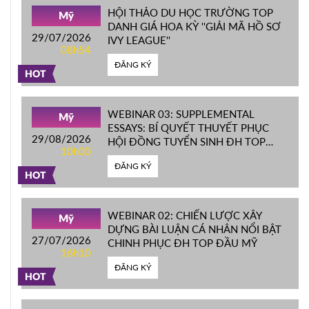
HỘI THẢO DU HỌC TRƯỜNG TOP
Mỹ
DANH GIÁ HOA KỲ ''GIẢI MÃ HỒ SƠ
29/07/2026
IVY LEAGUE''
08h54
ĐĂNG KÝ
HOT
WEBINAR 03: SUPPLEMENTAL
Mỹ
ESSAYS: BÍ QUYẾT THUYẾT PHỤC
29/08/2026
HỘI ĐỒNG TUYỂN SINH ĐH TOP
10h00
ĐẦU MỸ
ĐĂNG KÝ
HOT
WEBINAR 02: CHIẾN LƯỢC XÂY
Mỹ
DỰNG BÀI LUẬN CÁ NHÂN NỔI BẬT
27/07/2026
CHINH PHỤC ĐH TOP ĐẦU MỸ
16h10
ĐĂNG KÝ
HOT