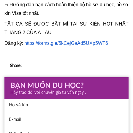
⇒ Hướng dẫn bạn cách hoàn thiện bộ hồ sơ du học, hồ sơ 
xin Visa tốt nhất.
TẤT CẢ SẼ ĐƯỢC BẬT MÍ TẠI SỰ KIỆN HOT NHẤT 
THÁNG 2 CỦA Á - ÂU
Đăng ký: 
https://forms.gle/5kCejGaAd5UXp5WT6
Share:
BẠN MUỐN DU HỌC?
Hãy trao đổi với chuyên gia tư vấn ngay .
Họ và tên
E-mail