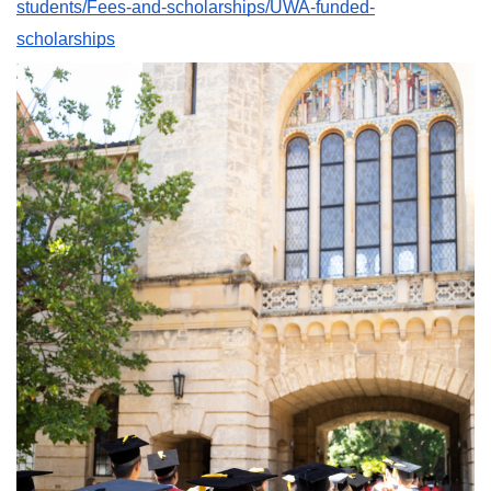
students/Fees-and-scholarships/UWA-funded-
scholarships