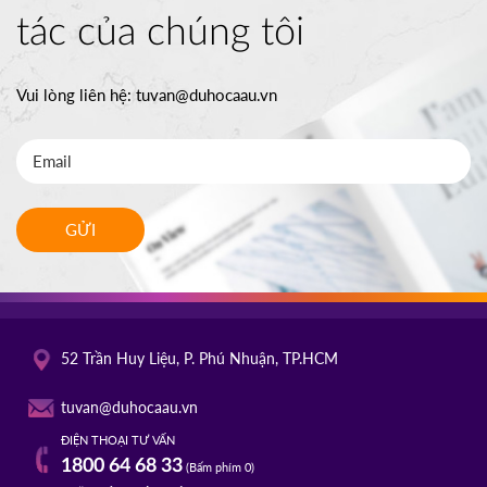
tác của chúng tôi
Vui lòng liên hệ:
tuvan@duhocaau.vn
GỬI
52 Trần Huy Liệu, P. Phú Nhuận, TP.HCM
tuvan@duhocaau.vn
ĐIỆN THOẠI TƯ VẤN
1800 64 68 33
(Bấm phím 0)