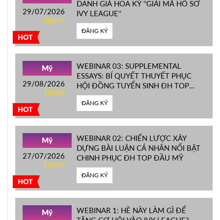
DANH GIÁ HOA KỲ ''GIẢI MÃ HỒ SƠ
29/07/2026
IVY LEAGUE''
08h54
ĐĂNG KÝ
HOT
WEBINAR 03: SUPPLEMENTAL
Mỹ
ESSAYS: BÍ QUYẾT THUYẾT PHỤC
29/08/2026
HỘI ĐỒNG TUYỂN SINH ĐH TOP
10h00
ĐẦU MỸ
ĐĂNG KÝ
HOT
WEBINAR 02: CHIẾN LƯỢC XÂY
Mỹ
DỰNG BÀI LUẬN CÁ NHÂN NỔI BẬT
27/07/2026
CHINH PHỤC ĐH TOP ĐẦU MỸ
16h10
ĐĂNG KÝ
HOT
WEBINAR 1: HÈ NÀY LÀM GÌ ĐỂ
Mỹ
TĂNG CƠ HỘI VÀO IVY LEAGUE?