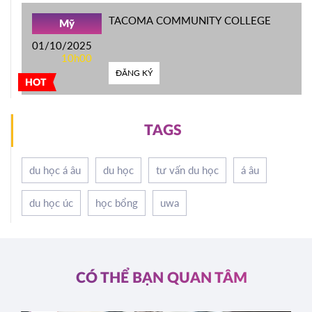
TACOMA COMMUNITY COLLEGE
Mỹ
01/10/2025
10h00
ĐĂNG KÝ
HOT
TAGS
du học á âu
du học
tư vấn du học
á âu
du học úc
học bổng
uwa
CÓ THỂ BẠN QUAN TÂM