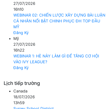
27/07/2026
16h10
WEBINAR 02: CHIẾN LƯỢC XÂY DỰNG BÀI LUẬN
CÁ NHÂN NỔI BẬT CHINH PHỤC ĐH TOP ĐẦU
MỸ
Đăng Ký
Mỹ
27/07/2026
16h22
WEBINAR 1: HÈ NÀY LÀM GÌ ĐỂ TĂNG CƠ HỘI
VÀO IVY LEAGUE?
Đăng Ký
Lịch tiếp trường
Canada
18/07/2026
13h59
Surrey School District