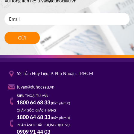
Vui lòng liên hệ:
tuvan@duhocaau.vn
GỬI
52 Trần Huy Liệu, P. Phú Nhuận, TP.HCM
tuvan@duhocaau.vn
ĐIỆN THOẠI TƯ VẤN
1800 64 68 33
(Bấm phím 0)
CHĂM SÓC KHÁCH HÀNG
1800 64 68 33
(Bấm phím 1)
PHẢN ÁNH CHẤT LƯỢNG DỊCH VỤ:
0909 91 44 03