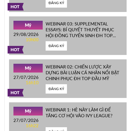
ĐĂNG KÝ
HOT
WEBINAR 03: SUPPLEMENTAL
Mỹ
ESSAYS: BÍ QUYẾT THUYẾT PHỤC
29/08/2026
HỘI ĐỒNG TUYỂN SINH ĐH TOP
10h00
ĐẦU MỸ
ĐĂNG KÝ
HOT
WEBINAR 02: CHIẾN LƯỢC XÂY
Mỹ
DỰNG BÀI LUẬN CÁ NHÂN NỔI BẬT
27/07/2026
CHINH PHỤC ĐH TOP ĐẦU MỸ
16h10
ĐĂNG KÝ
HOT
WEBINAR 1: HÈ NÀY LÀM GÌ ĐỂ
Mỹ
TĂNG CƠ HỘI VÀO IVY LEAGUE?
27/07/2026
16h22