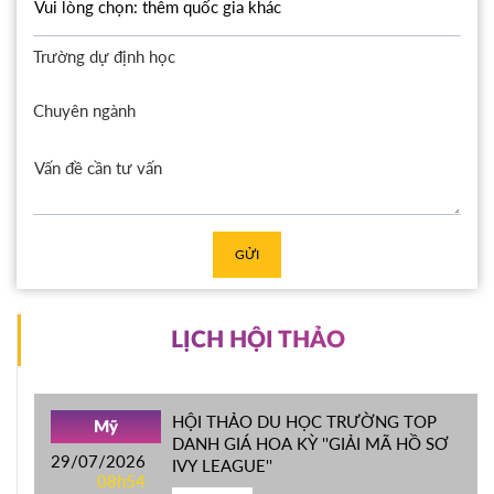
Trường dự định học
Chuyên ngành
GỬI
LỊCH HỘI THẢO
HỘI THẢO DU HỌC TRƯỜNG TOP
Mỹ
DANH GIÁ HOA KỲ ''GIẢI MÃ HỒ SƠ
29/07/2026
IVY LEAGUE''
08h54