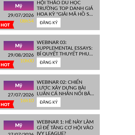
HỘI THẢO DU HỌC
Mỹ
TRƯỜNG TOP DANH GIÁ
HOA KỲ ''GIẢI MÃ HỒ SƠ
29/07/2026
IVY LEAGUE''
08h54
ĐĂNG KÝ
HOT
WEBINAR 03:
Mỹ
SUPPLEMENTAL ESSAYS:
BÍ QUYẾT THUYẾT PHỤC
29/08/2026
HỘI ĐỒNG TUYỂN SINH
10h00
ĐĂNG KÝ
ĐH TOP ĐẦU MỸ
HOT
WEBINAR 02: CHIẾN
Mỹ
LƯỢC XÂY DỰNG BÀI
LUẬN CÁ NHÂN NỔI BẬT
27/07/2026
CHINH PHỤC ĐH TOP
16h10
ĐĂNG KÝ
ĐẦU MỸ
HOT
WEBINAR 1: HÈ NÀY LÀM
Mỹ
GÌ ĐỂ TĂNG CƠ HỘI VÀO
IVY LEAGUE?
27/07/2026