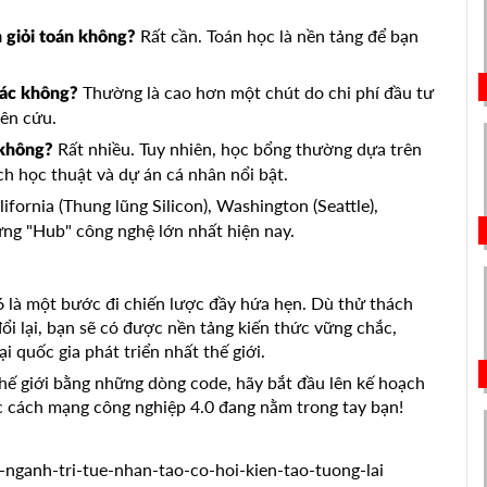
Rất cần. Toán học là nền tảng để bạn
 giỏi toán không?
Thường là cao hơn một chút do chi phí đầu tư
hác không?
iên cứu.
Rất nhiều. Tuy nhiên, học bổng thường dựa trên
 không?
ch học thuật và dự án cá nhân nổi bật.
ifornia (Thung lũng Silicon), Washington (Seattle),
ững "Hub" công nghệ lớn nhất hiện nay.
là một bước đi chiến lược đầy hứa hẹn. Dù thử thách
ổi lại, bạn sẽ có được nền tảng kiến thức vững chắc,
 quốc gia phát triển nhất thế giới.
ế giới bằng những dòng code, hãy bắt đầu lên kế hoạch
c cách mạng công nghiệp 4.0 đang nằm trong tay bạn!
-nganh-tri-tue-nhan-tao-co-hoi-kien-tao-tuong-lai