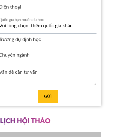
Điện thoại
Quốc gia bạn muốn du học
Trường dự định học
Chuyên ngành
GỬI
LỊCH HỘI THẢO