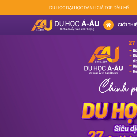
DU HỌC ĐẠI HỌC DANH GIÁ TOP ĐẦU MỸ
(CURRENT)
GIỚI THI