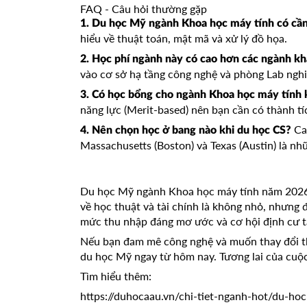
FAQ - Câu hỏi thường gặp
1. Du học Mỹ ngành Khoa học máy tính có cần
hiểu về thuật toán, mật mã và xử lý đồ họa.
2. Học phí ngành này có cao hơn các ngành k
vào cơ sở hạ tầng công nghệ và phòng Lab ngh
3. Có học bổng cho ngành Khoa học máy tính
năng lực (Merit-based) nên bạn cần có thành tí
Cal
4. Nên chọn học ở bang nào khi du học CS?
Massachusetts (Boston) và Texas (Austin) là nh
Du học Mỹ ngành Khoa học máy tính năm 2026 
về học thuật và tài chính là không nhỏ, nhưng đ
mức thu nhập đáng mơ ước và cơ hội định cư tại
Nếu bạn đam mê công nghệ và muốn thay đổi th
du học Mỹ ngay từ hôm nay. Tương lai của cuộ
Tìm hiểu thêm:
https://duhocaau.vn/chi-tiet-nganh-hot/du-hoc