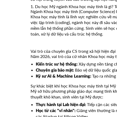
1. Du học Mỹ ngành Khoa học máy tính là gì? 
Ngành Khoa học máy tính (Computer Science) l
Khoa học máy tính là lĩnh vực nghiên cứu về má
việc lập trình (coding), ngành học này đi sâu và
mềm lẫn hệ thống phần cứng. Sinh viên sẽ học 
toán, xử lý dữ liệu và cấu trúc hệ thống.
Vai trò của chuyên gia CS trong xã hội hiện đại
Năm 2026, vai trò của cử nhân Khoa học máy tí
Xây dựng nền tảng ch
Kiến trúc sư hệ thống:
Bảo vệ dữ liệu quốc gi
Chuyên gia bảo mật:
Tạo ra những 
Kỹ sư AI & Machine Learning:
Sự khác biệt khi học Khoa học máy tính tại Mỹ
Mỹ sở hữu phương pháp giáo dục mang tính khai
thuyết khô khan, sinh viên tại Mỹ được:
Tiếp cận các siê
Thực hành tại Lab hiện đại:
Giảng viên thường là 
Học từ các "vĩ nhân":
các Startup tại Silicon Valley.