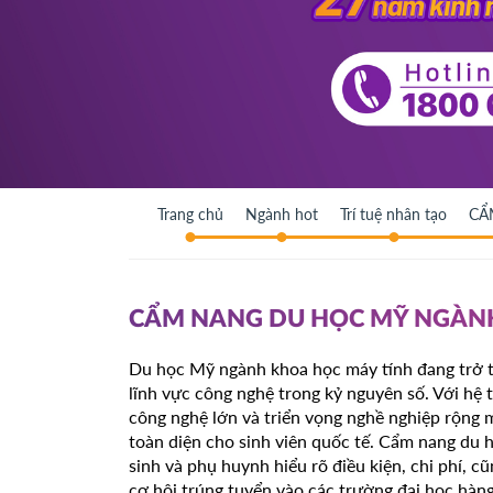
Trang chủ
Ngành hot
Trí tuệ nhân tạo
CẨ
CẨM NANG DU HỌC MỸ NGÀNH
Du học Mỹ ngành khoa học máy tính đang trở t
lĩnh vực công nghệ trong kỷ nguyên số. Với hệ t
công nghệ lớn và triển vọng nghề nghiệp rộng 
toàn diện cho sinh viên quốc tế. Cẩm nang du
sinh và phụ huynh hiểu rõ điều kiện, chi phí, c
cơ hội trúng tuyển vào các trường đại học hàn