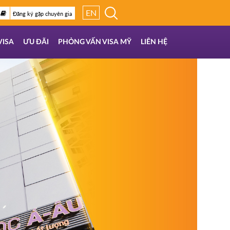
EN
Đăng ký gặp chuyên gia
VISA
ƯU ĐÃI
PHỎNG VẤN VISA MỸ
LIÊN HỆ