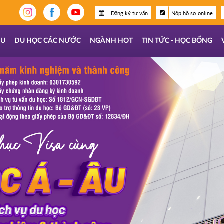
Đăng ký tư vấn
Nộp hồ sơ online
ỆU
DU HỌC CÁC NƯỚC
NGÀNH HOT
TIN TỨC - HỌC BỔNG