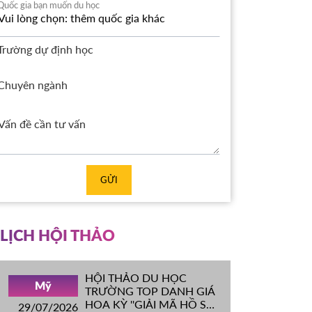
Quốc gia bạn muốn du học
Trường dự định học
Chuyên ngành
GỬI
LỊCH HỘI THẢO
HỘI THẢO DU HỌC
Mỹ
TRƯỜNG TOP DANH GIÁ
HOA KỲ ''GIẢI MÃ HỒ SƠ
29/07/2026