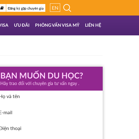
EN
Đăng ký gặp chuyên gia
VISA
ƯU ĐÃI
PHỎNG VẤN VISA MỸ
LIÊN HỆ
BẠN MUỐN DU HỌC?
Hãy trao đổi với chuyên gia tư vấn ngay .
Họ và tên
E-mail
Điện thoại