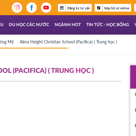
Đăng ký tư vấn
Nộp hồ sơ online
ỆU
DU HỌC CÁC NƯỚC
NGÀNH HOT
TIN TỨC - HỌC BỔNG
ường Mỹ
Alma Height Christian School (Pacifica) ( Trung học )
L (PACIFICA) ( TRUNG HỌC )