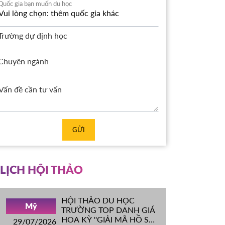
Quốc gia bạn muốn du học
Trường dự định học
Chuyên ngành
GỬI
LỊCH HỘI THẢO
HỘI THẢO DU HỌC
Mỹ
TRƯỜNG TOP DANH GIÁ
HOA KỲ ''GIẢI MÃ HỒ SƠ
29/07/2026