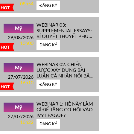
IVY LEAGUE''
08h54
ĐĂNG KÝ
HOT
WEBINAR 03:
Mỹ
SUPPLEMENTAL ESSAYS:
BÍ QUYẾT THUYẾT PHỤC
29/08/2026
HỘI ĐỒNG TUYỂN SINH
10h00
ĐĂNG KÝ
ĐH TOP ĐẦU MỸ
HOT
WEBINAR 02: CHIẾN
Mỹ
LƯỢC XÂY DỰNG BÀI
LUẬN CÁ NHÂN NỔI BẬT
27/07/2026
CHINH PHỤC ĐH TOP
16h10
ĐĂNG KÝ
ĐẦU MỸ
HOT
WEBINAR 1: HÈ NÀY LÀM
Mỹ
GÌ ĐỂ TĂNG CƠ HỘI VÀO
IVY LEAGUE?
27/07/2026
16h22
ĐĂNG KÝ