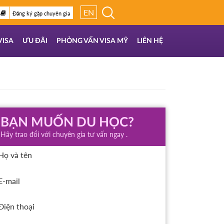
EN
Đăng ký gặp chuyên gia
VISA
ƯU ĐÃI
PHỎNG VẤN VISA MỸ
LIÊN HỆ
BẠN MUỐN DU HỌC?
Hãy trao đổi với chuyên gia tư vấn ngay .
Họ và tên
E-mail
Điện thoại