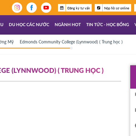
Đăng ký tư vấn
Nộp hồ sơ online
ỆU
DU HỌC CÁC NƯỚC
NGÀNH HOT
TIN TỨC - HỌC BỔNG
ường Mỹ
Edmonds Community College (Lynnwood) ( Trung học )
E (LYNNWOOD) ( TRUNG HỌC )