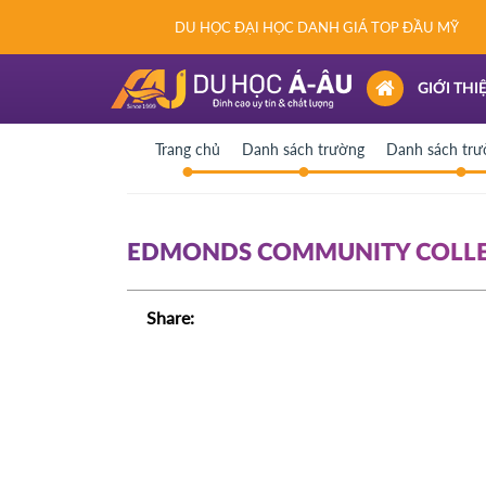
DU HỌC ĐẠI HỌC DANH GIÁ TOP ĐẦU MỸ
(CURRENT)
GIỚI THI
Trang chủ
Danh sách trường
Danh sách tr
EDMONDS COMMUNITY COLLEG
Share: