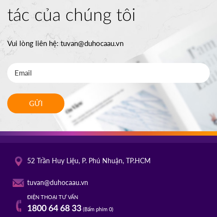
tác của chúng tôi
Vui lòng liên hệ:
tuvan@duhocaau.vn
GỬI
52 Trần Huy Liệu, P. Phú Nhuận, TP.HCM
tuvan@duhocaau.vn
ĐIỆN THOẠI TƯ VẤN
1800 64 68 33
(Bấm phím 0)