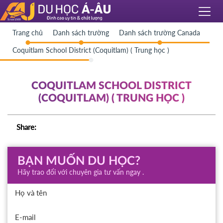
Trang chủ
Danh sách trường
Danh sách trường Canada
Coquitlam School District (Coquitlam) ( Trung học )
COQUITLAM SCHOOL DISTRICT
(COQUITLAM) ( TRUNG HỌC )
Share:
BẠN MUỐN DU HỌC?
Hãy trao đổi với chuyên gia tư vấn ngay .
Họ và tên
E-mail