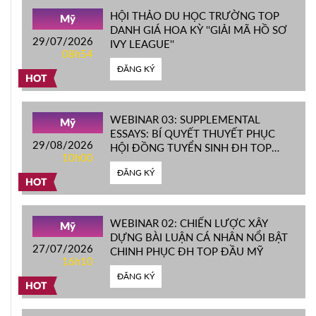
HỘI THẢO DU HỌC TRƯỜNG TOP
Mỹ
DANH GIÁ HOA KỲ ''GIẢI MÃ HỒ SƠ
29/07/2026
IVY LEAGUE''
08h54
ĐĂNG KÝ
HOT
WEBINAR 03: SUPPLEMENTAL
Mỹ
ESSAYS: BÍ QUYẾT THUYẾT PHỤC
29/08/2026
HỘI ĐỒNG TUYỂN SINH ĐH TOP
10h00
ĐẦU MỸ
ĐĂNG KÝ
HOT
WEBINAR 02: CHIẾN LƯỢC XÂY
Mỹ
DỰNG BÀI LUẬN CÁ NHÂN NỔI BẬT
27/07/2026
CHINH PHỤC ĐH TOP ĐẦU MỸ
16h10
ĐĂNG KÝ
HOT