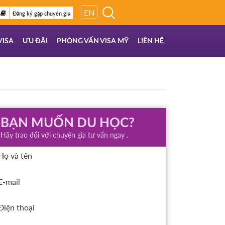
EN
Đăng ký gặp chuyên gia
VISA
ƯU ĐÃI
PHỎNG VẤN VISA MỸ
LIÊN HỆ
)
BẠN MUỐN DU HỌC?
Hãy trao đổi với chuyên gia tư vấn ngay .
Họ và tên
E-mail
Điện thoại