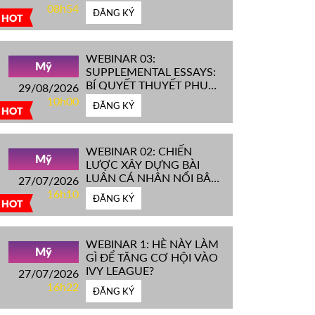
IVY LEAGUE''
08h54
ĐĂNG KÝ
HOT
WEBINAR 03:
Mỹ
SUPPLEMENTAL ESSAYS:
BÍ QUYẾT THUYẾT PHỤC
29/08/2026
HỘI ĐỒNG TUYỂN SINH
10h00
ĐĂNG KÝ
ĐH TOP ĐẦU MỸ
HOT
WEBINAR 02: CHIẾN
Mỹ
LƯỢC XÂY DỰNG BÀI
LUẬN CÁ NHÂN NỔI BẬT
27/07/2026
CHINH PHỤC ĐH TOP
16h10
ĐĂNG KÝ
ĐẦU MỸ
HOT
WEBINAR 1: HÈ NÀY LÀM
Mỹ
GÌ ĐỂ TĂNG CƠ HỘI VÀO
IVY LEAGUE?
27/07/2026
16h22
ĐĂNG KÝ