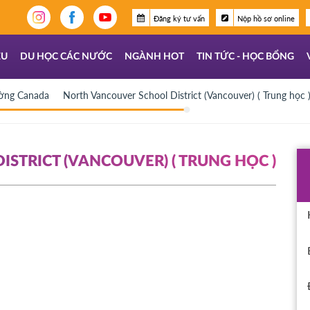
Đăng ký tư vấn
Nộp hồ sơ online
ỆU
DU HỌC CÁC NƯỚC
NGÀNH HOT
TIN TỨC - HỌC BỔNG
ường Canada
North Vancouver School District (Vancouver) ( Trung học 
STRICT (VANCOUVER) ( TRUNG HỌC )