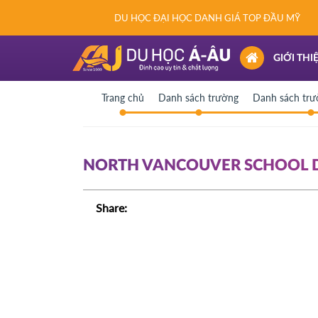
DU HỌC ĐẠI HỌC DANH GIÁ TOP ĐẦU MỸ
(CURRENT)
GIỚI THI
Trang chủ
Danh sách trường
Danh sách tr
NORTH VANCOUVER SCHOOL DI
Share: