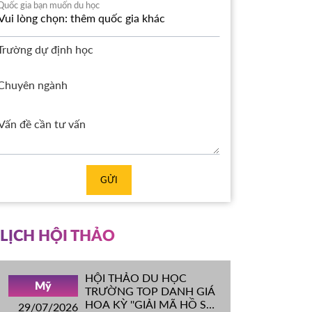
Quốc gia bạn muốn du học
Trường dự định học
Chuyên ngành
GỬI
LỊCH HỘI THẢO
HỘI THẢO DU HỌC
Mỹ
TRƯỜNG TOP DANH GIÁ
HOA KỲ ''GIẢI MÃ HỒ SƠ
29/07/2026