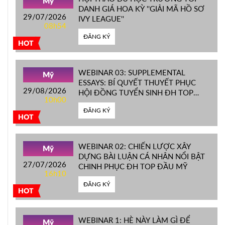
Mỹ
DANH GIÁ HOA KỲ ''GIẢI MÃ HỒ SƠ
29/07/2026
IVY LEAGUE''
08h54
ĐĂNG KÝ
HOT
WEBINAR 03: SUPPLEMENTAL
Mỹ
ESSAYS: BÍ QUYẾT THUYẾT PHỤC
29/08/2026
HỘI ĐỒNG TUYỂN SINH ĐH TOP
10h00
ĐẦU MỸ
ĐĂNG KÝ
HOT
WEBINAR 02: CHIẾN LƯỢC XÂY
Mỹ
DỰNG BÀI LUẬN CÁ NHÂN NỔI BẬT
27/07/2026
CHINH PHỤC ĐH TOP ĐẦU MỸ
16h10
ĐĂNG KÝ
HOT
WEBINAR 1: HÈ NÀY LÀM GÌ ĐỂ
Mỹ