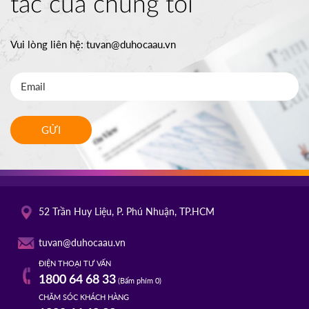
tác của chúng tôi
Vui lòng liên hệ:
tuvan@duhocaau.vn
GỬI
52 Trần Huy Liệu, P. Phú Nhuận, TP.HCM
tuvan@duhocaau.vn
ĐIỆN THOẠI TƯ VẤN
1800 64 68 33
(Bấm phím 0)
CHĂM SÓC KHÁCH HÀNG