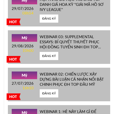
Mỹ
DANH GIÁ HOA KỲ ''GIẢI MÃ HỒ SƠ
29/07/2026
IVY LEAGUE''
08h54
ĐĂNG KÝ
HOT
WEBINAR 03: SUPPLEMENTAL
Mỹ
ESSAYS: BÍ QUYẾT THUYẾT PHỤC
29/08/2026
HỘI ĐỒNG TUYỂN SINH ĐH TOP
10h00
ĐẦU MỸ
ĐĂNG KÝ
HOT
WEBINAR 02: CHIẾN LƯỢC XÂY
Mỹ
DỰNG BÀI LUẬN CÁ NHÂN NỔI BẬT
27/07/2026
CHINH PHỤC ĐH TOP ĐẦU MỸ
16h10
ĐĂNG KÝ
HOT
WEBINAR 1: HÈ NÀY LÀM GÌ ĐỂ
Mỹ