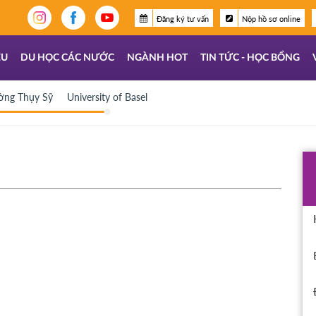
Đăng ký tư vấn
Nộp hồ sơ online
ỆU
DU HỌC CÁC NƯỚC
NGÀNH HOT
TIN TỨC - HỌC BỔNG
ờng Thụy Sỹ
University of Basel