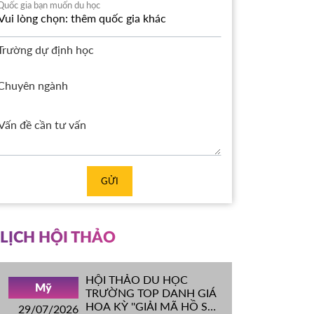
Quốc gia bạn muốn du học
Trường dự định học
Chuyên ngành
GỬI
LỊCH HỘI THẢO
HỘI THẢO DU HỌC
Mỹ
TRƯỜNG TOP DANH GIÁ
HOA KỲ ''GIẢI MÃ HỒ SƠ
29/07/2026