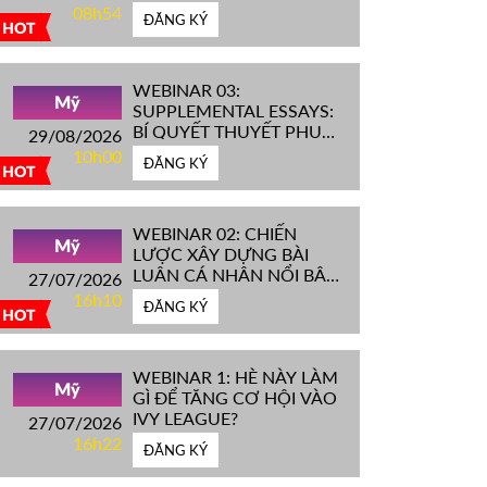
IVY LEAGUE''
08h54
ĐĂNG KÝ
HOT
WEBINAR 03:
Mỹ
SUPPLEMENTAL ESSAYS:
BÍ QUYẾT THUYẾT PHỤC
29/08/2026
HỘI ĐỒNG TUYỂN SINH
10h00
ĐĂNG KÝ
ĐH TOP ĐẦU MỸ
HOT
WEBINAR 02: CHIẾN
Mỹ
LƯỢC XÂY DỰNG BÀI
LUẬN CÁ NHÂN NỔI BẬT
27/07/2026
CHINH PHỤC ĐH TOP
16h10
ĐĂNG KÝ
ĐẦU MỸ
HOT
WEBINAR 1: HÈ NÀY LÀM
Mỹ
GÌ ĐỂ TĂNG CƠ HỘI VÀO
IVY LEAGUE?
27/07/2026
16h22
ĐĂNG KÝ