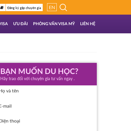
EN
Đăng ký gặp chuyên gia
VISA
ƯU ĐÃI
PHỎNG VẤN VISA MỸ
LIÊN HỆ
BẠN MUỐN DU HỌC?
Hãy trao đổi với chuyên gia tư vấn ngay .
Họ và tên
E-mail
Điện thoại