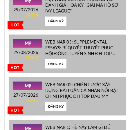
Mỹ
DANH GIÁ HOA KỲ ''GIẢI MÃ HỒ SƠ
29/07/2026
IVY LEAGUE''
08h54
ĐĂNG KÝ
HOT
WEBINAR 03: SUPPLEMENTAL
Mỹ
ESSAYS: BÍ QUYẾT THUYẾT PHỤC
29/08/2026
HỘI ĐỒNG TUYỂN SINH ĐH TOP
10h00
ĐẦU MỸ
ĐĂNG KÝ
HOT
WEBINAR 02: CHIẾN LƯỢC XÂY
Mỹ
DỰNG BÀI LUẬN CÁ NHÂN NỔI BẬT
27/07/2026
CHINH PHỤC ĐH TOP ĐẦU MỸ
16h10
ĐĂNG KÝ
HOT
WEBINAR 1: HÈ NÀY LÀM GÌ ĐỂ
Mỹ