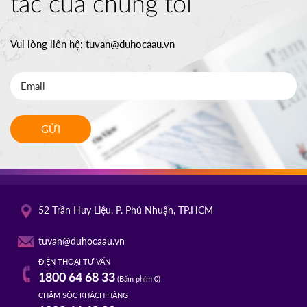
tác của chúng tôi
Vui lòng liên hệ:
tuvan@duhocaau.vn
GỬI
52 Trần Huy Liệu, P. Phú Nhuận, TP.HCM
tuvan@duhocaau.vn
ĐIỆN THOẠI TƯ VẤN
1800 64 68 33
(Bấm phím 0)
CHĂM SÓC KHÁCH HÀNG