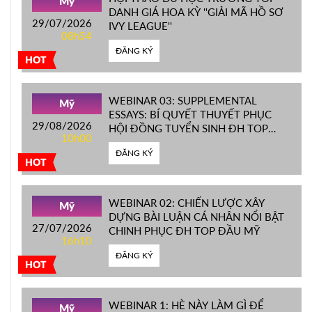
Mỹ
DANH GIÁ HOA KỲ ''GIẢI MÃ HỒ SƠ
29/07/2026
IVY LEAGUE''
08h54
ĐĂNG KÝ
HOT
WEBINAR 03: SUPPLEMENTAL
Mỹ
ESSAYS: BÍ QUYẾT THUYẾT PHỤC
29/08/2026
HỘI ĐỒNG TUYỂN SINH ĐH TOP
10h00
ĐẦU MỸ
ĐĂNG KÝ
HOT
WEBINAR 02: CHIẾN LƯỢC XÂY
Mỹ
DỰNG BÀI LUẬN CÁ NHÂN NỔI BẬT
27/07/2026
CHINH PHỤC ĐH TOP ĐẦU MỸ
16h10
ĐĂNG KÝ
HOT
WEBINAR 1: HÈ NÀY LÀM GÌ ĐỂ
Mỹ