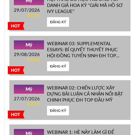
Mỹ
DANH GIÁ HOA KỲ ''GIẢI MÃ HỒ SƠ
29/07/2026
IVY LEAGUE''
08h54
ĐĂNG KÝ
HOT
WEBINAR 03: SUPPLEMENTAL
Mỹ
ESSAYS: BÍ QUYẾT THUYẾT PHỤC
29/08/2026
HỘI ĐỒNG TUYỂN SINH ĐH TOP
10h00
ĐẦU MỸ
ĐĂNG KÝ
HOT
WEBINAR 02: CHIẾN LƯỢC XÂY
Mỹ
DỰNG BÀI LUẬN CÁ NHÂN NỔI BẬT
27/07/2026
CHINH PHỤC ĐH TOP ĐẦU MỸ
16h10
ĐĂNG KÝ
HOT
WEBINAR 1: HÈ NÀY LÀM GÌ ĐỂ
Mỹ