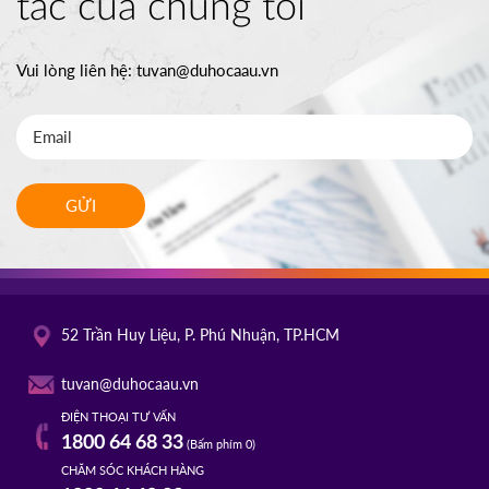
tác của chúng tôi
Vui lòng liên hệ:
tuvan@duhocaau.vn
GỬI
52 Trần Huy Liệu, P. Phú Nhuận, TP.HCM
tuvan@duhocaau.vn
ĐIỆN THOẠI TƯ VẤN
1800 64 68 33
(Bấm phím 0)
CHĂM SÓC KHÁCH HÀNG