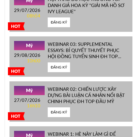
Mỹ
DANH GIÁ HOA KỲ ''GIẢI MÃ HỒ SƠ
29/07/2026
IVY LEAGUE''
08h54
ĐĂNG KÝ
HOT
WEBINAR 03: SUPPLEMENTAL
Mỹ
ESSAYS: BÍ QUYẾT THUYẾT PHỤC
29/08/2026
HỘI ĐỒNG TUYỂN SINH ĐH TOP
10h00
ĐẦU MỸ
ĐĂNG KÝ
HOT
WEBINAR 02: CHIẾN LƯỢC XÂY
Mỹ
DỰNG BÀI LUẬN CÁ NHÂN NỔI BẬT
27/07/2026
CHINH PHỤC ĐH TOP ĐẦU MỸ
16h10
ĐĂNG KÝ
HOT
WEBINAR 1: HÈ NÀY LÀM GÌ ĐỂ
Mỹ