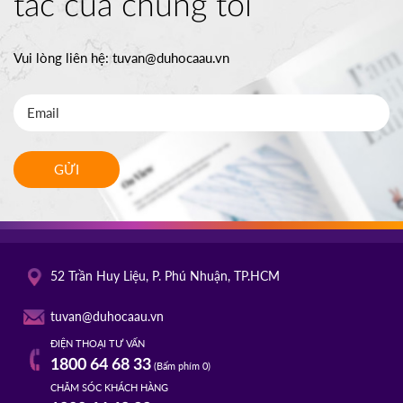
tác của chúng tôi
Vui lòng liên hệ:
tuvan@duhocaau.vn
GỬI
52 Trần Huy Liệu, P. Phú Nhuận, TP.HCM
tuvan@duhocaau.vn
ĐIỆN THOẠI TƯ VẤN
1800 64 68 33
(Bấm phím 0)
CHĂM SÓC KHÁCH HÀNG