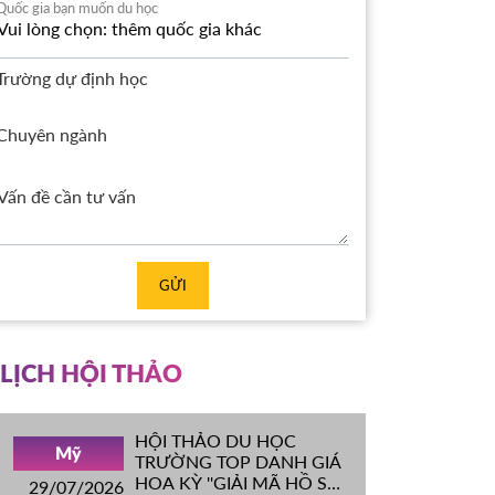
Quốc gia bạn muốn du học
Trường dự định học
Chuyên ngành
GỬI
LỊCH HỘI THẢO
HỘI THẢO DU HỌC
Mỹ
TRƯỜNG TOP DANH GIÁ
HOA KỲ ''GIẢI MÃ HỒ SƠ
29/07/2026