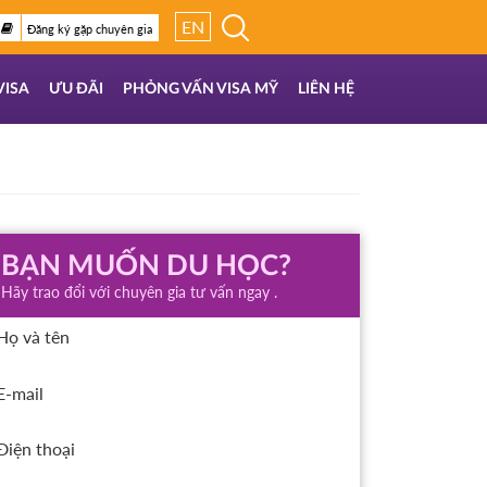
EN
Đăng ký gặp chuyên gia
VISA
ƯU ĐÃI
PHỎNG VẤN VISA MỸ
LIÊN HỆ
BẠN MUỐN DU HỌC?
Hãy trao đổi với chuyên gia tư vấn ngay .
Họ và tên
E-mail
Điện thoại