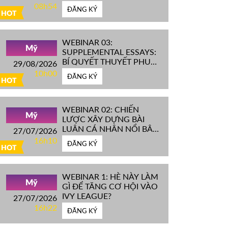
IVY LEAGUE''
08h54
ĐĂNG KÝ
HOT
WEBINAR 03:
Mỹ
SUPPLEMENTAL ESSAYS:
BÍ QUYẾT THUYẾT PHỤC
29/08/2026
HỘI ĐỒNG TUYỂN SINH
10h00
ĐĂNG KÝ
ĐH TOP ĐẦU MỸ
HOT
WEBINAR 02: CHIẾN
Mỹ
LƯỢC XÂY DỰNG BÀI
LUẬN CÁ NHÂN NỔI BẬT
27/07/2026
CHINH PHỤC ĐH TOP
16h10
ĐĂNG KÝ
ĐẦU MỸ
HOT
WEBINAR 1: HÈ NÀY LÀM
Mỹ
GÌ ĐỂ TĂNG CƠ HỘI VÀO
IVY LEAGUE?
27/07/2026
16h22
ĐĂNG KÝ