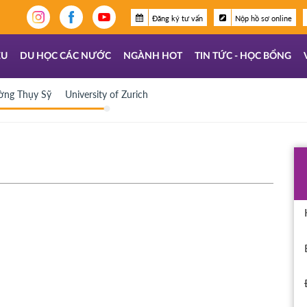
Đăng ký tư vấn
Nộp hồ sơ online
ỆU
DU HỌC CÁC NƯỚC
NGÀNH HOT
TIN TỨC - HỌC BỔNG
ờng Thụy Sỹ
University of Zurich