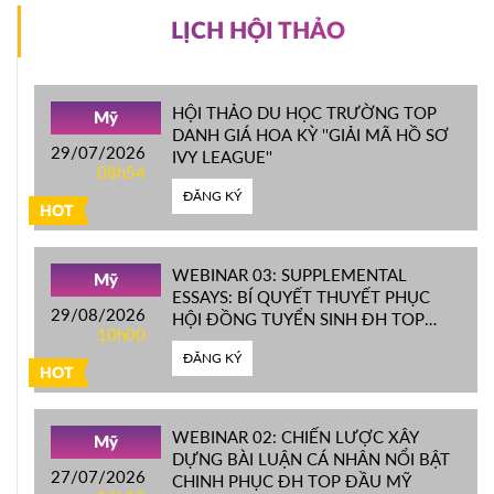
LỊCH HỘI THẢO
HỘI THẢO DU HỌC TRƯỜNG TOP
Mỹ
DANH GIÁ HOA KỲ ''GIẢI MÃ HỒ SƠ
29/07/2026
IVY LEAGUE''
08h54
ĐĂNG KÝ
HOT
WEBINAR 03: SUPPLEMENTAL
Mỹ
ESSAYS: BÍ QUYẾT THUYẾT PHỤC
29/08/2026
HỘI ĐỒNG TUYỂN SINH ĐH TOP
10h00
ĐẦU MỸ
ĐĂNG KÝ
HOT
WEBINAR 02: CHIẾN LƯỢC XÂY
Mỹ
DỰNG BÀI LUẬN CÁ NHÂN NỔI BẬT
27/07/2026
CHINH PHỤC ĐH TOP ĐẦU MỸ