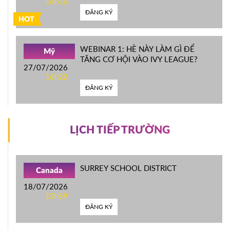
16h10
ĐĂNG KÝ
HOT
WEBINAR 1: HÈ NÀY LÀM GÌ ĐỂ
Mỹ
TĂNG CƠ HỘI VÀO IVY LEAGUE?
27/07/2026
16h22
ĐĂNG KÝ
LỊCH TIẾP TRƯỜNG
SURREY SCHOOL DISTRICT
Canada
18/07/2026
13h59
ĐĂNG KÝ