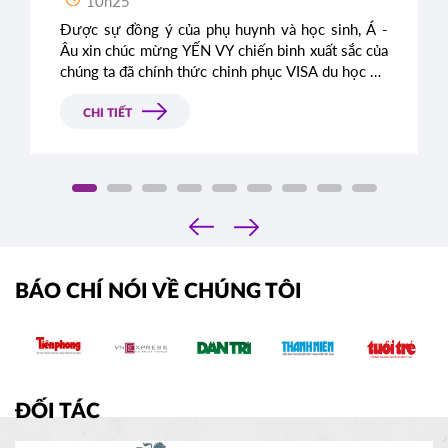
10h25
Được sự đồng ý của phụ huynh và học sinh, Á -
Âu xin chúc mừng YẾN VY chiến binh xuất sắc của
chúng ta đã chính thức chinh phục VISA du học Úc
thành công, sẵn sàng đặt chân đến xứ sở kangaroo
xinh đẹp.
CHI TIẾT
‹
›
BÁO CHÍ NÓI VỀ CHÚNG TÔI
ĐỐI TÁC