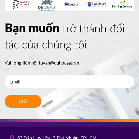
Bạn muốn
trở thành đối
tác của chúng tôi
Vui lòng liên hệ:
tuvan@duhocaau.vn
GỬI
52 Trần Huy Liệu, P. Phú Nhuận, TP.HCM