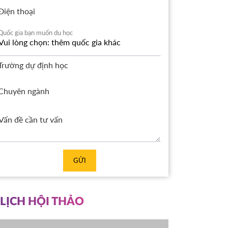
Điện thoại
Quốc gia bạn muốn du học
Trường dự định học
Chuyên ngành
GỬI
LỊCH HỘI THẢO