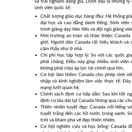
và trải nghiệm đáng giá. Dưới đây là những l
sinh viên quốc tế:
Chất lượng giáo dục hàng đầu: Hệ thống gi
đại học và cao đẳng danh tiếng. Sinh viên
trình giảng dạy tiên tiến và đội ngũ giảng vi
Môi trường an toàn và thân thiện: Canada 
giới. Người dân Canada rất hiếu khách và 
cảm thấy như ở nhà.
Chi phí học tập hợp lý: So với các quốc gi
phải chăng. Điều này giúp nhiều sinh viên 
không phải chịu áp lực tài chính quá lớn.
Cơ hội làm thêm: Canada cho phép sinh viê
nhập và kinh nghiệm làm việc thực tế. Đây 
mạng lưới quan hệ.
Chính sách định cư hấp dẫn: Sau khi tốt ngh
định cư lâu dài tại Canada thông qua các ch
Thiên nhiên tuyệt đẹp: Canada nổi tiếng v
tuyết trắng đến các hồ nước trong xanh. Si
trời và khám phá vẻ đẹp thiên nhiên.
Cơ hội nghiên cứu và học bổng: Canada đầ