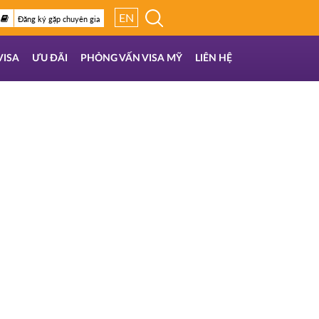
EN
Đăng ký gặp chuyên gia
VISA
ƯU ĐÃI
PHỎNG VẤN VISA MỸ
LIÊN HỆ