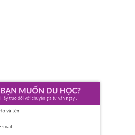
BẠN MUỐN DU HỌC?
Hãy trao đổi với chuyên gia tư vấn ngay .
Họ và tên
E-mail