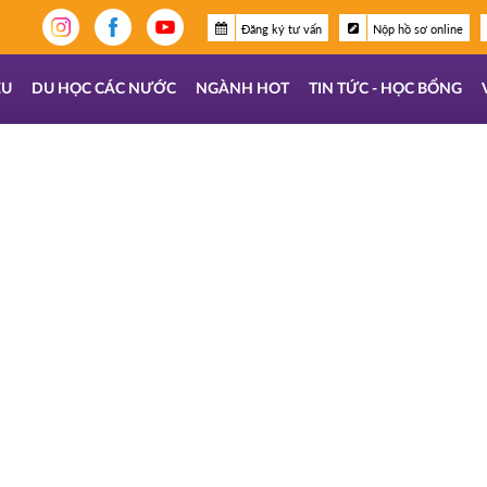
Đăng ký tư vấn
Nộp hồ sơ online
ỆU
DU HỌC CÁC NƯỚC
NGÀNH HOT
TIN TỨC - HỌC BỔNG