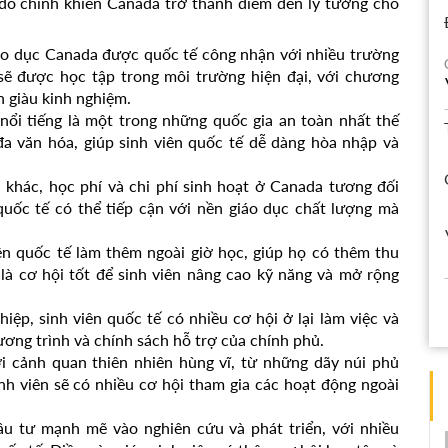
ý do chính khiến Canada trở thành điểm đến lý tưởng cho
áo dục Canada được quốc tế công nhận với nhiều trường
 sẽ được học tập trong môi trường hiện đại, với chương
ên giàu kinh nghiệm.
nổi tiếng là một trong những quốc gia an toàn nhất thế
đa văn hóa, giúp sinh viên quốc tế dễ dàng hòa nhập và
a khác, học phí và chi phí sinh hoạt ở Canada tương đối
quốc tế có thể tiếp cận với nền giáo dục chất lượng mà
n quốc tế làm thêm ngoài giờ học, giúp họ có thêm thu
là cơ hội tốt để sinh viên nâng cao kỹ năng và mở rộng
iệp, sinh viên quốc tế có nhiều cơ hội ở lại làm việc và
ương trình và chính sách hỗ trợ của chính phủ.
ới cảnh quan thiên nhiên hùng vĩ, từ những dãy núi phủ
nh viên sẽ có nhiều cơ hội tham gia các hoạt động ngoài
u tư mạnh mẽ vào nghiên cứu và phát triển, với nhiều