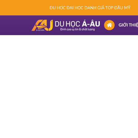
DU HỌC ĐẠI HỌC DANH GIÁ TOP ĐẦU MỸ
(CURRENT)
GIỚI THI