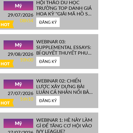
HỘI THẢO DU HỌC
Mỹ
TRƯỜNG TOP DANH GIÁ
HOA KỲ ''GIẢI MÃ HỒ SƠ
29/07/2026
IVY LEAGUE''
08h54
ĐĂNG KÝ
HOT
WEBINAR 03:
Mỹ
SUPPLEMENTAL ESSAYS:
BÍ QUYẾT THUYẾT PHỤC
29/08/2026
HỘI ĐỒNG TUYỂN SINH
10h00
ĐĂNG KÝ
ĐH TOP ĐẦU MỸ
HOT
WEBINAR 02: CHIẾN
Mỹ
LƯỢC XÂY DỰNG BÀI
LUẬN CÁ NHÂN NỔI BẬT
27/07/2026
CHINH PHỤC ĐH TOP
16h10
ĐĂNG KÝ
ĐẦU MỸ
HOT
WEBINAR 1: HÈ NÀY LÀM
Mỹ
GÌ ĐỂ TĂNG CƠ HỘI VÀO
IVY LEAGUE?
27/07/2026