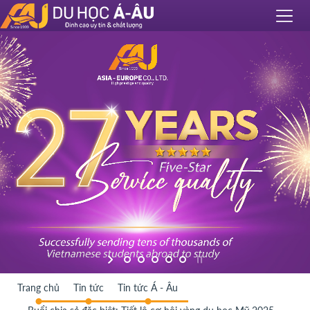
Trang chủ
Tin tức
Tin tức Á - Âu