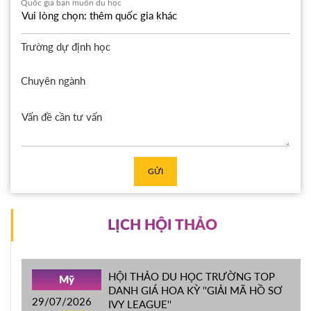
Quốc gia bạn muốn du học
Trường dự định học
Chuyên ngành
GỬI
LỊCH HỘI THẢO
HỘI THẢO DU HỌC TRƯỜNG TOP
Mỹ
DANH GIÁ HOA KỲ ''GIẢI MÃ HỒ SƠ
29/07/2026
IVY LEAGUE''