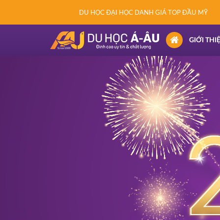
DU HỌC ĐẠI HỌC DANH GIÁ TOP ĐẦU MỸ
(CURRENT)
GIỚI THI