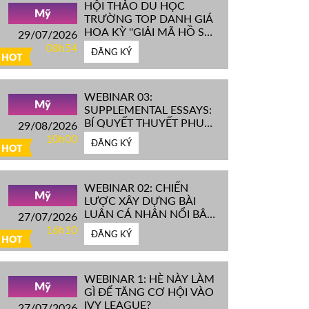
HỘI THẢO DU HỌC
Mỹ
TRƯỜNG TOP DANH GIÁ
HOA KỲ ''GIẢI MÃ HỒ SƠ
29/07/2026
IVY LEAGUE''
08h54
ĐĂNG KÝ
HOT
WEBINAR 03:
Mỹ
SUPPLEMENTAL ESSAYS:
BÍ QUYẾT THUYẾT PHỤC
29/08/2026
HỘI ĐỒNG TUYỂN SINH
10h00
ĐĂNG KÝ
ĐH TOP ĐẦU MỸ
HOT
WEBINAR 02: CHIẾN
Mỹ
LƯỢC XÂY DỰNG BÀI
LUẬN CÁ NHÂN NỔI BẬT
27/07/2026
CHINH PHỤC ĐH TOP
16h10
ĐĂNG KÝ
ĐẦU MỸ
HOT
WEBINAR 1: HÈ NÀY LÀM
Mỹ
GÌ ĐỂ TĂNG CƠ HỘI VÀO
IVY LEAGUE?
27/07/2026