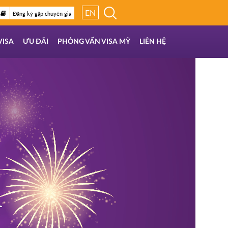
EN
Đăng ký gặp chuyên gia
VISA
ƯU ĐÃI
PHỎNG VẤN VISA MỸ
LIÊN HỆ