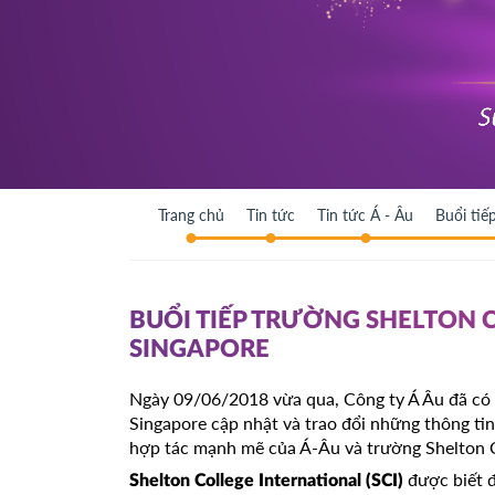
Trang chủ
Tin tức
Tin tức Á - Âu
Buổi tiế
BUỔI TIẾP TRƯỜNG SHELTON 
SINGAPORE
Ngày 09/06/2018 vừa qua, Công ty Á Âu đã có b
Singapore cập nhật và trao đổi những thông ti
hợp tác mạnh mẽ của Á-Âu và trường Shelton C
được biết đ
Shelton College International
(SCI)