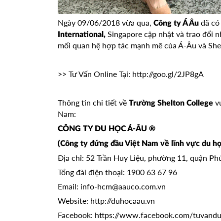
Ngày 09/06/2018 vừa qua,
đã có 
Công ty Á Âu
Singapore cập nhật và trao đổi 
International,
mối quan hệ hợp tác mạnh mẽ của Á-Âu và Shel
>> Tư Vấn Online Tại:
http://goo.gl/2JP8gA
Thông tin chi tiết về
vu
Trường Shelton College
Nam:
CÔNG TY DU HỌC Á-ÂU ®
(Công ty đứng đầu Việt Nam về lĩnh vực du họ
Địa chỉ: 52 Trần Huy Liệu, phường 11, quận P
Tổng đài điện thoại: 1900 63 67 96
Email: info-hcm@aauco.com.vn
Website: http://duhocaau.vn
Facebook: https://www.facebook.com/tuvan