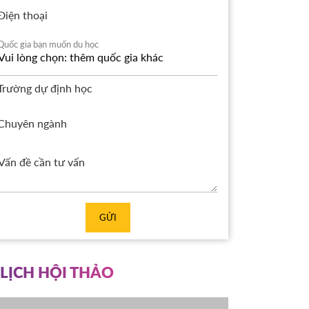
Điện thoại
Quốc gia bạn muốn du học
Trường dự định học
Chuyên ngành
GỬI
LỊCH HỘI THẢO