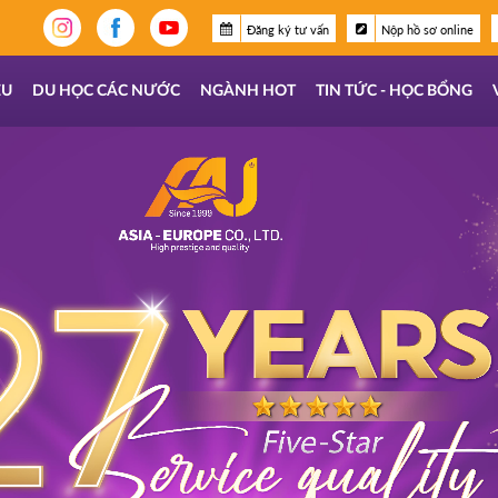
Đăng ký tư vấn
Nộp hồ sơ online
ỆU
DU HỌC CÁC NƯỚC
NGÀNH HOT
TIN TỨC - HỌC BỔNG