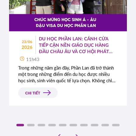
DU HỌC PHẦN LAN: CÁNH CỬA
23/06
TIẾP CẬN NỀN GIÁO DỤC HÀNG
2026
ĐẦU CHÂU ÂU VÀ CƠ HỘI PHÁT
TRIỂN TOÀN CẦU
11h43
Trong những năm gần đây, Phần Lan đã trở thành
một trong những điểm đến du học được nhiều
học sinh, sinh viên quốc tế lựa chọn. Không chỉ
nổi tiếng với hệ thống giáo dục chất lượng cao,
quốc gia Bắc Âu này còn được đánh giá cao nhờ
CHI TIẾT
môi trường sống an toàn, hiện đại cùng những
chính sách cởi mở dành cho sinh viên quốc tế.
‹