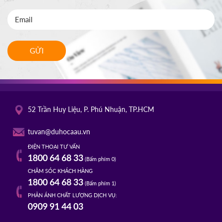
GỬI
52 Trần Huy Liệu, P. Phú Nhuận, TP.HCM
tuvan@duhocaau.vn
ĐIỆN THOẠI TƯ VẤN
1800 64 68 33
(Bấm phím 0)
CHĂM SÓC KHÁCH HÀNG
1800 64 68 33
(Bấm phím 1)
PHẢN ÁNH CHẤT LƯỢNG DỊCH VỤ:
0909 91 44 03