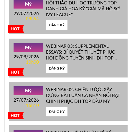
HỘI THẢO DU HỌC TRƯỜNG TOP
Mỹ
DANH GIÁ HOA KỲ ''GIẢI MÃ HỒ SƠ
29/07/2026
IVY LEAGUE''
08h54
ĐĂNG KÝ
HOT
WEBINAR 03: SUPPLEMENTAL
Mỹ
ESSAYS: BÍ QUYẾT THUYẾT PHỤC
29/08/2026
HỘI ĐỒNG TUYỂN SINH ĐH TOP
10h00
ĐẦU MỸ
ĐĂNG KÝ
HOT
WEBINAR 02: CHIẾN LƯỢC XÂY
Mỹ
DỰNG BÀI LUẬN CÁ NHÂN NỔI BẬT
27/07/2026
CHINH PHỤC ĐH TOP ĐẦU MỸ
16h10
ĐĂNG KÝ
HOT