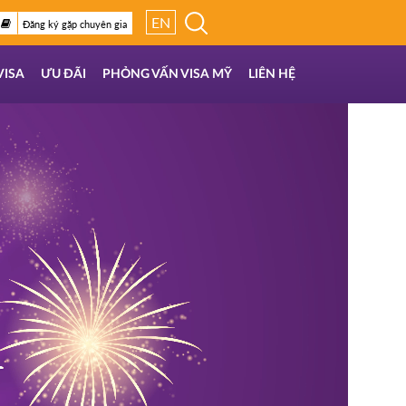
EN
Đăng ký gặp chuyên gia
VISA
ƯU ĐÃI
PHỎNG VẤN VISA MỸ
LIÊN HỆ