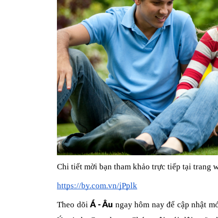
Chi tiết mời bạn tham khảo trực tiếp tại trang 
https://by.com.vn/jPplk
Theo dõi 
 ngay hôm nay để cập nhật mới
Á - Âu