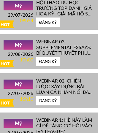
HỘI THẢO DU HỌC
Mỹ
TRƯỜNG TOP DANH GIÁ
HOA KỲ ''GIẢI MÃ HỒ SƠ
29/07/2026
IVY LEAGUE''
08h54
ĐĂNG KÝ
HOT
WEBINAR 03:
Mỹ
SUPPLEMENTAL ESSAYS:
BÍ QUYẾT THUYẾT PHỤC
29/08/2026
HỘI ĐỒNG TUYỂN SINH
10h00
ĐĂNG KÝ
ĐH TOP ĐẦU MỸ
HOT
WEBINAR 02: CHIẾN
Mỹ
LƯỢC XÂY DỰNG BÀI
LUẬN CÁ NHÂN NỔI BẬT
27/07/2026
CHINH PHỤC ĐH TOP
16h10
ĐĂNG KÝ
ĐẦU MỸ
HOT
WEBINAR 1: HÈ NÀY LÀM
Mỹ
GÌ ĐỂ TĂNG CƠ HỘI VÀO
IVY LEAGUE?
27/07/2026