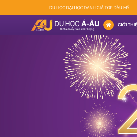
DU HỌC ĐẠI HỌC DANH GIÁ TOP ĐẦU MỸ
(CURRENT)
GIỚI THI