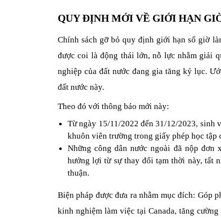
QUY ĐỊNH MỚI VỀ GIỚI HẠN GI
Chính sách gỡ bỏ quy định giới hạn số giờ là
được coi là động thái lớn, nỗ lực nhằm giải qu
nghiệp của đất nước đang gia tăng kỷ lục. Ước 
đất nước này.
Theo đó với thông báo mới này:
Từ ngày 15/11/2022 đến 31/12/2023, sinh v
khuôn viên trường trong giấy phép học tập c
Những công dân nước ngoài đã nộp đơn xi
hưởng lợi từ sự thay đổi tạm thời này, tất 
thuận.
Biện pháp được đưa ra nhằm mục đích: Góp phầ
kinh nghiệm làm việc tại Canada, tăng cường s