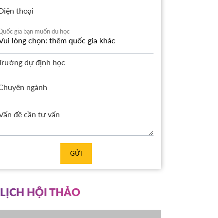
Điện thoại
Quốc gia bạn muốn du học
Trường dự định học
Chuyên ngành
GỬI
LỊCH HỘI THẢO