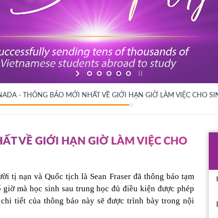
ADA - THÔNG BÁO MỚI NHẤT VỀ GIỚI HẠN GIỜ LÀM VIỆC CHO SI
ẤT VỀ GIỚI HẠN GIỜ LÀM VIỆC CHO
i tị nạn và Quốc tịch là Sean Fraser đã thông báo tạm 
ố giờ mà học sinh sau trung học đủ điều kiện được phép 
chi tiết của thông báo này sẽ được trình bày trong nội 