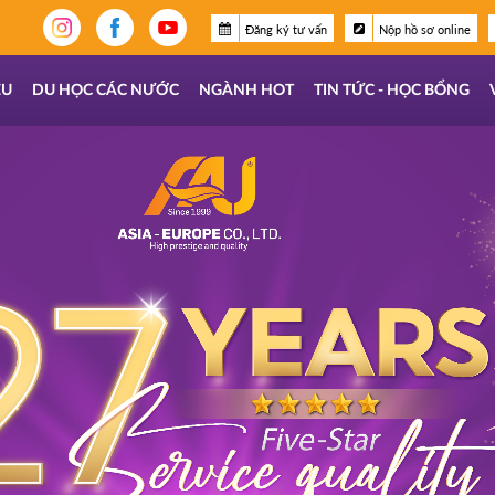
Đăng ký tư vấn
Nộp hồ sơ online
ỆU
DU HỌC CÁC NƯỚC
NGÀNH HOT
TIN TỨC - HỌC BỔNG