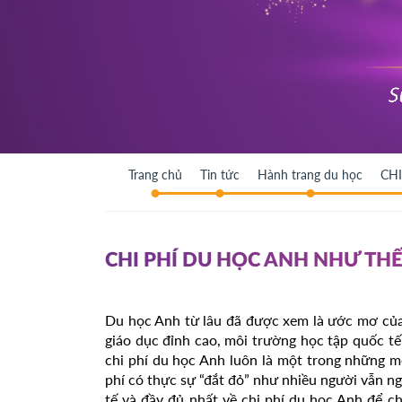
Trang chủ
Tin tức
Hành trang du học
CH
CHI PHÍ DU HỌC ANH NHƯ TH
Du học Anh từ lâu đã được xem là ước mơ của 
giáo dục đỉnh cao, môi trường học tập quốc tế 
chi phí du học Anh luôn là một trong những mố
phí có thực sự “đắt đỏ” như nhiều người vẫn nghĩ
tế và đầy đủ nhất về chi phí du học Anh để ch