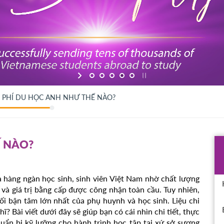
I PHÍ DU HỌC ANH NHƯ THẾ NÀO?
Ế NÀO?
hàng ngàn học sinh, sinh viên Việt Nam nhờ chất lượng 
và giá trị bằng cấp được công nhận toàn cầu. Tuy nhiên, 
i bận tâm lớn nhất của phụ huynh và học sinh. Liệu chi 
? Bài viết dưới đây sẽ giúp bạn có cái nhìn chi tiết, thực 
uẩn bị kỹ lưỡng cho hành trình học tập tại xứ sở sương 