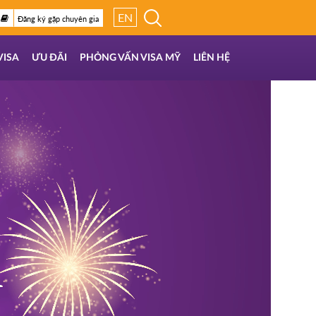
EN
Đăng ký gặp chuyên gia
VISA
ƯU ĐÃI
PHỎNG VẤN VISA MỸ
LIÊN HỆ