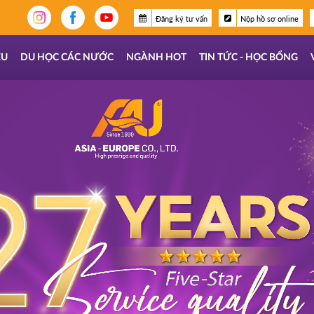
Đăng ký tư vấn
Nộp hồ sơ online
ỆU
DU HỌC CÁC NƯỚC
NGÀNH HOT
TIN TỨC - HỌC BỔNG