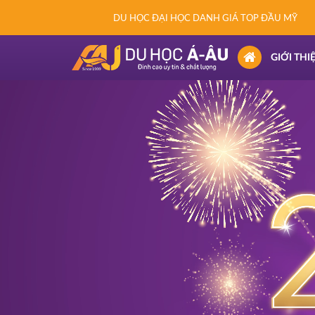
DU HỌC ĐẠI HỌC DANH GIÁ TOP ĐẦU MỸ
(CURRENT)
GIỚI THI