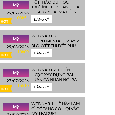
HỘI THẢO DU HỌC
Mỹ
TRƯỜNG TOP DANH GIÁ
HOA KỲ ''GIẢI MÃ HỒ SƠ
29/07/2026
IVY LEAGUE''
08h54
ĐĂNG KÝ
HOT
WEBINAR 03:
Mỹ
SUPPLEMENTAL ESSAYS:
BÍ QUYẾT THUYẾT PHỤC
29/08/2026
HỘI ĐỒNG TUYỂN SINH
10h00
ĐĂNG KÝ
ĐH TOP ĐẦU MỸ
HOT
WEBINAR 02: CHIẾN
Mỹ
LƯỢC XÂY DỰNG BÀI
LUẬN CÁ NHÂN NỔI BẬT
27/07/2026
CHINH PHỤC ĐH TOP
16h10
ĐĂNG KÝ
ĐẦU MỸ
HOT
WEBINAR 1: HÈ NÀY LÀM
Mỹ
GÌ ĐỂ TĂNG CƠ HỘI VÀO
IVY LEAGUE?
27/07/2026