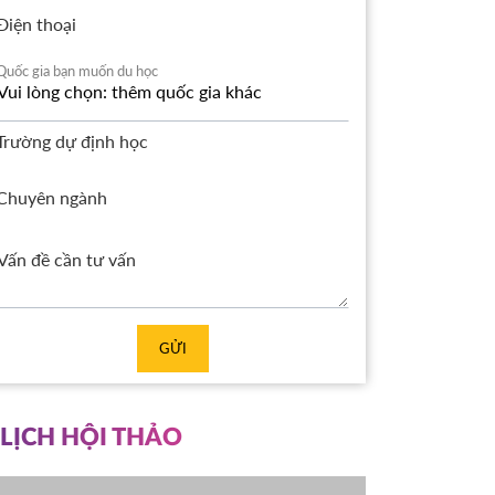
Điện thoại
Quốc gia bạn muốn du học
Trường dự định học
Chuyên ngành
GỬI
LỊCH HỘI THẢO