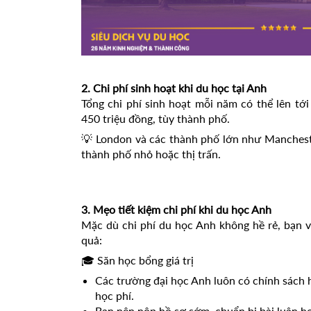
2. Chi phí sinh hoạt khi du học tại Anh
Tổng chi phí sinh hoạt mỗi năm có thể lên t
450 triệu đồng, tùy thành phố.
💡 London và các thành phố lớn như Manchest
thành phố nhỏ hoặc thị trấn.
3. Mẹo tiết kiệm chi phí khi du học Anh
Mặc dù chi phí du học Anh không hề rẻ, bạn vẫ
quả:
🎓 Săn học bổng giá trị
Các trường đại học Anh luôn có chính sách 
học phí.
Bạn nên nộp hồ sơ sớm, chuẩn bị bài luận h