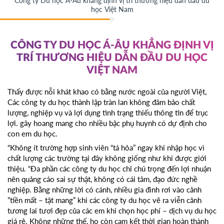
Công ty Du học Á-Âu khẳng định vị trí thương hiệu dẫn đầu du
học Việt Nam
CÔNG TY DU HỌC Á-ÂU KHẲNG ĐỊNH VỊ
TRÍ THƯƠNG HIỆU DẪN ĐẦU DU HỌC
VIỆT NAM
Thấy được nỗi khát khao có bằng nước ngoài của người Việt,
Các công ty du học thành lập tràn lan không đảm bảo chất
lượng, nghiệp vụ và lợi dụng tình trạng thiếu thông tin để trục
lợi. gây hoang mang cho nhiều bậc phụ huynh có dự định cho
con em du học.
“Không ít trường hợp sinh viên “tá hỏa” ngay khi nhập học vì
chất lượng các trường tại đây không giống như khi được giới
thiệu. “Đa phần các công ty du học chỉ chú trọng đến lợi nhuận
nên quảng cáo sai sự thật, không có cái tâm, đạo đức nghề
nghiệp. Bằng những lời có cánh, nhiều gia đình rơi vào cảnh
”tiền mất – tật mang” khi các công ty du học vẽ ra viễn cảnh
tương lai tươi đẹp của các em khi chọn học phí – dịch vụ du học
giá rẻ. Không những thế, họ còn cam kết thời gian hoàn thành