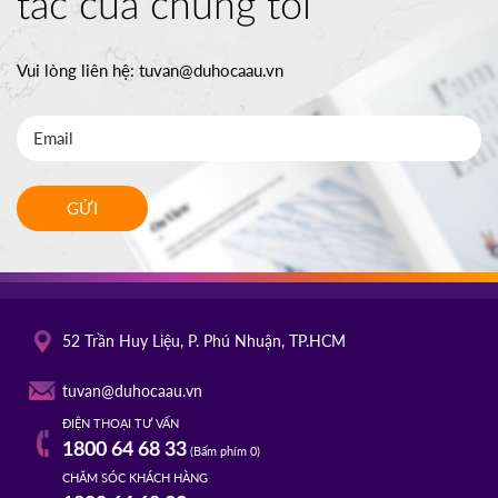
tác của chúng tôi
Vui lòng liên hệ:
tuvan@duhocaau.vn
GỬI
52 Trần Huy Liệu, P. Phú Nhuận, TP.HCM
tuvan@duhocaau.vn
ĐIỆN THOẠI TƯ VẤN
1800 64 68 33
(Bấm phím 0)
CHĂM SÓC KHÁCH HÀNG