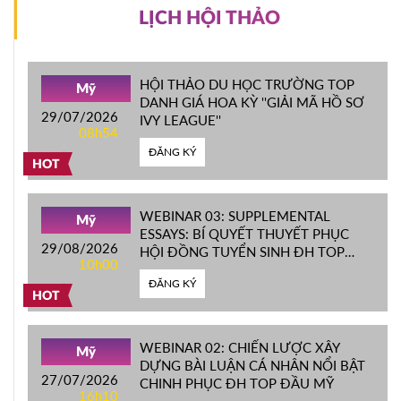
LỊCH HỘI THẢO
HỘI THẢO DU HỌC TRƯỜNG TOP
Mỹ
DANH GIÁ HOA KỲ ''GIẢI MÃ HỒ SƠ
29/07/2026
IVY LEAGUE''
08h54
ĐĂNG KÝ
HOT
WEBINAR 03: SUPPLEMENTAL
Mỹ
ESSAYS: BÍ QUYẾT THUYẾT PHỤC
29/08/2026
HỘI ĐỒNG TUYỂN SINH ĐH TOP
10h00
ĐẦU MỸ
ĐĂNG KÝ
HOT
WEBINAR 02: CHIẾN LƯỢC XÂY
Mỹ
DỰNG BÀI LUẬN CÁ NHÂN NỔI BẬT
27/07/2026
CHINH PHỤC ĐH TOP ĐẦU MỸ
16h10