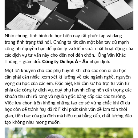
Nhìn chung, tình hình du học hiện nay rất phức tạp và đang
trong tình trạng thả nổi. Chúng ta rất cần một bàn tay đủ mạnh
cũng như quyền hạn để quản lý và kiếm soát chặt hoạt động của
các dịch vụ tư vấn này cho đến nơi đến chốn. Ông Văn Khắc
Thông – giám đốc
nhận định.
Công ty Du học Á – Âu
Một lời khuyên cho các phụ huynh khi cho các con đi du học
cần phải cân nhắc, xem xét kĩ lưỡng về các ngành nghề, nguyện
vọng du học của các em. Đặc biệt, khi cần sự hỗ trợ, tư vấn từ
phía các công ty dịch vụ, quý phụ huynh cũng nên cẩn trọng các
khoản thu chi rõ ràng và nguồn gốc bằng cấp của các trường.
Việc lựa chọn trên không những tạo cơ sở vững chắc khi đi du
học còn để tránh “sự đã rồi” khi phát sinh vấn đề làm tốn thời
gian, tiền bạc của gia đình mà hiệu quả bằng cấp, chất lượng đào
tạo không như mong muốn.