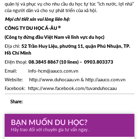
quản lý và phục vụ cho nhu cầu du học tự túc ”ích nước, lợi nhà”
của người dân và cho sự phát triển của xã hội.
Mọi chi tiết xin vui lòng liên hệ:
®
CÔNG TY DU HỌC Á-ÂU
(Công ty đứng đầu Việt Nam về lĩnh vực du học)
Địa chỉ:
52 Trần Huy Liệu, phường 11, quận Phú Nhuận, TP.
Hồ Chí Minh
Điện thoại:
08.3845 8867 (10 lines) – 0903.803373
Email:
info-hcm@aauco.com.vn
Website:
http://www.duhocaau.vn
&
http://aauco.com.vn
Facebook:
https://www.facebook.com/tuvanduhocaau
Share:
BẠN MUỐN DU HỌC?
Hãy trao đổi với chuyên gia tư vấn ngay .