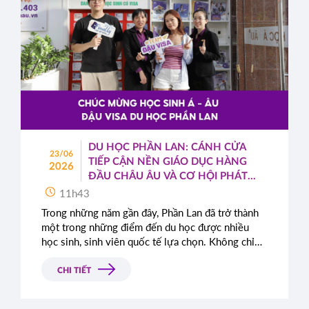
DU HỌC PHẦN LAN: CÁNH CỬA
23/06
TIẾP CẬN NỀN GIÁO DỤC HÀNG
2026
ĐẦU CHÂU ÂU VÀ CƠ HỘI PHÁT
TRIỂN TOÀN CẦU
11h43
Trong những năm gần đây, Phần Lan đã trở thành
một trong những điểm đến du học được nhiều
học sinh, sinh viên quốc tế lựa chọn. Không chỉ
nổi tiếng với hệ thống giáo dục chất lượng cao,
quốc gia Bắc Âu này còn được đánh giá cao nhờ
CHI TIẾT
môi trường sống an toàn, hiện đại cùng những
chính sách cởi mở dành cho sinh viên quốc tế.