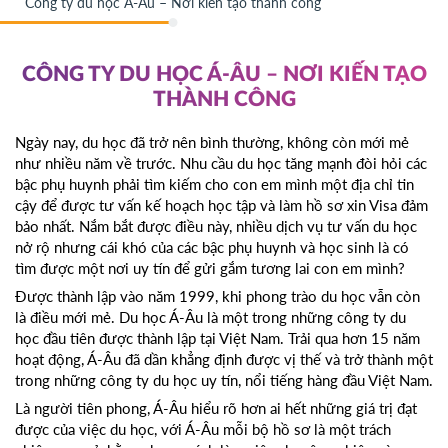
Công ty du học Á-Âu – Nơi kiến tạo thành công
CÔNG TY DU HỌC Á-ÂU – NƠI KIẾN TẠO
THÀNH CÔNG
Ngày nay, du học đã trở nên bình thường, không còn mới mẻ
như nhiều năm về trước. Nhu cầu du học tăng mạnh đòi hỏi các
bậc phụ huynh phải tìm kiếm cho con em mình một địa chỉ tin
cậy để được tư vấn kế hoạch học tập và làm hồ sơ xin Visa đảm
bảo nhất. Nắm bắt được điều này, nhiều dịch vụ tư vấn du học
nở rộ nhưng cái khó của các bậc phụ huynh và học sinh là có
tìm được một nơi uy tín để gửi gắm tương lai con em mình?
Được thành lập vào năm 1999, khi phong trào du học vẫn còn
là điều mới mẻ. Du học Á-Âu là một trong những công ty du
học đầu tiên được thành lập tại Việt Nam. Trải qua hơn 15 năm
hoạt động, Á-Âu đã dần khẳng định được vị thế và trở thành một
trong những công ty du học uy tín, nổi tiếng hàng đầu Việt Nam.
Là người tiên phong, Á-Âu hiểu rõ hơn ai hết những giá trị đạt
được của việc du học, với Á-Âu mỗi bộ hồ sơ là một trách