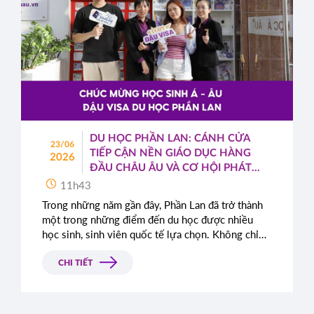
DU HỌC PHẦN LAN: CÁNH CỬA
23/06
TIẾP CẬN NỀN GIÁO DỤC HÀNG
2026
ĐẦU CHÂU ÂU VÀ CƠ HỘI PHÁT
TRIỂN TOÀN CẦU
11h43
Trong những năm gần đây, Phần Lan đã trở thành
một trong những điểm đến du học được nhiều
học sinh, sinh viên quốc tế lựa chọn. Không chỉ
nổi tiếng với hệ thống giáo dục chất lượng cao,
quốc gia Bắc Âu này còn được đánh giá cao nhờ
CHI TIẾT
môi trường sống an toàn, hiện đại cùng những
chính sách cởi mở dành cho sinh viên quốc tế.