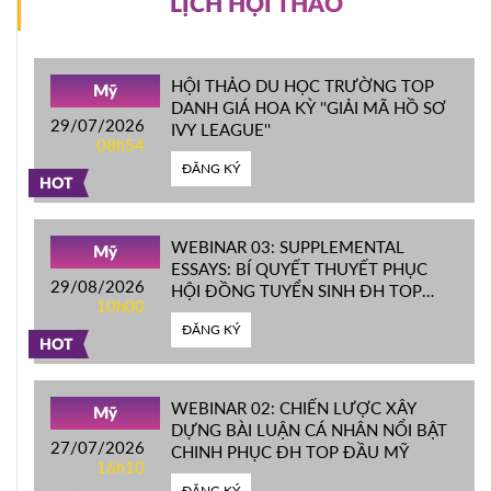
LỊCH HỘI THẢO
HỘI THẢO DU HỌC TRƯỜNG TOP
Mỹ
DANH GIÁ HOA KỲ ''GIẢI MÃ HỒ SƠ
29/07/2026
IVY LEAGUE''
08h54
ĐĂNG KÝ
HOT
WEBINAR 03: SUPPLEMENTAL
Mỹ
ESSAYS: BÍ QUYẾT THUYẾT PHỤC
29/08/2026
HỘI ĐỒNG TUYỂN SINH ĐH TOP
10h00
ĐẦU MỸ
ĐĂNG KÝ
HOT
WEBINAR 02: CHIẾN LƯỢC XÂY
Mỹ
DỰNG BÀI LUẬN CÁ NHÂN NỔI BẬT
27/07/2026
CHINH PHỤC ĐH TOP ĐẦU MỸ
16h10
ĐĂNG KÝ