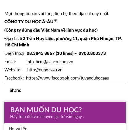
Mọi thông tin xin vui lòng liên hệ theo địa chỉ duy nhất:
®
CÔNG TY DU HỌC Á-ÂU
(Công ty đứng đầu Việt Nam về lĩnh vực du học)
Địa chỉ:
52 Trần Huy Liệu, phường 11, quận Phú Nhuận, TP.
Hồ Chí Minh
Điện thoại:
08.3845 8867 (10 lines) – 0903.803373
Email:
info-hcm@aauco.com.vn
Website:
http://duhocaau.vn
Facebook:
https://www.facebook.com/tuvanduhocaau
Share:
BẠN MUỐN DU HỌC?
Hãy trao đổi với chuyên gia tư vấn ngay .
Họ và tên