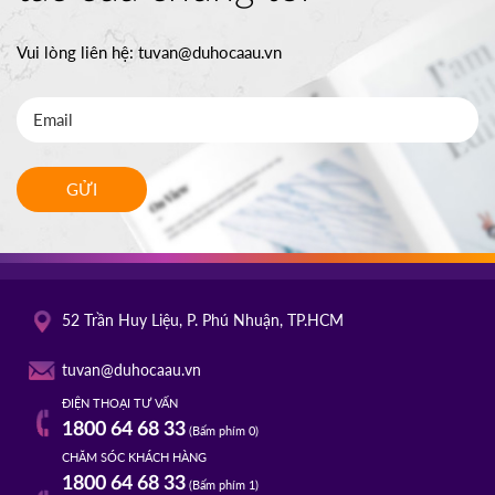
Vui lòng liên hệ:
tuvan@duhocaau.vn
GỬI
52 Trần Huy Liệu, P. Phú Nhuận, TP.HCM
tuvan@duhocaau.vn
ĐIỆN THOẠI TƯ VẤN
1800 64 68 33
(Bấm phím 0)
CHĂM SÓC KHÁCH HÀNG
1800 64 68 33
(Bấm phím 1)