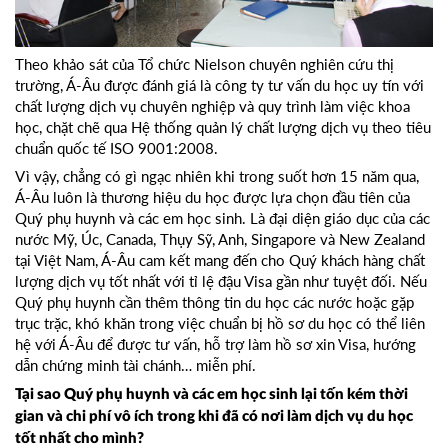
Theo khảo sát của Tổ chức Nielson chuyên nghiên cứu thị
trường, Á-Âu được đánh giá là công ty tư vấn du học uy tín với
chất lượng dịch vụ chuyên nghiệp và quy trình làm việc khoa
học, chặt chẽ qua Hệ thống quản lý chất lượng dịch vụ theo tiêu
chuẩn quốc tế ISO 9001:2008.
Vì vậy, chẳng có gì ngạc nhiên khi trong suốt hơn 15 năm qua,
Á-Âu luôn là thương hiệu du học được lựa chọn đầu tiên của
Quý phụ huynh và các em học sinh. Là đại diện giáo dục của các
nước Mỹ, Úc, Canada, Thụy Sỹ, Anh, Singapore và New Zealand
tại Việt Nam, Á-Âu cam kết mang đến cho Quý khách hàng chất
lượng dịch vụ tốt nhất với tỉ lệ đậu Visa gần như tuyệt đối. Nếu
Quý phụ huynh cần thêm thông tin du học các nước hoặc gặp
trục trặc, khó khăn trong việc chuẩn bị hồ sơ du học có thể liên
hệ với Á-Âu để được tư vấn, hỗ trợ làm hồ sơ xin Visa, hướng
dẫn chứng minh tài chánh… miễn phí.
Tại sao Quý phụ huynh và các em học sinh lại tốn kém thời
gian và chi phí vô ích trong khi đã có nơi làm dịch vụ du học
tốt nhất cho mình?