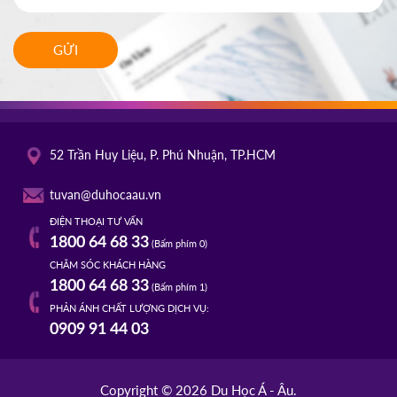
GỬI
52 Trần Huy Liệu, P. Phú Nhuận, TP.HCM
tuvan@duhocaau.vn
ĐIỆN THOẠI TƯ VẤN
1800 64 68 33
(Bấm phím 0)
CHĂM SÓC KHÁCH HÀNG
1800 64 68 33
(Bấm phím 1)
PHẢN ÁNH CHẤT LƯỢNG DỊCH VỤ:
0909 91 44 03
Copyright © 2026 Du Học Á - Âu.