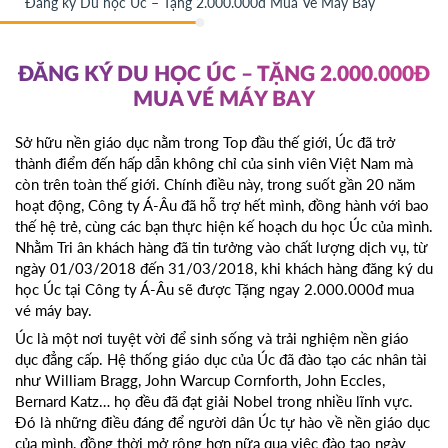
Đăng ký Du học Úc – Tặng 2.000.000đ Mua Vé Máy Bay
ĐĂNG KÝ DU HỌC ÚC – TẶNG 2.000.000Đ
MUA VÉ MÁY BAY
Sở hữu nền giáo dục nằm trong Top đầu thế giới, Úc đã trở
thành điểm đến hấp dẫn không chỉ của sinh viên Việt Nam mà
còn trên toàn thế giới. Chính điều này, trong suốt gần 20 năm
hoạt động, Công ty Á-Âu đã hỗ trợ hết mình, đồng hành với bao
thế hệ trẻ, cùng các bạn thực hiện kế hoạch du học Úc của mình.
Nhằm Tri ân khách hàng đã tin tưởng vào chất lượng dịch vụ, từ
ngày 01/03/2018 đến 31/03/2018, khi khách hàng đăng ký du
học Úc tại Công ty Á-Âu sẽ được Tặng ngay 2.000.000đ mua
vé máy bay.
Úc là một nơi tuyệt vời để sinh sống và trải nghiệm nền giáo
dục đẳng cấp. Hệ thống giáo dục của Úc đã đào tạo các nhân tài
như William Bragg, John Warcup Cornforth, John Eccles,
Bernard Katz… họ đều đã đạt giải Nobel trong nhiều lĩnh vực.
Đó là những điều đáng để người dân Úc tự hào về nền giáo dục
của mình, đồng thời mở rộng hơn nữa qua việc đào tạo ngày