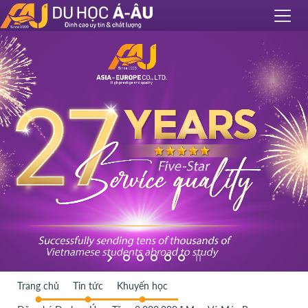
Trang chủ
Tin tức
Khuyến học