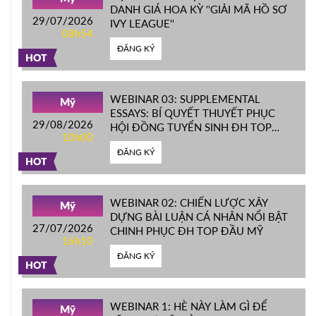
DANH GIÁ HOA KỲ ''GIẢI MÃ HỒ SƠ
29/07/2026
IVY LEAGUE''
08h54
ĐĂNG KÝ
HOT
WEBINAR 03: SUPPLEMENTAL
Mỹ
ESSAYS: BÍ QUYẾT THUYẾT PHỤC
29/08/2026
HỘI ĐỒNG TUYỂN SINH ĐH TOP
10h00
ĐẦU MỸ
ĐĂNG KÝ
HOT
WEBINAR 02: CHIẾN LƯỢC XÂY
Mỹ
DỰNG BÀI LUẬN CÁ NHÂN NỔI BẬT
27/07/2026
CHINH PHỤC ĐH TOP ĐẦU MỸ
16h10
ĐĂNG KÝ
HOT
WEBINAR 1: HÈ NÀY LÀM GÌ ĐỂ
Mỹ