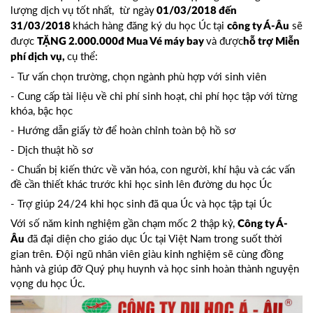
lượng dịch vụ tốt nhất, từ ngày
01/03/2018 đến
khách hàng đăng ký du học Úc
tại
sẽ
31/03/2018
công ty Á-Âu
được
và được
TẶNG 2.000.000đ Mua Vé máy bay
hỗ trợ Miễn
cụ thể:
phí dịch vụ,
- Tư vấn chọn trường, chọn ngành phù hợp với sinh viên
- Cung cấp tài liệu về chi phí sinh hoạt, chi phí học tập với từng
khóa, bậc học
- Hướng dẫn giấy tờ để hoàn chỉnh toàn bộ hồ sơ
- Dịch thuật hồ sơ
- Chuẩn bị kiến thức về văn hóa, con người, khí hậu và các vấn
đề cần thiết khác trước khi học sinh lên đường du học Úc
- Trợ giúp 24/24 khi học sinh đã qua Úc và học tập tại Úc
Với số năm kinh nghiệm gần chạm mốc 2 thập kỷ,
Công ty Á-
đã đại diện cho giáo dục Úc tại Việt Nam trong suốt thời
Âu
gian trên. Đội ngũ nhân viên giàu kinh nghiệm sẽ cùng đồng
hành và giúp đỡ Quý phụ huynh và học sinh hoàn thành nguyện
vọng du học Úc.