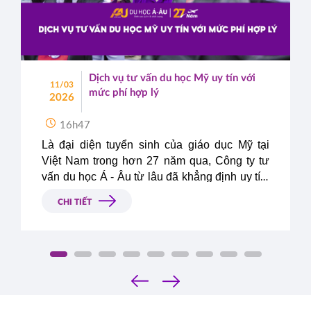
Dịch vụ tư vấn du học Mỹ uy tín với
11/03
mức phí hợp lý
2026
16h47
Là đại diện tuyển sinh của giáo dục Mỹ tại
Việt Nam trong hơn 27 năm qua, Công ty tư
vấn du học Á - Âu từ lâu đã khẳng định uy tín,
danh tiếng và trở thành công ty dẫn đầu trong
CHI TIẾT
lĩnh vực tư vấn du học tại Việt Nam.
‹
›