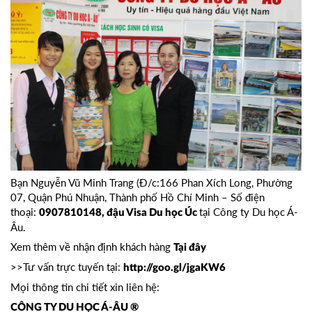
Bạn Nguyễn Vũ Minh Trang (Đ/c:166 Phan Xích Long, Phường
07, Quận Phú Nhuận, Thành phố Hồ Chí Minh – Số điện
thoại:
tại Công ty Du học Á-
0907810148, đậu Visa Du học Úc
Âu.
Xem thêm về nhận định khách hàng
Tại đây
>>Tư vấn trực tuyến tại:
http://goo.gl/jgaKW6
Mọi thông tin chi tiết xin liên hệ:
CÔNG TY DU HỌC Á-ÂU ®