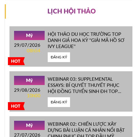
LỊCH HỘI THẢO
HỘI THẢO DU HỌC TRƯỜNG TOP
Mỹ
DANH GIÁ HOA KỲ ''GIẢI MÃ HỒ SƠ
29/07/2026
IVY LEAGUE''
08h54
ĐĂNG KÝ
HOT
WEBINAR 03: SUPPLEMENTAL
Mỹ
ESSAYS: BÍ QUYẾT THUYẾT PHỤC
29/08/2026
HỘI ĐỒNG TUYỂN SINH ĐH TOP
10h00
ĐẦU MỸ
ĐĂNG KÝ
HOT
WEBINAR 02: CHIẾN LƯỢC XÂY
Mỹ
DỰNG BÀI LUẬN CÁ NHÂN NỔI BẬT
27/07/2026
CHINH PHỤC ĐH TOP ĐẦU MỸ