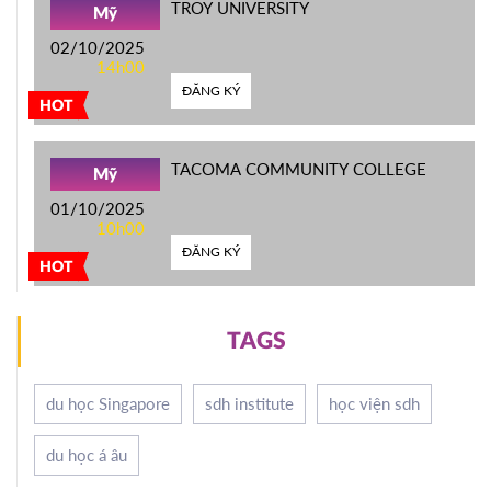
TROY UNIVERSITY
Mỹ
02/10/2025
14h00
ĐĂNG KÝ
HOT
TACOMA COMMUNITY COLLEGE
Mỹ
01/10/2025
10h00
ĐĂNG KÝ
HOT
TAGS
du học Singapore
sdh institute
học viện sdh
du học á âu