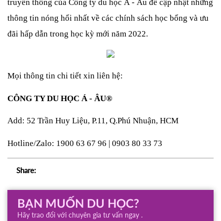
truyền thông của Công ty du học Á - Âu để cập nhật những 
thông tin nóng hổi nhất về các chính sách học bổng và ưu 
đãi hấp dẫn trong học kỳ mới năm 2022. 
Mọi thông tin chi tiết xin liên hệ: 
CÔNG TY DU HỌC Á - ÂU® 
Add: 52 Trần Huy Liệu, P.11, Q.Phú Nhuận, HCM 
Hotline/Zalo: 1900 63 67 96 | 0903 80 33 73
Share:
BẠN MUỐN DU HỌC?
Hãy trao đổi với chuyên gia tư vấn ngay .