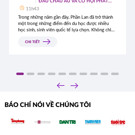
ĐẦU CHÂU ÂU VÀ CƠ HỘI PHÁT
TRIỂN TOÀN CẦU
11h43
Trong những năm gần đây, Phần Lan đã trở thành
một trong những điểm đến du học được nhiều
học sinh, sinh viên quốc tế lựa chọn. Không chỉ
nổi tiếng với hệ thống giáo dục chất lượng cao,
quốc gia Bắc Âu này còn được đánh giá cao nhờ
CHI TIẾT
môi trường sống an toàn, hiện đại cùng những
chính sách cởi mở dành cho sinh viên quốc tế.
‹
›
BÁO CHÍ NÓI VỀ CHÚNG TÔI