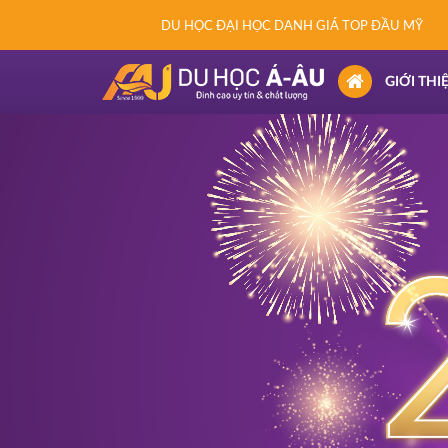
DU HỌC ĐẠI HỌC DANH GIÁ TOP ĐẦU MỸ
(CURRENT)
GIỚI THI