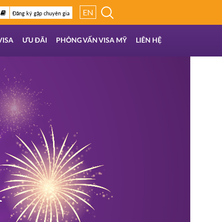
EN
Đăng ký gặp chuyên gia
VISA
ƯU ĐÃI
PHỎNG VẤN VISA MỸ
LIÊN HỆ