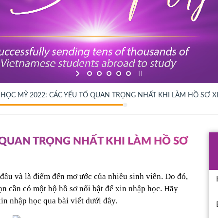
 HỌC MỸ 2022: CÁC YẾU TỐ QUAN TRỌNG NHẤT KHI LÀM HỒ SƠ 
Ố QUAN TRỌNG NHẤT KHI LÀM HỒ SƠ
đầu và là điểm đến mơ ước của nhiều sinh viên. Do đó, 
ạn cần có một bộ hồ sơ nổi bật để xin nhập học. Hãy 
in nhập học qua bài viết dưới đây.