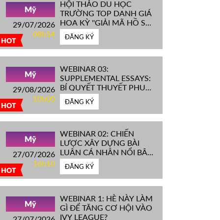
HỘI THẢO DU HỌC
Mỹ
TRƯỜNG TOP DANH GIÁ
HOA KỲ ''GIẢI MÃ HỒ SƠ
29/07/2026
IVY LEAGUE''
08h54
ĐĂNG KÝ
HOT
WEBINAR 03:
Mỹ
SUPPLEMENTAL ESSAYS:
BÍ QUYẾT THUYẾT PHỤC
29/08/2026
HỘI ĐỒNG TUYỂN SINH
10h00
ĐĂNG KÝ
ĐH TOP ĐẦU MỸ
HOT
WEBINAR 02: CHIẾN
Mỹ
LƯỢC XÂY DỰNG BÀI
LUẬN CÁ NHÂN NỔI BẬT
27/07/2026
CHINH PHỤC ĐH TOP
16h10
ĐĂNG KÝ
ĐẦU MỸ
HOT
WEBINAR 1: HÈ NÀY LÀM
Mỹ
GÌ ĐỂ TĂNG CƠ HỘI VÀO
IVY LEAGUE?
27/07/2026