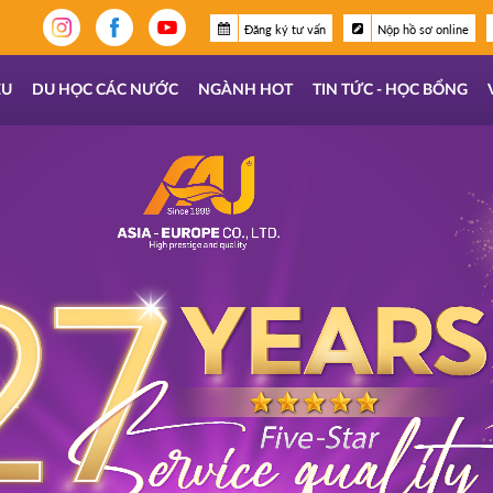
Đăng ký tư vấn
Nộp hồ sơ online
ỆU
DU HỌC CÁC NƯỚC
NGÀNH HOT
TIN TỨC - HỌC BỔNG