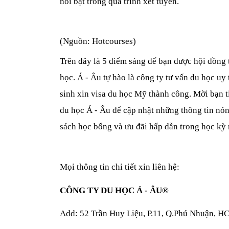
nổi bật trong quá trình xét tuyển.
(Nguồn: Hotcourses)
Trên đây là 5 điểm sáng để bạn được hội đồng t
học. Á - Âu tự hào là công ty tư vấn du học uy 
sinh xin visa du học Mỹ thành công. Mời bạn t
du học Á - Âu để cập nhật những thông tin nóng
sách học bổng và ưu đãi hấp dẫn trong học kỳ
Mọi thông tin chi tiết xin liên hệ: 
CÔNG TY DU HỌC Á - ÂU® 
Add: 52 Trần Huy Liệu, P.11, Q.Phú Nhuận, H