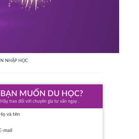
XIN NHẬP HỌC
BẠN MUỐN DU HỌC?
Hãy trao đổi với chuyên gia tư vấn ngay .
Họ và tên
E-mail