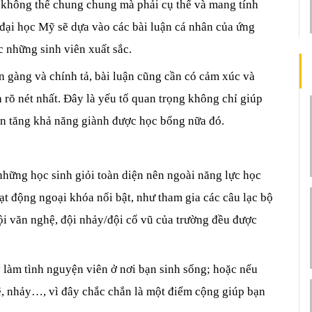
 không thể chung chung mà phải cụ thể và mang tính 
đại học Mỹ sẽ dựa vào các bài luận cá nhân của ứng 
c những sinh viên xuất sắc.
 gàng và chính tả, bài luận cũng cần có cảm xúc và 
 rõ nét nhất. Đây là yếu tố quan trọng không chỉ giúp 
n tăng khả năng giành được học bổng nữa đó.
hững học sinh giỏi toàn diện nên ngoài năng lực học 
ạt động ngoại khóa nổi bật, như tham gia các câu lạc bộ 
i văn nghệ, đội nhảy/đội cổ vũ của trường đều được 
 làm tình nguyện viên ở nơi bạn sinh sống; hoặc nếu 
, nhảy…, vì đây chắc chắn là một điểm cộng giúp bạn 