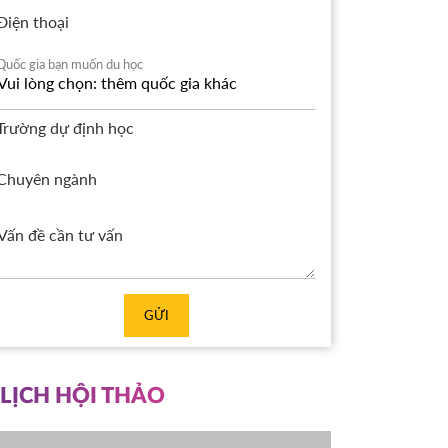
Điện thoại
Quốc gia bạn muốn du học
Trường dự định học
Chuyên ngành
GỬI
LỊCH HỘI THẢO