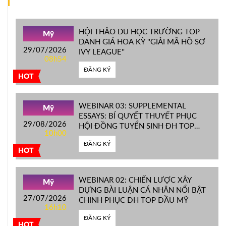
HỘI THẢO DU HỌC TRƯỜNG TOP
Mỹ
DANH GIÁ HOA KỲ ''GIẢI MÃ HỒ SƠ
29/07/2026
IVY LEAGUE''
08h54
ĐĂNG KÝ
HOT
WEBINAR 03: SUPPLEMENTAL
Mỹ
ESSAYS: BÍ QUYẾT THUYẾT PHỤC
29/08/2026
HỘI ĐỒNG TUYỂN SINH ĐH TOP
10h00
ĐẦU MỸ
ĐĂNG KÝ
HOT
WEBINAR 02: CHIẾN LƯỢC XÂY
Mỹ
DỰNG BÀI LUẬN CÁ NHÂN NỔI BẬT
27/07/2026
CHINH PHỤC ĐH TOP ĐẦU MỸ
16h10
ĐĂNG KÝ
HOT