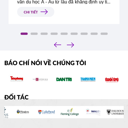
vấn du học Á - Âu từ lâu đã khẳng định uy tín,
danh tiếng và trở thành công ty dẫn đầu trong
CHI TIẾT
lĩnh vực tư vấn du học tại Việt Nam.
‹
›
BÁO CHÍ NÓI VỀ CHÚNG TÔI
ĐỐI TÁC