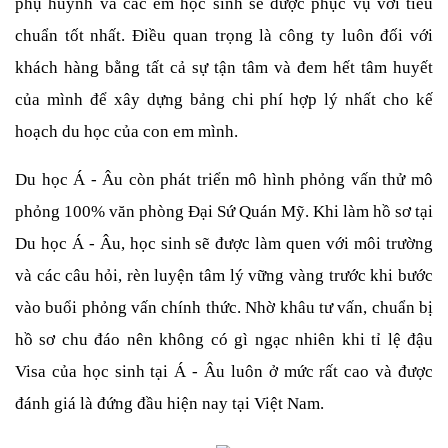
phụ huynh và các em học sinh sẽ được phục vụ với tiêu 
chuẩn tốt nhất. Điều quan trọng là công ty luôn đối với 
khách hàng bằng tất cả sự tận tâm và đem hết tâm huyết 
của mình để xây dựng bảng chi phí hợp lý nhất cho kế 
hoạch du học của con em mình.
Du học Á - Âu còn phát triển mô hình phỏng vấn thử mô 
phỏng 100% văn phòng Đại Sứ Quán Mỹ. Khi làm hồ sơ tại 
Du học Á - Âu, học sinh sẽ được làm quen với môi trường 
và các câu hỏi, rèn luyện tâm lý vững vàng trước khi bước 
vào buổi phỏng vấn chính thức. Nhờ khâu tư vấn, chuẩn bị 
hồ sơ chu đáo nên không có gì ngạc nhiên khi tỉ lệ đậu 
Visa của học sinh tại Á - Âu luôn ở mức rất cao và được 
đánh giá là đứng đầu hiện nay tại Việt Nam.