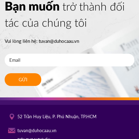
Bạn muốn
trở thành đối
tác của chúng tôi
Vui lòng liên hệ:
tuvan@duhocaau.vn
GỬI
52 Trần Huy Liệu, P. Phú Nhuận, TP.HCM
tuvan@duhocaau.vn