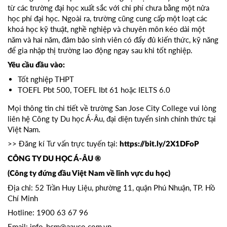
từ các trường đại học xuất sắc với chi phí chưa bằng một nửa
học phí đại học. Ngoài ra, trường cũng cung cấp một loạt các
khoá học kỹ thuật, nghề nghiệp và chuyên môn kéo dài một
năm và hai năm, đảm bảo sinh viên có đẩy đủ kiến thức, kỹ năng
để gia nhập thị trường lao động ngay sau khi tốt nghiệp.
Yêu cầu đầu vào:
Tốt nghiệp THPT
TOEFL Pbt 500, TOEFL Ibt 61 hoặc IELTS 6.0
Mọi thông tin chi tiết về trường San Jose City College vui lòng
liên hệ Công ty Du học Á-Âu, đại diện tuyển sinh chính thức tại
Việt Nam.
>> Đăng kí Tư vấn trực tuyến tại:
https://bit.ly/2X1DFoP
CÔNG TY DU HỌC Á-ÂU ®
(Công ty đứng đầu Việt Nam về lĩnh vực du học)
Địa chỉ: 52 Trần Huy Liệu, phường 11, quận Phú Nhuận, TP. Hồ
Chí Minh
Hotline: 1900 63 67 96
Email: info-hcm@aauco.com.vn