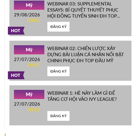
WEBINAR 03: SUPPLEMENTAL
Mỹ
ESSAYS: BÍ QUYẾT THUYẾT PHỤC
29/08/2026
HỘI ĐỒNG TUYỂN SINH ĐH TOP
10h00
ĐẦU MỸ
ĐĂNG KÝ
HOT
WEBINAR 02: CHIẾN LƯỢC XÂY
Mỹ
DỰNG BÀI LUẬN CÁ NHÂN NỔI BẬT
27/07/2026
CHINH PHỤC ĐH TOP ĐẦU MỸ
16h10
ĐĂNG KÝ
HOT
WEBINAR 1: HÈ NÀY LÀM GÌ ĐỂ
Mỹ
TĂNG CƠ HỘI VÀO IVY LEAGUE?
27/07/2026
16h22
ĐĂNG KÝ