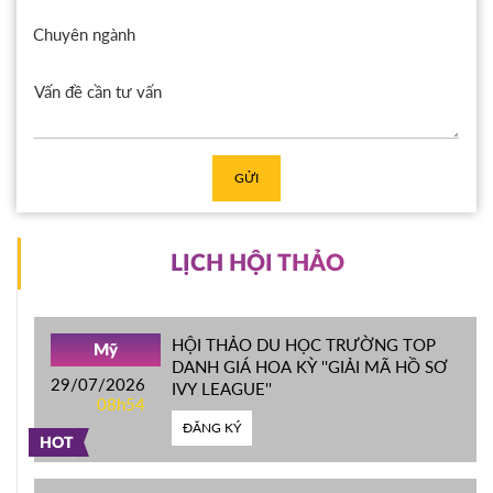
Chuyên ngành
GỬI
LỊCH HỘI THẢO
HỘI THẢO DU HỌC TRƯỜNG TOP
Mỹ
DANH GIÁ HOA KỲ ''GIẢI MÃ HỒ SƠ
29/07/2026
IVY LEAGUE''
08h54
ĐĂNG KÝ
HOT