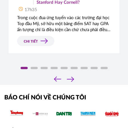
Stanford Hay Cornell?
17h35
Trong cuộc đua ứng tuyển vào các trường đại học
Top đầu Mỹ, sở hữu một bảng điểm SAT hay GPA
ấn tượng chỉ là điều kiện cần chứ chưa phải điều
kiện đủ. Rất nhiều học sinh sở hữu điểm số gần
như tuyệt đối vẫn bị từ chối chỉ vì bài luận thiếu
CHI TIẾT
chiều sâu. Đâu là tiêu chí thực sự mà Ban tuyển
sinh các trường Ivy League tìm kiếm?
‹
›
BÁO CHÍ NÓI VỀ CHÚNG TÔI