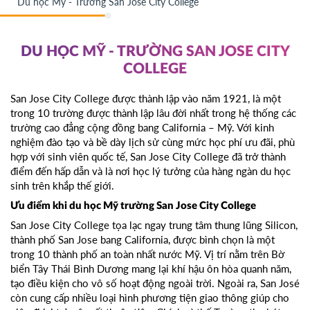
Du học Mỹ - Trường San Jose City College
DU HỌC MỸ - TRƯỜNG SAN JOSE CITY
COLLEGE
San Jose City College được thành lập vào năm 1921, là một
trong 10 trường được thành lập lâu đời nhất trong hệ thống các
trường cao đẳng cộng đồng bang California – Mỹ. Với kinh
nghiệm đào tạo và bề dày lịch sử cùng mức học phí ưu đãi, phù
hợp với sinh viên quốc tế, San Jose City College đã trở thành
điểm đến hấp dẫn và là nơi học lý tưởng của hàng ngàn du học
sinh trên khắp thế giới.
Ưu điểm khi du học Mỹ trường San Jose City College
San Jose City College tọa lạc ngay trung tâm thung lũng Silicon,
thành phố San Jose bang California, được bình chọn là một
trong 10 thành phố an toàn nhất nước Mỹ. Vị trí nằm trên Bờ
biển Tây Thái Bình Dương mang lại khí hậu ôn hòa quanh năm,
tạo điều kiện cho vô số hoạt động ngoài trời. Ngoài ra, San José
còn cung cấp nhiều loại hình phương tiện giao thông giúp cho