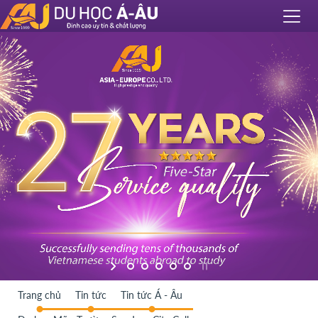
Trang chủ
Tin tức
Tin tức Á - Âu