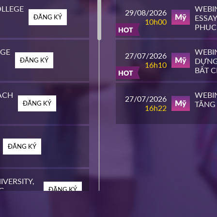
 THÊM
XEM THÊM
LLEGE
WEBI
29/08/2026
ĐĂNG KÝ
ESSAY
Mỹ
10h00
PHỤC
HOT
ĐH T
EGE
WEBIN
27/07/2026
ĐĂNG KÝ
DỰNG
Mỹ
16h10
BẬT 
HOT
MỸ
ACH
WEBIN
27/07/2026
ĐĂNG KÝ
TĂNG 
Mỹ
16h22
ĐĂNG KÝ
IVERSITY,
G
ĐĂNG KÝ