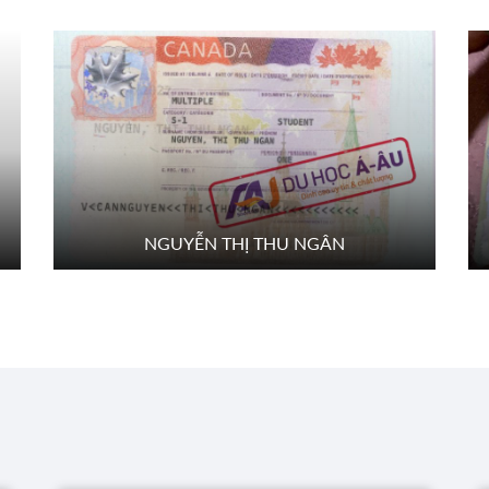
CEAP
ĐĂNG KÝ
RSITY
CHOOL
ĐĂNG KÝ
ITY
ĐĂNG KÝ
NGUYỄN THỊ THU NGÂN
 COLLEGE
ĐĂNG KÝ