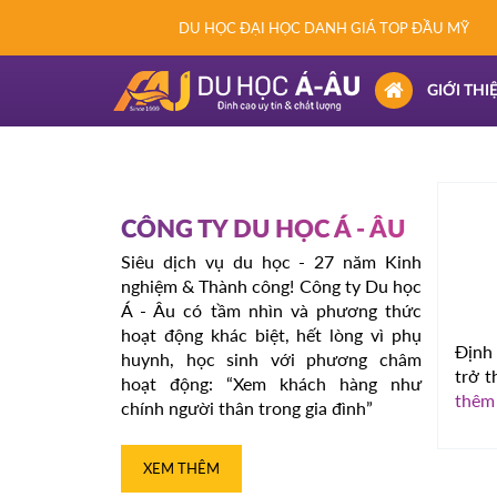
DU HỌC ĐẠI HỌC DANH GIÁ TOP ĐẦU MỸ
(CURRENT)
GIỚI THI
CÔNG TY DU HỌC Á - ÂU
Siêu dịch vụ du học - 27 năm Kinh
nghiệm & Thành công! Công ty Du học
Á - Âu có tầm nhìn và phương thức
hoạt động khác biệt, hết lòng vì phụ
Định
huynh, học sinh với phương châm
trở t
hoạt động: “Xem khách hàng như
thêm
chính người thân trong gia đình”
XEM THÊM