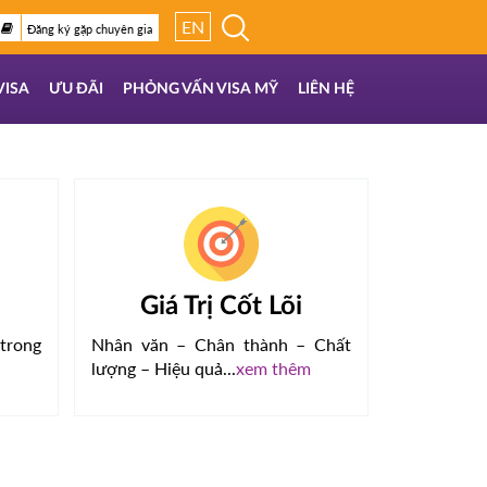
EN
Đăng ký gặp chuyên gia
VISA
ƯU ĐÃI
PHỎNG VẤN VISA MỸ
LIÊN HỆ
Giá Trị Cốt Lõi
trong
Nhân văn – Chân thành – Chất
lượng – Hiệu quả...
xem thêm