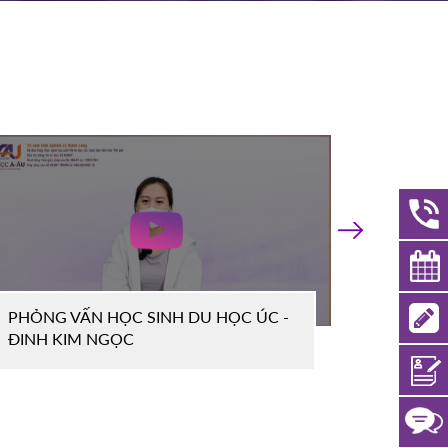
›
PHỎNG 
PHỎNG VẤN HỌC SINH DU HỌC ÚC -
LÊ THA
ĐINH KIM NGỌC