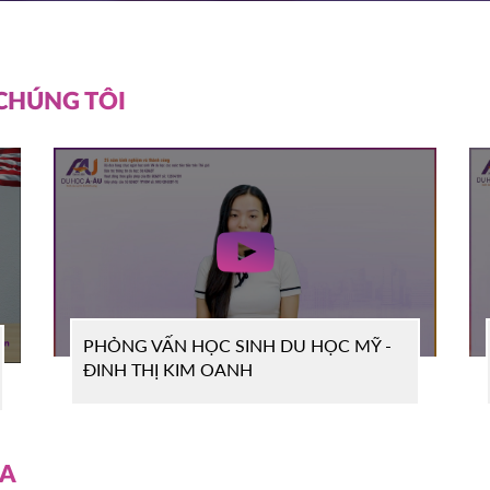
EGE
ĐĂNG KÝ
 CHÚNG TÔI
ITY
ĐĂNG KÝ
LLEGE
ĐĂNG KÝ
 STATE
ĐĂNG KÝ
PHỎNG VẤN HỌC SINH DU HỌC MỸ -
ĐINH THỊ KIM OANH
VERISTY
ĐĂNG KÝ
SA