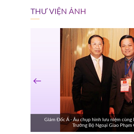
THƯ VIỆN ẢNH
‹
guyễn Minh
Giám Đốc Á - Âu chụp hình lưu niệm cùng
ông Cổ
Trưởng Bộ Ngoại Giao Phạm 