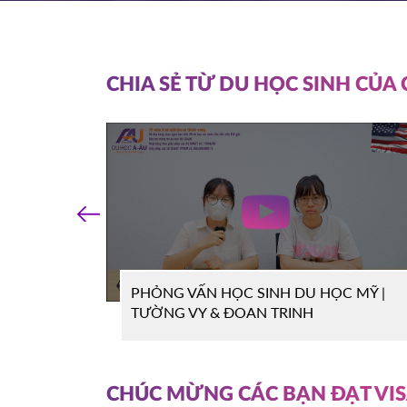
PIERCE COLL
23/03/2026
Mỹ
14h00
HOT
CHIA SẺ TỪ DU HỌC SINH CỦA
WHATCOM COMMUN
16/03/2026
COLLEGE
Mỹ
16h00
HOT
NIAGARA CO
11/03/2026
Canada
11h00
‹
HOT
SOUTHEAST MISSOURI
10/03/2026
UNIVERSITY
Mỹ
14h00
 MỸ -
PHỎNG VẤN HỌC SINH DU HỌC MỸ |
HOT
TƯỜNG VY & ĐOAN TRINH
WRIGHT STATE UNI
04/03/2026
Mỹ
15h00
HOT
CHÚC MỪNG CÁC BẠN ĐẠT VI