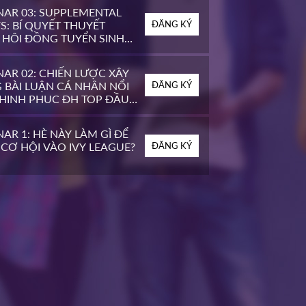
XEM THÊM
XEM THÊM
NAR 03: SUPPLEMENTAL
S: BÍ QUYẾT THUYẾT
ĐĂNG KÝ
 HỘI ĐỒNG TUYỂN SINH
OP ĐẦU MỸ
AR 02: CHIẾN LƯỢC XÂY
 BÀI LUẬN CÁ NHÂN NỔI
ĐĂNG KÝ
CHINH PHỤC ĐH TOP ĐẦU
AR 1: HÈ NÀY LÀM GÌ ĐỂ
CƠ HỘI VÀO IVY LEAGUE?
ĐĂNG KÝ