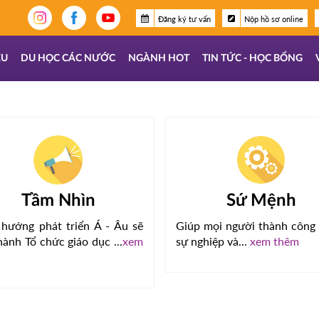
Đăng ký tư vấn
Nộp hồ sơ online
ỆU
DU HỌC CÁC NƯỚC
NGÀNH HOT
TIN TỨC - HỌC BỔNG
Tầm Nhìn
Sứ Mệnh
 hướng phát triển Á - Âu sẽ
Giúp mọi người thành công 
hành Tổ chức giáo dục ...
xem
sự nghiệp và...
xem thêm