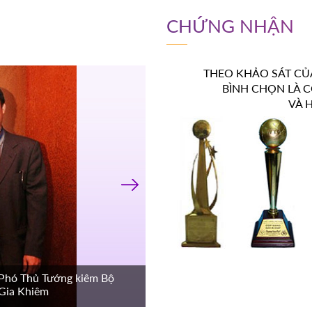
CHỨNG NHẬN
THEO KHẢO SÁT CỦA
BÌNH CHỌN LÀ C
VÀ 
›
 Phó Thủ Tướng kiêm Bộ
Giám Đốc Á - Âu chụp hình l
Gia Khiêm
GD&ĐT Bành Tiến Long