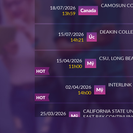
XEM THÊM
XEM
CAMOSUN CO
18/07/2026
Canada
13h59
DEAKIN COLL
15/07/2026
Úc
14h21
CSU, LONG BE
15/04/2026
Mỹ
11h00
HOT
INTERLINK
02/04/2026
Mỹ
14h00
HOT
CALIFORNIA STATE UN
25/03/2026
EAST BAY CONTINUIN
Mỹ
10h00
EDUCATION
HOT