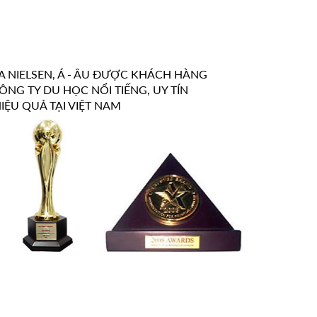
 NIELSEN, Á - ÂU ĐƯỢC KHÁCH HÀNG
ÔNG TY DU HỌC NỔI TIẾNG, UY TÍN
HIỆU QUẢ TẠI VIỆT NAM
ưu niệm cùng Thứ Trưởng thường trực Bộ
Giám Đốc Á - 
 bên Chiến Hạm Rạng Đông - Nga
Triết nhâ